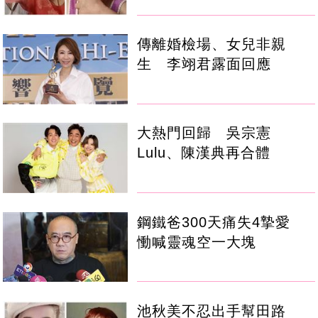
傳離婚檢場、女兒非親
生 李翊君露面回應
大熱門回歸 吳宗憲
Lulu、陳漢典再合體
鋼鐵爸300天痛失4摯愛
慟喊靈魂空一大塊
池秋美不忍出手幫田路