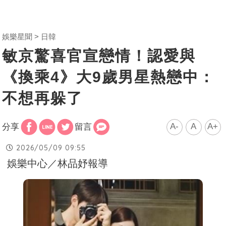
娛樂星聞
日韓
敏京驚喜官宣戀情！認愛與
《換乘4》大9歲男星熱戀中：
不想再躲了
A-
A
A+
分享
留言
2026/05/09 09:55
娛樂中心／林品妤報導