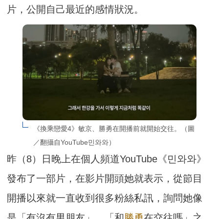
片，公開自己最近的感情狀況。
《換乘戀愛4》敏京、勝勇在開播前就開始交往。（圖
／翻攝自YouTube민와와）
昨（8）日晚上在個人頻道YouTube《민와와》
發布了一部片，在影片開頭她就表示，從節目
開播以來就一直收到很多粉絲私訊，詢問她像
是「有沒有男朋友」、「和
勝勇
在交往嗎」之