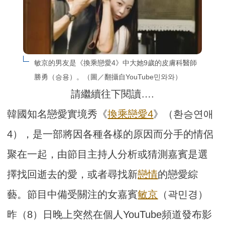
敏京的男友是《換乘戀愛4》中大她9歲的皮膚科醫師
勝勇（승용）。（圖／翻攝自YouTube민와와）
請繼續往下閱讀….
韓國知名戀愛實境秀《
換乘戀愛4
》（환승연애
4），是一部將因各種各樣的原因而分手的情侶
聚在一起，由節目主持人分析或猜測嘉賓是選
擇找回逝去的愛，或者尋找新
戀情
的戀愛綜
藝。節目中備受關注的女嘉賓
敏京
（곽민경）
昨（8）日晚上突然在個人YouTube頻道發布影