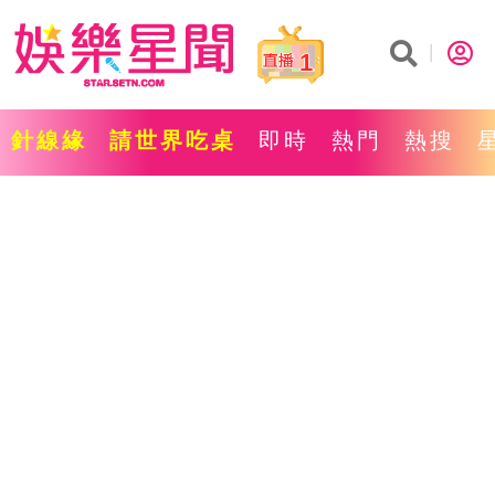
1
針線緣
請世界吃桌
即時
熱門
熱搜