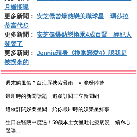
月婚期曝
更多新聞：
安芝儇曾爆熱戀美職球星 瑪莎拉
蒂當代步
更多新聞：
安芝儇爆熱戀換乘4成百賢 經紀人
發聲了
更多新聞：
Jennie現身《換乘戀愛4》認我是
被拐來的
週末颱風假？白海豚挾紫暴雨 可能發陸警
最即時的新聞話題 追蹤訂閱三立新聞網
追蹤訂閱娛樂星聞 給你最即時的娛樂星鮮事
生日在醫院中度過！59歲本土女星吐化療病況 續命心
聲曝...