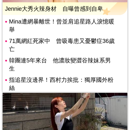
Jennie大秀火辣身材 自曝曾感到自卑
Mina遭網暴離世！曾並肩追星路人淚憶暖
舉
71萬網紅死家中 曾吸毒患又憂鬱症36歲
亡
韓團連5年來台 他濃妝變澀谷辣妹系男
生
指追星沒邊界！西村力挨批：獨厚國外粉
絲