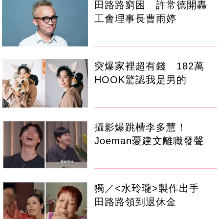
田路路窮困 許常德開轟
工會理事長曹雨婷
突爆家裡超有錢 182萬
HOOK驚認我是男的
攝影爆跳槽李多慧！
Joeman憂建文離職發聲
獨／<水玲瓏>製作出手
田路路領到退休金