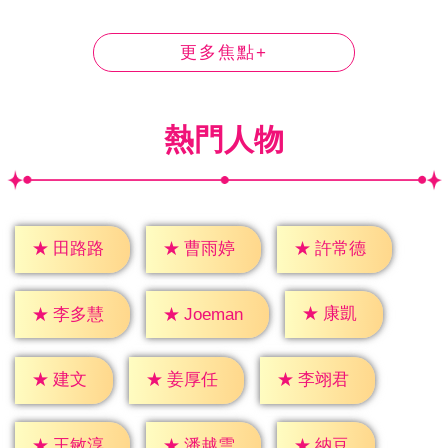
更多焦點+
熱門人物
★
田路路
★
曹雨婷
★
許常德
★
康凱
★
李多慧
★
Joeman
★
建文
★
姜厚任
★
李翊君
★
納豆
★
王敏淳
★
潘越雲