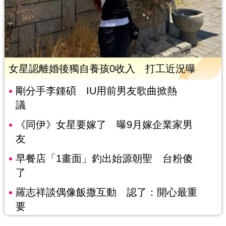
女星認離婚後獨自養孩0收入 打工近況曝
剛分手李鍾碩 IU用前男友歌曲掀熱
議
《同伊》女星要嫁了 曝9月嫁企業家男
友
早餐店「1畫面」釣出始源朝聖 台粉傻
了
羅志祥談偶像飯撒互動 認了：開心最重
要