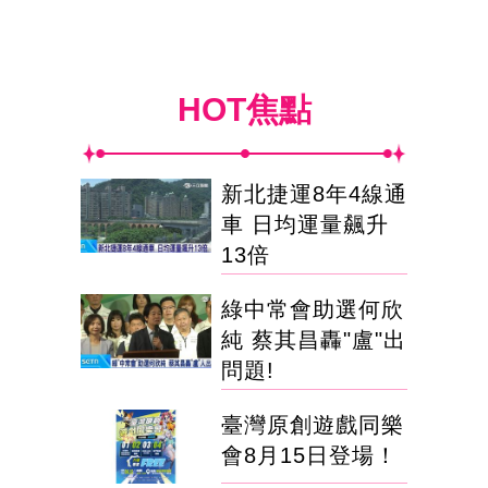
HOT焦點
新北捷運8年4線通
車 日均運量飆升
13倍
綠中常會助選何欣
純 蔡其昌轟"盧"出
問題!
臺灣原創遊戲同樂
會8月15日登場！