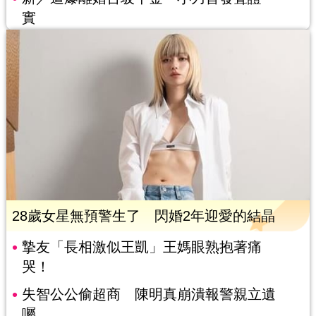
實
28歲女星無預警生了 閃婚2年迎愛的結晶
摯友「長相激似王凱」王媽眼熟抱著痛
哭！
失智公公偷超商 陳明真崩潰報警親立遺
囑