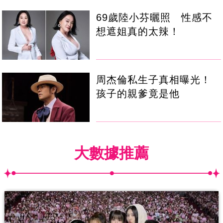
69歲陸小芬曬照 性感不
想遮姐真的太辣！
周杰倫私生子真相曝光！
孩子的親爹竟是他
大數據推薦