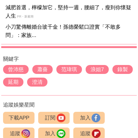
減肥首選，檸檬加它，堅持一週，腰細了，瘦到你懷疑
人生
PR・新素簡
小刀驚傳離婚台玻千金！孫德榮鬆口證實「不敢多
問」：家族...
關鍵字
曾沛慈
蕭薔
范瑋琪
浪姐7
錄製
延期
澄清
追蹤娛樂星聞
下載APP
訂閱
加入
追蹤
加入
追蹤