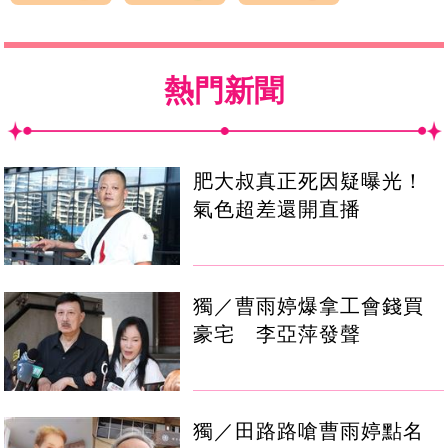
熱門新聞
肥大叔真正死因疑曝光！
氣色超差還開直播
獨／曹雨婷爆拿工會錢買
豪宅 李亞萍發聲
獨／田路路嗆曹雨婷點名