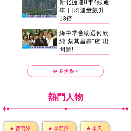
新北捷運8年4線通
車 日均運量飆升
13倍
綠中常會助選何欣
純 蔡其昌轟"盧"出
問題!
更多焦點+
熱門人物
★
余天
★
曹雨婷
★
李亞萍