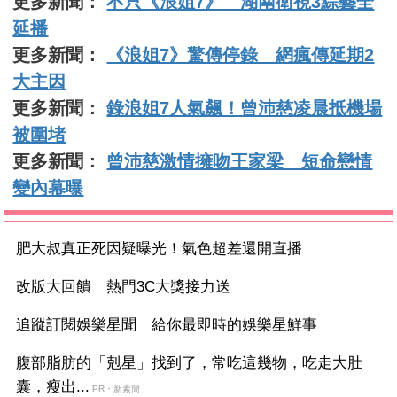
更多新聞：
不只《浪姐7》 湖南衛視3綜藝全
延播
更多新聞：
《浪姐7》驚傳停錄 網瘋傳延期2
大主因
更多新聞：
錄浪姐7人氣飆！曾沛慈凌晨抵機場
被圍堵
更多新聞：
曾沛慈激情擁吻王家梁 短命戀情
變內幕曝
肥大叔真正死因疑曝光！氣色超差還開直播
改版大回饋 熱門3C大獎接力送
追蹤訂閱娛樂星聞 給你最即時的娛樂星鮮事
腹部脂肪的「剋星」找到了，常吃這幾物，吃走大肚
囊，瘦出...
PR・新素簡