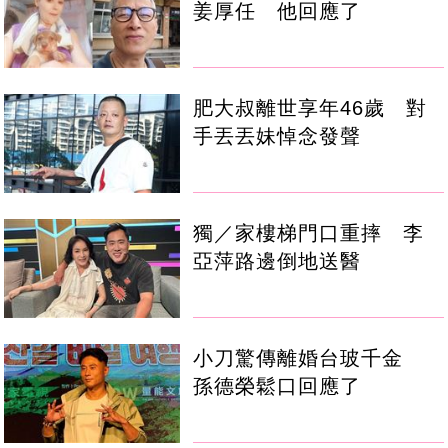
姜厚任 他回應了
肥大叔離世享年46歲 對
手丟丟妹悼念發聲
獨／家樓梯門口重摔 李
亞萍路邊倒地送醫
小刀驚傳離婚台玻千金
孫德榮鬆口回應了