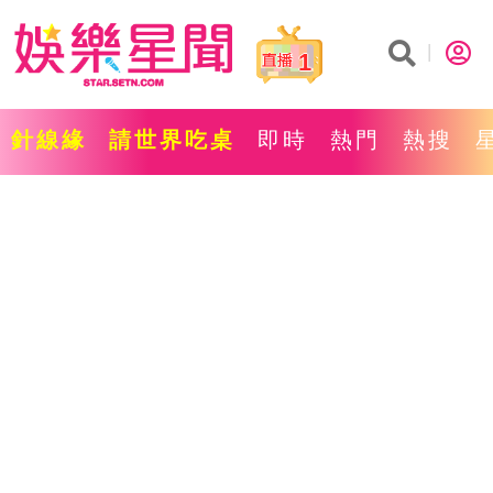
1
針線緣
請世界吃桌
即時
熱門
熱搜