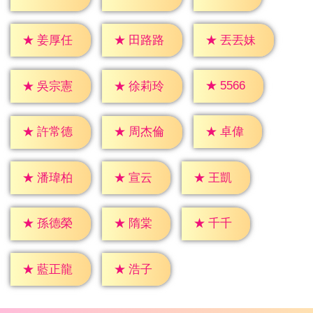
★
姜厚任
★
田路路
★
丟丟妹
★
5566
★
吳宗憲
★
徐莉玲
★
卓偉
★
許常德
★
周杰倫
★
宣云
★
王凱
★
潘瑋柏
★
隋棠
★
千千
★
孫德榮
★
浩子
★
藍正龍