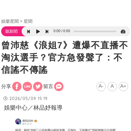
娛樂星聞
星聞
0:00
0:00
聽新聞
曾沛慈《浪姐7》遭爆不直播不
淘汰選手？官方急發聲了：不
信謠不傳謠
A-
A
A+
分享
留言
2026/05/09 15:19
娛樂中心／林品妤報導