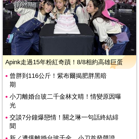
Apink走過15年粉紅奇蹟！8/8相約高雄巨蛋
曾胖到116公斤！紫布爾揭肥胖黑暗
期
小刀離婚台玻二千金林文晴！情變原因曝
光
交談7分鐘爆戀情！關之琳一句話終結緋
聞
新／遭爆離婚台玻千金 小刀首發聲證