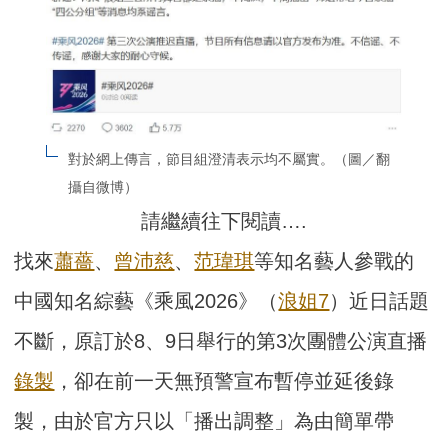
對於網上傳言，節目組澄清表示均不屬實。（圖／翻
攝自微博）
請繼續往下閱讀….
找來
蕭薔
、
曾沛慈
、
范瑋琪
等知名藝人參戰的
中國知名綜藝《乘風2026》（
浪姐7
）近日話題
不斷，原訂於8、9日舉行的第3次團體公演直播
錄製
，卻在前一天無預警宣布暫停並延後錄
製，由於官方只以「播出調整」為由簡單帶