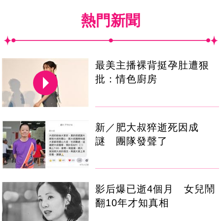
熱門新聞
最美主播裸背挺孕肚遭狠
批：情色廚房
新／肥大叔猝逝死因成
謎 團隊發聲了
影后爆已逝4個月 女兒鬧
翻10年才知真相