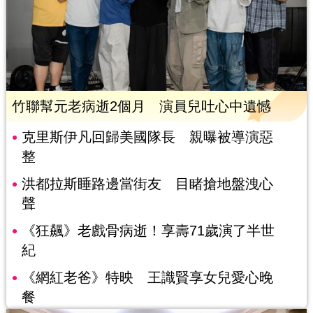
竹聯幫元老病逝2個月 演員兒吐心中遺憾
克里斯伊凡回歸美國隊長 親曝被導演惡
整
洪都拉斯睡路邊當街友 目睹搶地盤洩心
聲
《狂飆》老戲骨病逝！享壽71歲演了半世
紀
《網紅老爸》特映 王識賢享女兒愛心晚
餐