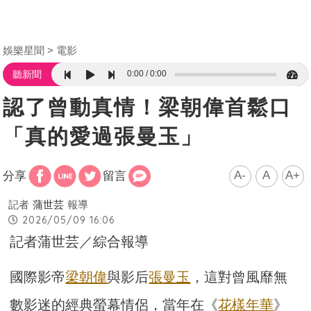
娛樂星聞
電影
0:00
0:00
聽新聞
認了曾動真情！梁朝偉首鬆口
「真的愛過張曼玉」
A-
A
A+
分享
留言
記者
蒲世芸
報導
2026/05/09 16:06
記者蒲世芸／綜合報導
國際影帝
梁朝偉
與影后
張曼玉
，這對曾風靡無
數影迷的經典螢幕情侶，當年在《
花樣年華
》