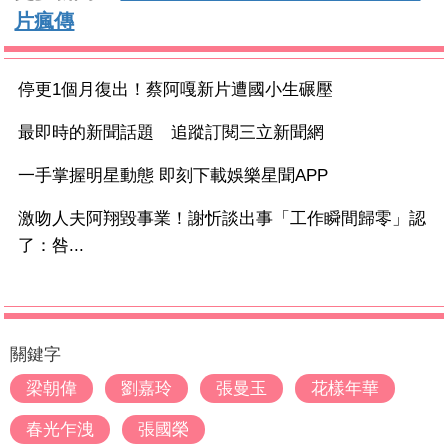
片瘋傳
停更1個月復出！蔡阿嘎新片遭國小生碾壓
最即時的新聞話題 追蹤訂閱三立新聞網
一手掌握明星動態 即刻下載娛樂星聞APP
激吻人夫阿翔毀事業！謝忻談出事「工作瞬間歸零」認
了：咎...
關鍵字
梁朝偉
劉嘉玲
張曼玉
花樣年華
春光乍洩
張國榮