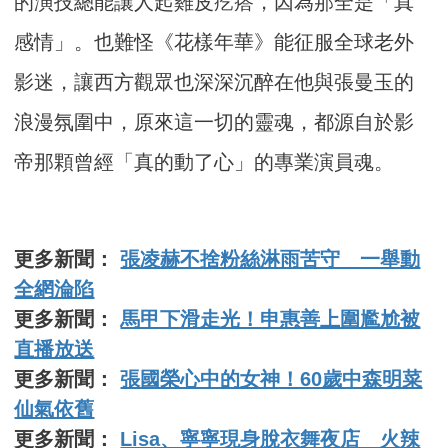
的演技總能讓人起雞皮疙瘩，因為那全是「真
感情」。也難怪《花樣年華》能征服全球老外
影迷，讓西方觀眾也深深沉醉在他與張曼玉的
浪漫氛圍中，原來這一切的靈魂，都源自於影
帝那顆曾經「真的動了心」的專業演員魂。
更多新聞：
張凌赫不捨粉絲淋雨苦守 一舉動
全網淪陷
更多新聞：
馬甲下滑走光！申惠善上圍尷尬被
直播放送
更多新聞：
張國榮心中的女神！60歲中森明菜
仙氣依舊
更多新聞：
Lisa、寧寧現身脫衣舞夜店 火辣