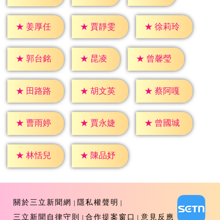
★
姜厚任
★
賈靜雯
★
徐莉玲
★
昆凌
★
郭台銘
★
曾馨瑩
★
田路路
★
胡文英
★
蔡阿嘎
★
曹雨婷
★
賈永婕
★
曾國城
★
林恬兒
★
陳品妤
關於三立新聞網
隱私權聲明
三立新聞自律守則
合作提案窗口
意見反應