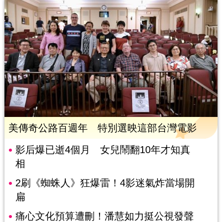
美傳奇公路百週年 特別選映這部台灣電影
影后爆已逝4個月 女兒鬧翻10年才知真
相
2刷《蜘蛛人》狂爆雷！4影迷氣炸當場開
扁
痛心文化預算遭刪！潘慧如力挺公視發聲