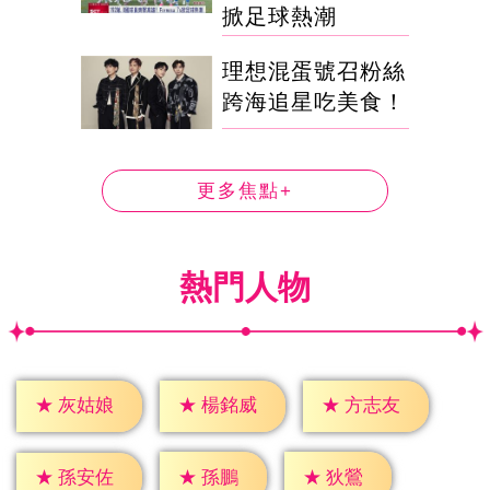
掀足球熱潮
理想混蛋號召粉絲
跨海追星吃美食！
更多焦點+
熱門人物
★
灰姑娘
★
楊銘威
★
方志友
★
孫鵬
★
狄鶯
★
孫安佐