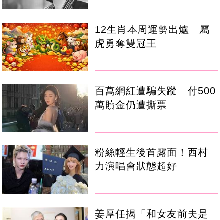
12生肖本周運勢出爐 屬
虎勇奪雙冠王
百萬網紅遭騙失蹤 付500
萬贖金仍遭撕票
粉絲輕生後首露面！西村
力演唱會狀態超好
姜厚任揭「和女友前夫是