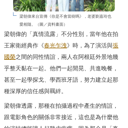
梁朝偉來台宣傳《你是不會當樹嗎》，老婆劉嘉玲也
愛相隨。（圖／資料畫面）
梁朝偉的「真情流露」不分性別，當年他在拍
王家衛經典作《
春光乍洩
》時，為了演活與
張
國榮
之間的同性情誼，兩人在阿根廷外景地幾
乎整天黏在一起。他們一起閒晃、共進晚餐，
甚至一起學探戈、學西班牙語，努力建立起那
種深厚的信任感與羈絆。
梁朝偉透露，那種在拍攝過程中產生的情誼，
跟電影角色的關係非常接近，這也是為什麼他