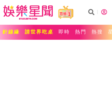
1
針線緣
請世界吃桌
即時
熱門
熱搜