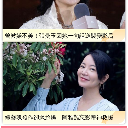
曾被嫌不美！張曼玉因她一句話逆襲變影后
綜藝魂發作卻尷尬爆 阿雅難忘影帝神救援