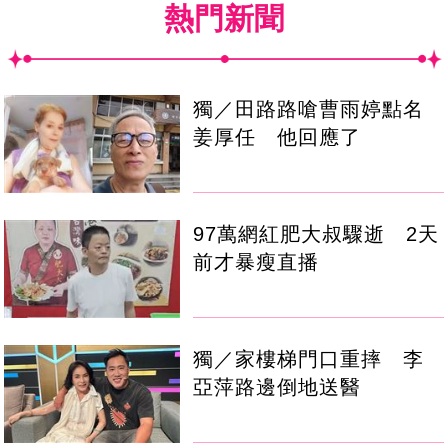
熱門新聞
獨／田路路嗆曹雨婷點名
姜厚任 他回應了
97萬網紅肥大叔驟逝 2天
前才暴瘦直播
獨／家樓梯門口重摔 李
亞萍路邊倒地送醫