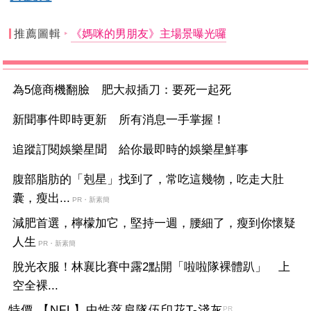
推薦圖輯
《媽咪的男朋友》主場景曝光囉
為5億商機翻臉 肥大叔插刀：要死一起死
新聞事件即時更新 所有消息一手掌握！
追蹤訂閱娛樂星聞 給你最即時的娛樂星鮮事
腹部脂肪的「剋星」找到了，常吃這幾物，吃走大肚
囊，瘦出...
PR・新素簡
減肥首選，檸檬加它，堅持一週，腰細了，瘦到你懷疑
人生
PR・新素簡
脫光衣服！林襄比賽中露2點開「啦啦隊裸體趴」 上
空全裸...
特價 【NFL】中性落肩隊伍印花T-淺灰
PR