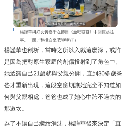
楊謹華與好友黃嘉千在節目《坐吧聊聊》中回憶起往
事。（圖／翻攝自坐吧聊聊YT）
楊謹華也剖析，當時之所以入戲這麼深，或許
是因為把對原生家庭的創傷投射到了角色中。
她透露自己21歲就與父親分開，直到30多歲爸
爸才重新出現，這段空窗期讓她完全不知道如
何與父親相處，爸爸也成了她心中跨不過去的
那道坎。
為了不讓自己繼續消沈，楊謹華後來決定「直