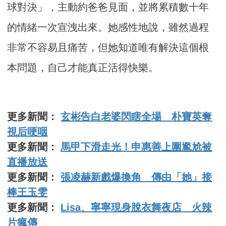
球對決」，主動約爸爸見面，並將累積數十年
的情緒一次宣洩出來。她感性地說，雖然過程
非常不容易且痛苦，但她知道唯有解決這個根
本問題，自己才能真正活得快樂。
更多新聞：
玄彬告白老婆閃瞎全場 朴寶英奪
視后哽咽
更多新聞：
馬甲下滑走光！申惠善上圍尷尬被
直播放送
更多新聞：
張凌赫新戲爆換角 傳由「她」接
棒王玉雯
更多新聞：
Lisa、寧寧現身脫衣舞夜店 火辣
片瘋傳