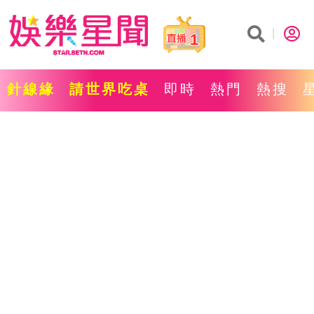
1
針線緣
請世界吃桌
即時
熱門
熱搜