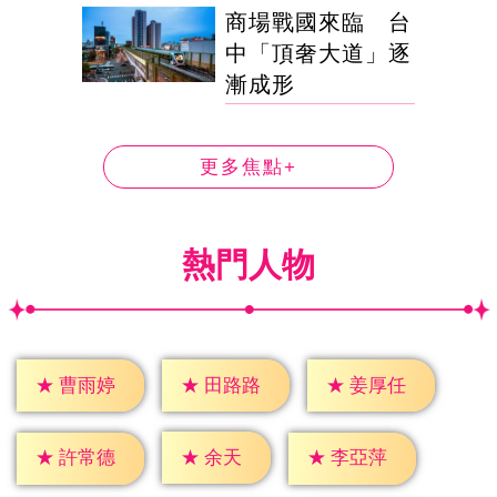
商場戰國來臨 台
中「頂奢大道」逐
漸成形
更多焦點+
熱門人物
★
曹雨婷
★
田路路
★
姜厚任
★
余天
★
許常德
★
李亞萍