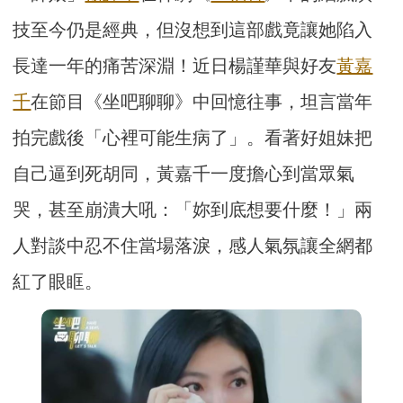
技至今仍是經典，但沒想到這部戲竟讓她陷入
長達一年的痛苦深淵！近日楊謹華與好友
黃嘉
千
在節目《坐吧聊聊》中回憶往事，坦言當年
拍完戲後「心裡可能生病了」。看著好姐妹把
自己逼到死胡同，黃嘉千一度擔心到當眾氣
哭，甚至崩潰大吼：「妳到底想要什麼！」兩
人對談中忍不住當場落淚，感人氣氛讓全網都
紅了眼眶。