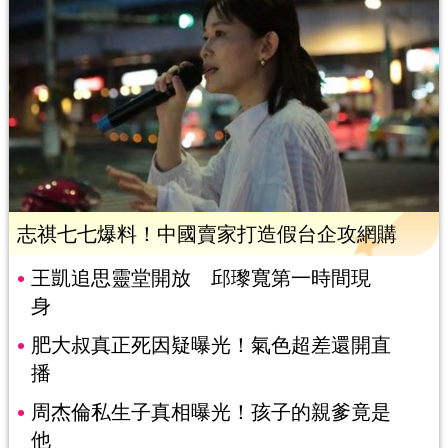
志祺七七爆料！中國賣家打造假台企攻網購
王凱追思靈堂開放 邱瓈寬第一時間現
身
肥大叔真正死因疑曝光！氣色超差還開直
播
周杰倫私生子真相曝光！孩子的親爹竟是
他