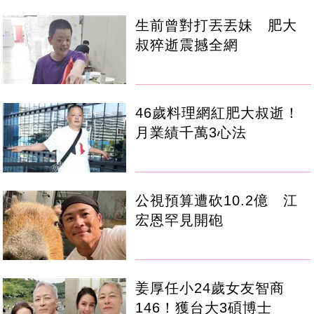
生前曾對打丟丟妹 肥大
叔猝逝震撼全網
46歲料理網紅肥大叔逝！
月業績千萬3心法
公視預算遭砍10.2億 江
宏恩罕見開砲
姜厚任小24歲女友智商
146！獲台大3碩博士