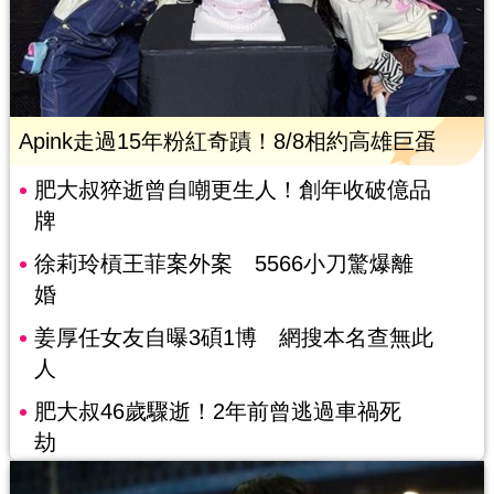
Apink走過15年粉紅奇蹟！8/8相約高雄巨蛋
肥大叔猝逝曾自嘲更生人！創年收破億品
牌
徐莉玲槓王菲案外案 5566小刀驚爆離
婚
姜厚任女友自曝3碩1博 網搜本名查無此
人
肥大叔46歲驟逝！2年前曾逃過車禍死
劫