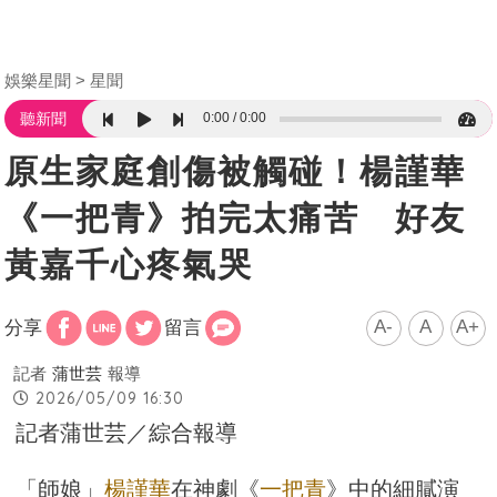
娛樂星聞
星聞
0:00
0:00
聽新聞
原生家庭創傷被觸碰！楊謹華
《一把青》拍完太痛苦 好友
黃嘉千心疼氣哭
A-
A
A+
分享
留言
記者
蒲世芸
報導
2026/05/09 16:30
記者蒲世芸／綜合報導
「師娘」
楊謹華
在神劇《
一把青
》中的細膩演