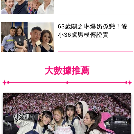
63歲關之琳爆奶孫戀！愛
小36歲男模傳證實
大數據推薦