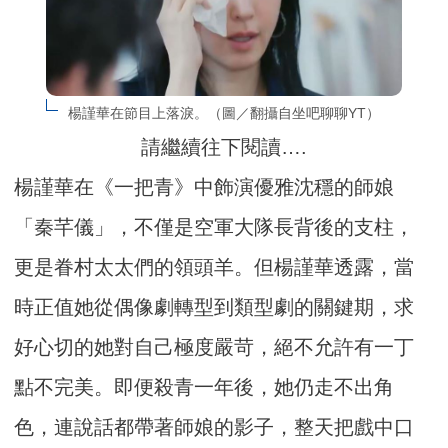
楊謹華在節目上落淚。（圖／翻攝自坐吧聊聊YT）
請繼續往下閱讀….
楊謹華在《一把青》中飾演優雅沈穩的師娘
「秦芊儀」，不僅是空軍大隊長背後的支柱，
更是眷村太太們的領頭羊。但楊謹華透露，當
時正值她從偶像劇轉型到類型劇的關鍵期，求
好心切的她對自己極度嚴苛，絕不允許有一丁
點不完美。即便殺青一年後，她仍走不出角
色，連說話都帶著師娘的影子，整天把戲中口