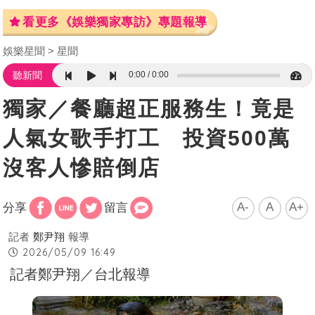
看更多《娛樂獨家專訪》專題報導
娛樂星聞
星聞
0:00
0:00
聽新聞
獨家／餐廳超正服務生！竟是
人氣女歌手打工 投資500萬
沒客人慘賠倒店
A-
A
A+
分享
留言
記者
鄭尹翔
報導
2026/05/09 16:49
記者鄭尹翔／台北報導