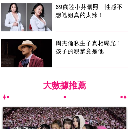
69歲陸小芬曬照 性感不
想遮姐真的太辣！
周杰倫私生子真相曝光！
孩子的親爹竟是他
大數據推薦