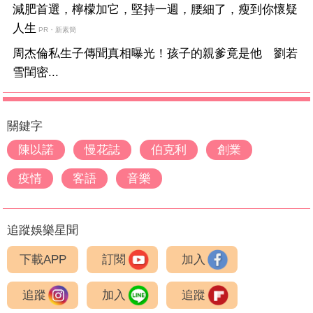
減肥首選，檸檬加它，堅持一週，腰細了，瘦到你懷疑
人生
PR・新素簡
周杰倫私生子傳聞真相曝光！孩子的親爹竟是他 劉若
雪閨密...
關鍵字
陳以諾
慢花誌
伯克利
創業
疫情
客語
音樂
追蹤娛樂星聞
下載APP
訂閱
加入
追蹤
加入
追蹤