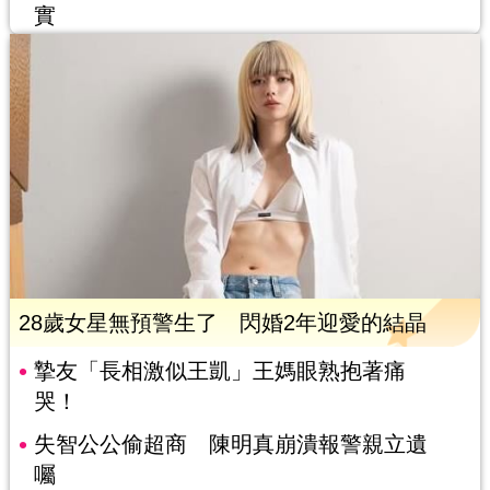
實
28歲女星無預警生了 閃婚2年迎愛的結晶
摯友「長相激似王凱」王媽眼熟抱著痛
哭！
失智公公偷超商 陳明真崩潰報警親立遺
囑