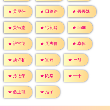
★
姜厚任
★
田路路
★
丟丟妹
★
5566
★
吳宗憲
★
徐莉玲
★
卓偉
★
許常德
★
周杰倫
★
宣云
★
王凱
★
潘瑋柏
★
隋棠
★
千千
★
孫德榮
★
浩子
★
藍正龍