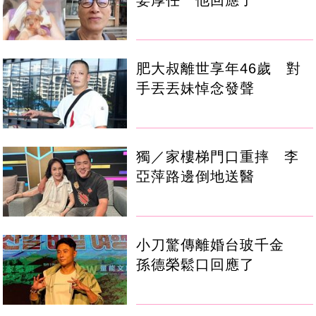
姜厚任 他回應了
肥大叔離世享年46歲 對
手丟丟妹悼念發聲
獨／家樓梯門口重摔 李
亞萍路邊倒地送醫
小刀驚傳離婚台玻千金
孫德榮鬆口回應了