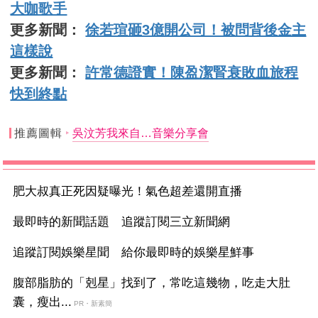
大咖歌手
更多新聞：
徐若瑄砸3億開公司！被問背後金主
這樣說
更多新聞：
許常德證實！陳盈潔腎衰敗血旅程
快到終點
推薦圖輯
吳汶芳我來自…音樂分享會
肥大叔真正死因疑曝光！氣色超差還開直播
最即時的新聞話題 追蹤訂閱三立新聞網
追蹤訂閱娛樂星聞 給你最即時的娛樂星鮮事
腹部脂肪的「剋星」找到了，常吃這幾物，吃走大肚
囊，瘦出...
PR・新素簡