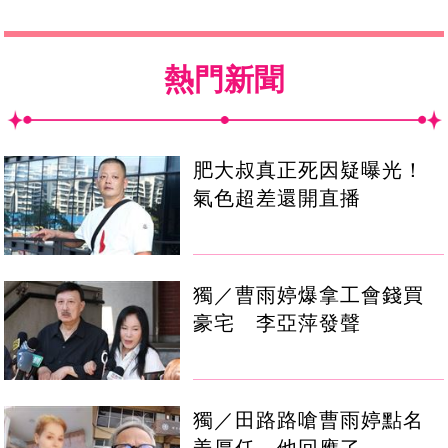
熱門新聞
肥大叔真正死因疑曝光！
氣色超差還開直播
獨／曹雨婷爆拿工會錢買
豪宅 李亞萍發聲
獨／田路路嗆曹雨婷點名