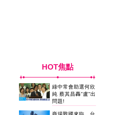
HOT焦點
綠中常會助選何欣
純 蔡其昌轟"盧"出
問題!
商場戰國來臨 台