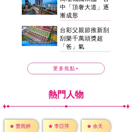
中「頂奢大道」逐
漸成形
台彩父親節推新刮
刮樂千萬頭獎超
「爸」氣
更多焦點+
熱門人物
★
余天
★
曹雨婷
★
李亞萍