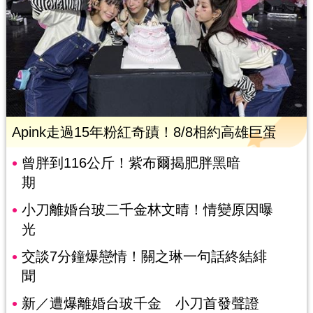
Apink走過15年粉紅奇蹟！8/8相約高雄巨蛋
曾胖到116公斤！紫布爾揭肥胖黑暗
期
小刀離婚台玻二千金林文晴！情變原因曝
光
交談7分鐘爆戀情！關之琳一句話終結緋
聞
新／遭爆離婚台玻千金 小刀首發聲證