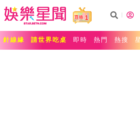
1
針線緣
請世界吃桌
即時
熱門
熱搜