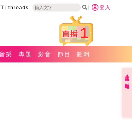
YT
threads
登入
1
音樂
專題
影音
節目
圖輯
直播✦活動