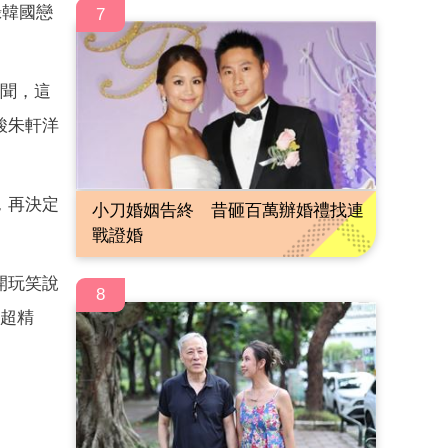
錄韓國戀
7
新聞，這
酸朱軒洋
，再決定
小刀婚姻告終 昔砸百萬辦婚禮找連
戰證婚
開玩笑說
8
定超精