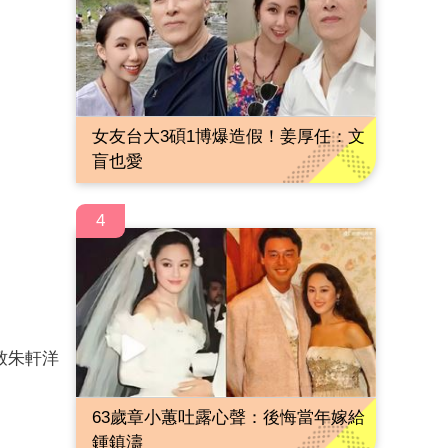
女友台大3碩1博爆造假！姜厚任：文
盲也愛
4
致朱軒洋
63歲章小蕙吐露心聲：後悔當年嫁給
鍾鎮濤