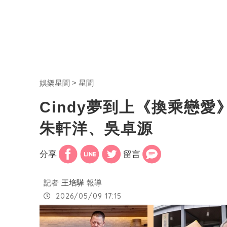
娛樂星聞
星聞
Cindy夢到上《換乘戀愛
朱軒洋、吳卓源
分享
留言
記者
王培驊
報導
2026/05/09 17:15