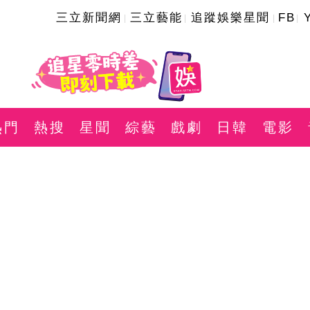
三立新聞網
三立藝能
追蹤娛樂星聞
FB
熱門
熱搜
星聞
綜藝
戲劇
日韓
電影