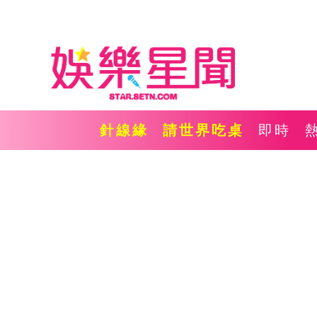
針線緣
請世界吃桌
即時