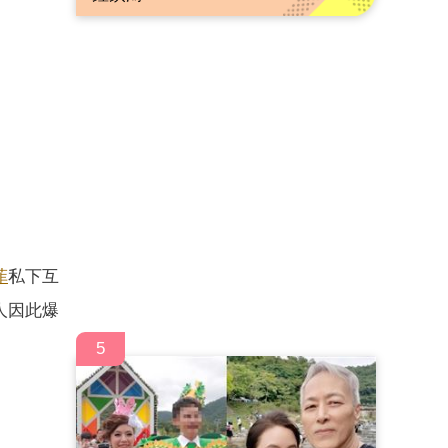
菲
私下互
人因此爆
5