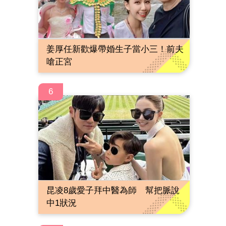
姜厚任新歡爆帶婚生子當小三！前夫
嗆正宮
6
昆凌8歲愛子拜中醫為師 幫把脈說
中1狀況