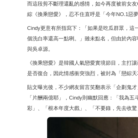
而這段剪不斷理還亂的感情，如今再度被前女友Ci
綜《換乘戀愛》，忍不住直呼是「今年NO.1惡
Cindy更意有所指寫下：「如果是吃瓜群眾，
個洗白率還高一點咧。」雖未點名，但由於內容
與吳卓源。
《換乘戀愛》是韓國人氣戀愛實境節目，主打讓
是否復合，因此情感衝突強烈，被封為「戀綜天
貼文曝光後，不少網友留言笑翻表示「企劃鬼才
「片酬兩億耶」，Cindy則幽默回應：「我為
彩」、「根本年度大戲」、「不要錄，先去收驚