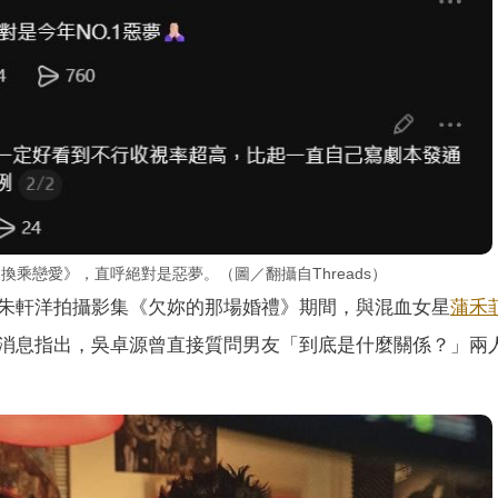
《換乘戀愛》，直呼絕對是惡夢。（圖／翻攝自Threads）
朱軒洋拍攝影集《欠妳的那場婚禮》期間，與混血女星
蒲禾
消息指出，吳卓源曾直接質問男友「到底是什麼關係？」兩