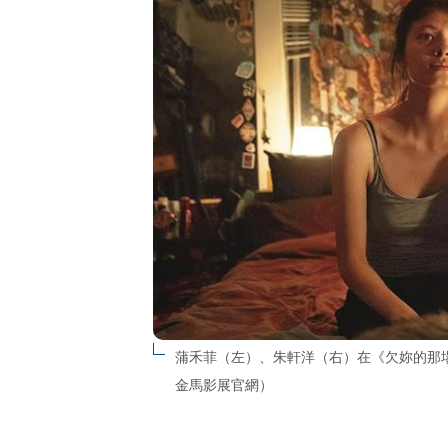
蒲禾菲（左）、朱軒洋（右）在《欠妳的那
金馬影展官網）