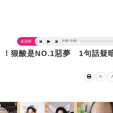
0:00
0:00
聽新聞
》！狠酸是NO.1惡夢 1句話疑
A-