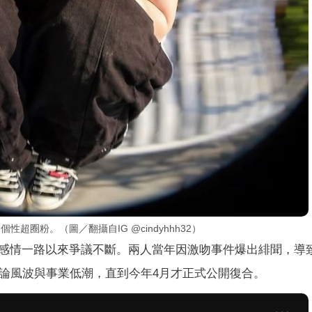
性超圈粉。（圖／翻攝自IG @cindyhhh32）
感情一路以來爭議不斷。兩人當年因激吻事件爆出緋聞，導
論風波與事業低潮，直到今年4月才正式公開復合。