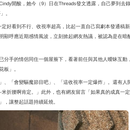
ndy開酸，她今（9）日在Threads發文透露，自己夢到去
夢」。
這一定好看到不行、收視率超高，比起一直自己寫劇本發通稿
明顯呼應近期感情風波，立刻掀起網友熱議，被認為是在暗
已分手的情侶同住一個屋簷下，看著前任與其他人曖昧互動
花板」。
」、「會變驅魔節目吧」、「這收視率一定爆炸」。還有人
五斗米折腰啊肯定。」此外，也有網友留言「如果真的成真一
」，讓整起話題持續延燒。