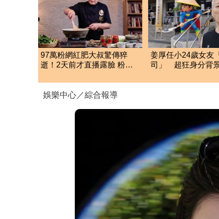
97萬粉網紅肥大叔驚傳猝
姜厚任小24歲女友
逝！2天前才直播露臉 粉絲
司」 超狂身分背
驚：一直覺得怪
層級比我高
娛樂中心／綜合報導