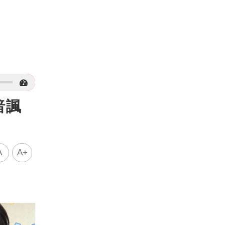
暗諷
A
A+