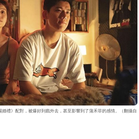
場婚禮》配對，被爆好到戲外去，甚至影響到了蒲禾菲的感情。（翻攝自