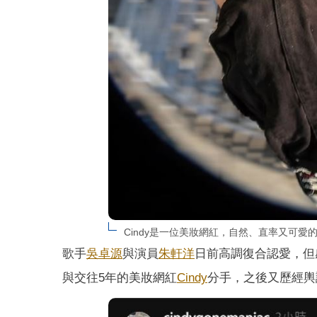
Cindy是一位美妝網紅，自然、直率又可愛的個
歌手
吳卓源
與演員
朱軒洋
日前高調復合認愛，但
與交往5年的美妝網紅
Cindy
分手，之後又歷經輿