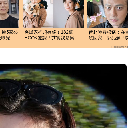
「擁5家公
突爆家裡超有錢！182萬
昔赴陸尋根稱：在
景曝光：
HOOK驚認「其實我是男
沒回家 郭品超「
的」 結局神反轉網傻眼
頭」近照嚇壞網
Recommend