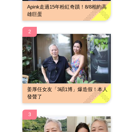
Apink走過15年粉紅奇蹟！8/8相約高
雄巨蛋
2
姜厚任女友「3碩1博」爆造假！本人
發聲了
3