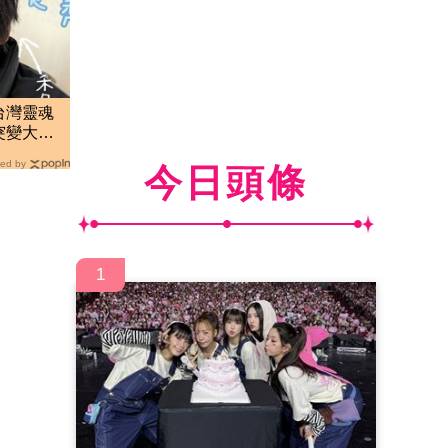
台灣靈魂
突變大禿
ed by
今日頭條
1