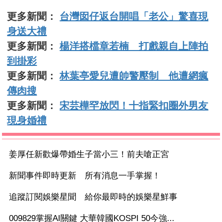
更多新聞：
台灣囡仔返台開唱「老公」驚喜現
身送大禮
更多新聞：
楊洋搭檔章若楠 打戲親自上陣拍
到掛彩
更多新聞：
林葉亭愛兒遭帥警壓制 他遭網瘋
傳肉搜
更多新聞：
宋芸樺罕放閃！十指緊扣圈外男友
現身婚禮
姜厚任新歡爆帶婚生子當小三！前夫嗆正宮
新聞事件即時更新 所有消息一手掌握！
追蹤訂閱娛樂星聞 給你最即時的娛樂星鮮事
009829掌握AI關鍵 大華韓國KOSPI 50今強...