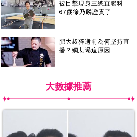
被目擊現身三總直腸科
67歲徐乃麟證實了
肥大叔猝逝前為何堅持直
播？網悲曝這原因
大數據推薦