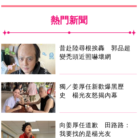
熱門新聞
昔赴陸尋根挨轟 郭品超
變禿頭近照嚇壞網
獨／姜厚任新歡爆黑歷
史 楊光友怒揭內幕
向姜厚任道歉 田路路：
我要找的是楊光友