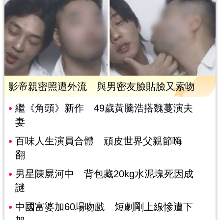
影帝親密照遭外流 與男密友臉貼臉又索吻
繼《角頭》新作 49歲黃騰浩搭魏蔓演夫
妻
百味人生演員合體 頑皮世界父親節嗨
翻
男星陳屍河中 背包藏20kg水泥塊死因成
謎
中國富婆加60場吻戲 短劇剛上線慘遭下