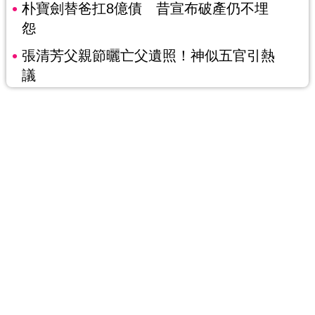
朴寶劍替爸扛8億債 昔宣布破產仍不埋
怨
張清芳父親節曬亡父遺照！神似五官引熱
議