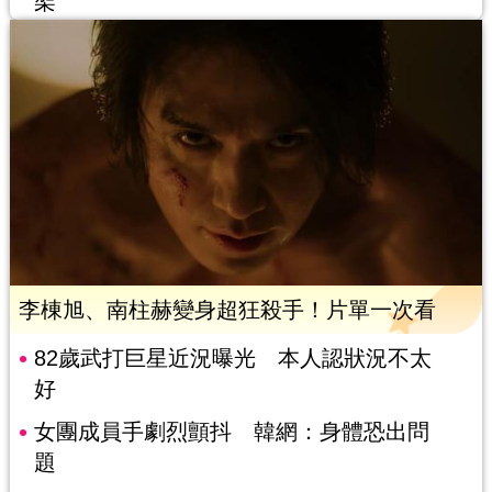
架
李棟旭、南柱赫變身超狂殺手！片單一次看
82歲武打巨星近況曝光 本人認狀況不太
好
女團成員手劇烈顫抖 韓網：身體恐出問
題