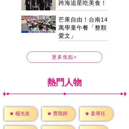
跨海追星吃美食！
芒果自由！台南14
萬學童午餐「整顆
愛文」
更多焦點+
熱門人物
★
楊光友
★
曹雨婷
★
姜厚任