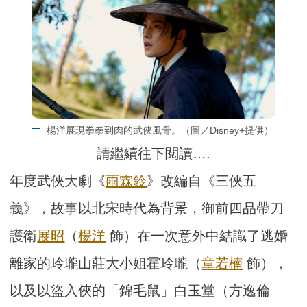
楊洋展現拳拳到肉的武俠風骨。（圖／Disney+提供）
請繼續往下閱讀….
年度武俠大劇《
雨霖鈴
》改編自《三俠五
義》，故事以北宋時代為背景，御前四品帶刀
護衛
展昭
（
楊洋
飾）在一次意外中結識了逃婚
離家的玲瓏山莊大小姐霍玲瓏（
章若楠
飾），
以及以盜入俠的「錦毛鼠」白玉堂（方逸倫