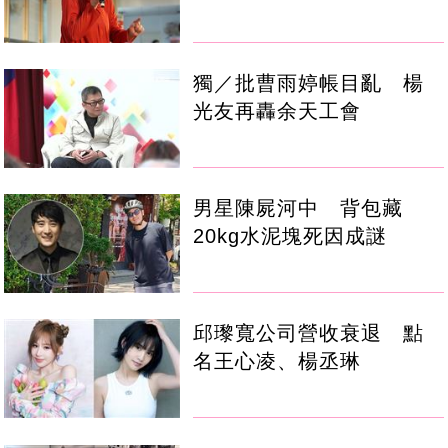
獨／批曹雨婷帳目亂 楊
光友再轟余天工會
男星陳屍河中 背包藏
20kg水泥塊死因成謎
邱瓈寬公司營收衰退 點
名王心凌、楊丞琳