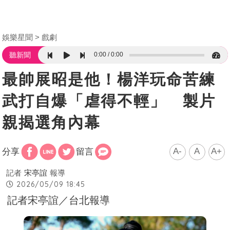
娛樂星聞
戲劇
0:00
0:00
聽新聞
最帥展昭是他！楊洋玩命苦練
武打自爆「虐得不輕」 製片
親揭選角內幕
A-
A
A+
分享
留言
記者
宋亭誼
報導
2026/05/09 18:45
記者宋亭誼／台北報導