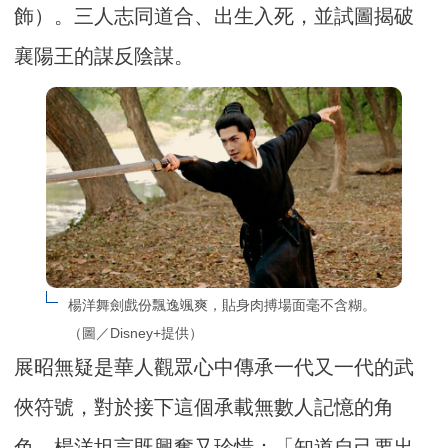
飾）。三人志同道合、出生入死，並試圖揭破
襄陽王的謀反陰謀。
楊洋舞劍戲份飄逸颯爽，貼身肉搏場面毫不含糊。
（圖／Disney+提供）
展昭無疑是華人觀眾心中傳承一代又一代的武
俠符號，對於接下這個承載無數人記憶的角
色，楊洋坦言既興奮又珍惜：「知道自己要出