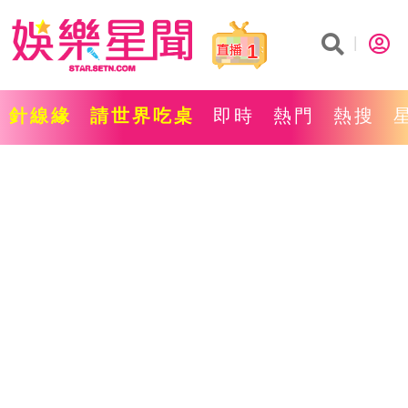
1
針線緣
請世界吃桌
即時
熱門
熱搜