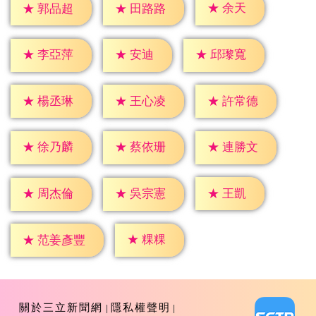
★
余天
★
郭品超
★
田路路
★
安迪
★
李亞萍
★
邱瓈寬
★
楊丞琳
★
王心凌
★
許常德
★
徐乃麟
★
蔡依珊
★
連勝文
★
王凱
★
周杰倫
★
吳宗憲
★
粿粿
★
范姜彥豐
關於三立新聞網
隱私權聲明