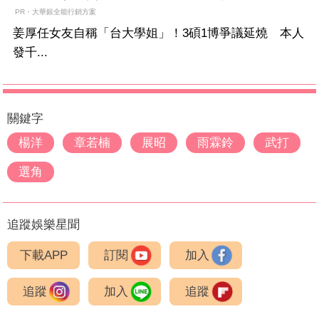
PR・大華銀全能行銷方案
姜厚任女友自稱「台大學姐」！3碩1博爭議延燒 本人
發千...
關鍵字
楊洋
章若楠
展昭
雨霖鈴
武打
選角
追蹤娛樂星聞
下載APP
訂閱
加入
追蹤
加入
追蹤