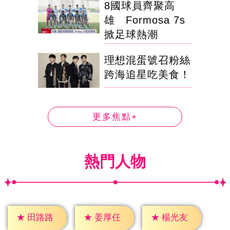
8國球員齊聚高
雄 Formosa 7s
掀足球熱潮
理想混蛋號召粉絲
跨海追星吃美食！
更多焦點+
熱門人物
★
田路路
★
姜厚任
★
楊光友