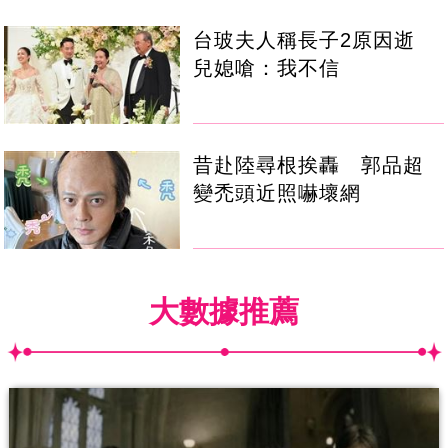
台玻夫人稱長子2原因逝
兒媳嗆：我不信
昔赴陸尋根挨轟 郭品超
變禿頭近照嚇壞網
大數據推薦