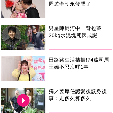
周遊李朝永發聲了
男星陳屍河中 背包藏
20kg水泥塊死因成謎
田路路生活拮据!74歲司馬
玉嬌不忍疾呼1事
獨／姜厚任認愛後談身後
事：走多久算多久