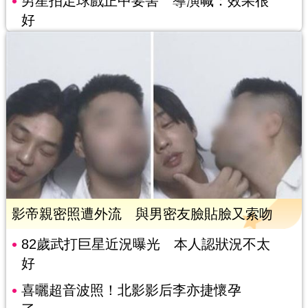
男星拍足球戲正中要害 導演喊：效果很
好
影帝親密照遭外流 與男密友臉貼臉又索吻
82歲武打巨星近況曝光 本人認狀況不太
好
喜曬超音波照！北影影后李亦捷懷孕