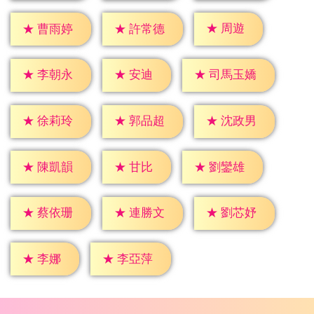
★
周遊
★
曹雨婷
★
許常德
★
安迪
★
李朝永
★
司馬玉嬌
★
徐莉玲
★
郭品超
★
沈政男
★
甘比
★
陳凱韻
★
劉鑾雄
★
蔡依珊
★
連勝文
★
劉芯妤
★
李娜
★
李亞萍