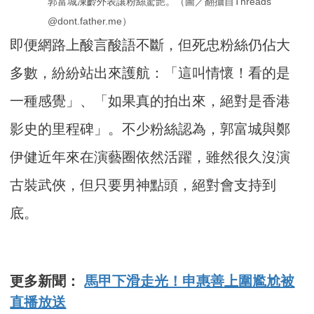
郭富城凍齡外表讓粉絲驚艷。（圖／翻攝自Threads 
@dont.father.me）
即便網路上酸言酸語不斷，但死忠粉絲仍佔大
多數，紛紛站出來護航：「這叫情懷！看的是
一種感覺」、「如果真的拍出來，絕對是香港
影史的里程碑」。不少粉絲認為，郭富城與鄭
伊健近年來在演藝圈依然活躍，雖然很久沒演
古裝武俠，但只要男神點頭，絕對會支持到
底。
更多新聞：
馬甲下滑走光！申惠善上圍尷尬被
直播放送