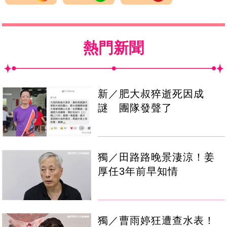
熱門新聞
新／肥大叔猝逝死因成
謎 團隊發聲了
獨／田路路晚景淒涼！姜
厚任3年前早知情
獨／曹雨婷狂遭查水表！