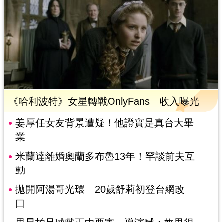
《哈利波特》女星轉戰OnlyFans 收入曝光
姜厚任女友背景遭疑！他證實是真台大畢
業
米蘭達離婚奧蘭多布魯13年！罕談前夫互
動
拋開阿湯哥光環 20歲舒莉初登台網改
口