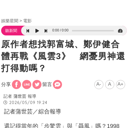
娛樂星聞
電影
0:00
0:00
聽新聞
原作者想找郭富城、鄭伊健合
體再戰《風雲3》 網憂男神還
打得動嗎？
A-
A
A+
分享
留言
記者
蒲世芸
報導
2026/05/09 19:24
記者蒲世芸／綜合報導
還記得當年的「步驚雲」與「聶風」嗎？1998