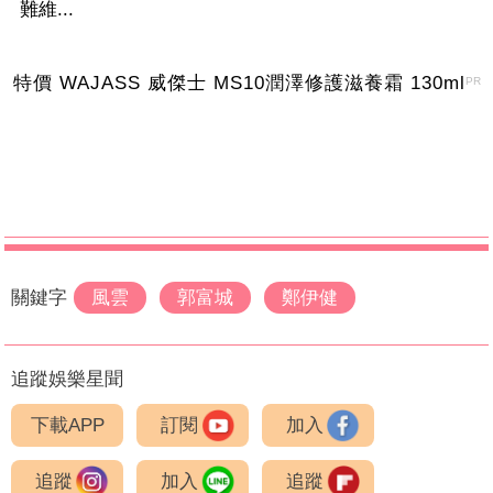
難維...
特價 WAJASS 威傑士 MS10潤澤修護滋養霜 130ml
PR
關鍵字
風雲
郭富城
鄭伊健
追蹤娛樂星聞
下載APP
訂閱
加入
追蹤
加入
追蹤