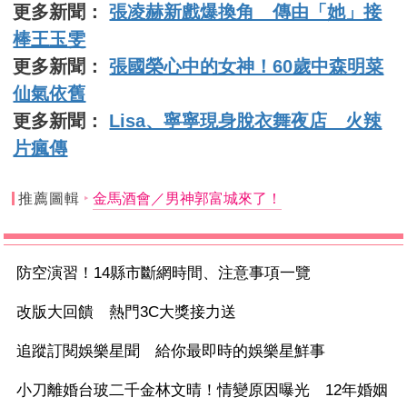
更多新聞：
張凌赫新戲爆換角 傳由「她」接
棒王玉雯
更多新聞：
張國榮心中的女神！60歲中森明菜
仙氣依舊
更多新聞：
Lisa、寧寧現身脫衣舞夜店 火辣
片瘋傳
推薦圖輯
金馬酒會／男神郭富城來了！
防空演習！14縣市斷網時間、注意事項一覽
改版大回饋 熱門3C大獎接力送
追蹤訂閱娛樂星聞 給你最即時的娛樂星鮮事
小刀離婚台玻二千金林文晴！情變原因曝光 12年婚姻