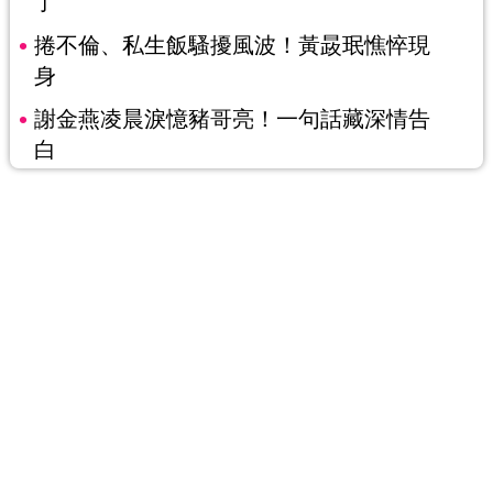
了
捲不倫、私生飯騷擾風波！黃晸珉憔悴現
身
謝金燕凌晨淚憶豬哥亮！一句話藏深情告
白