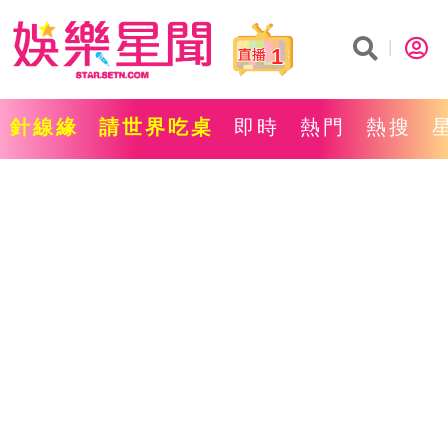
1
針線緣
請世界吃桌
即時
熱門
熱搜