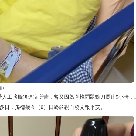
書）
受人工膀胱後遺症所苦，曾又因為脊椎問題動刀長達9小時，
多日，孫德榮今（9）日終於親自發文報平安。