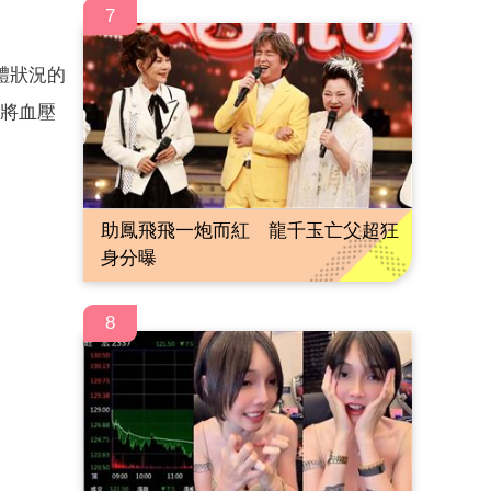
7
體狀況的
將血壓
助鳳飛飛一炮而紅 龍千玉亡父超狂
身分曝
8