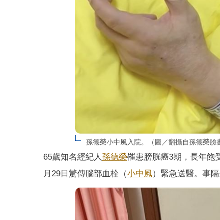
孫德榮小中風入院。（圖／翻攝自孫德榮臉
65歲知名經紀人
孫德榮
罹患膀胱癌3期，長年飽
月29日驚傳腦部血栓（
小中風
）緊急送醫。事隔