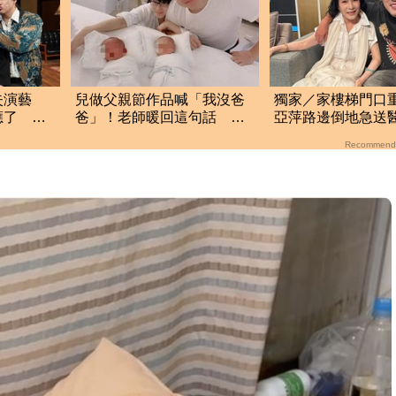
失演藝
兒做父親節作品喊「我沒爸
獨家／家樓梯門口
應了 兩
爸」！老師暖回這句話 明
亞萍路邊倒地急
金成遺孀心酸惹淚
「最新傷況」曝
Recommend