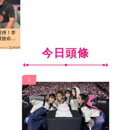
重摔！李
送醫搶命
ed by
今日頭條
1