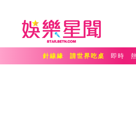
針線緣
請世界吃桌
即時