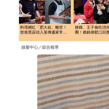
料理網紅「肥大叔」離世！
粿粿、王子偷吃消
曾推黑蒜頭入菜傳遞家常
圈！賴銘偉鬆口回
味 97萬粉絲不捨
人最新近況曝光
娛樂中心／綜合報導