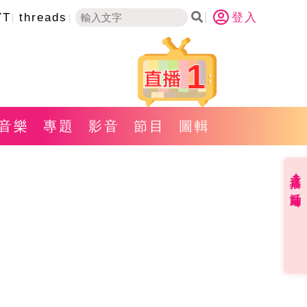
YT
threads
登入
1
音樂
專題
影音
節目
圖輯
直播✦活動