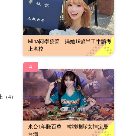
Mina同學發聲 揭她19歲半工半讀考
上名校
4
上（4）
來台1年賺百萬 韓啦啦隊女神定居
台灣