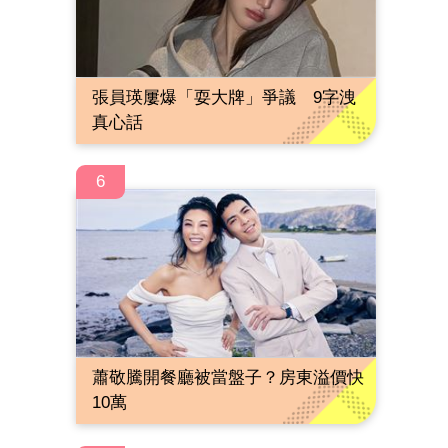
張員瑛屢爆「耍大牌」爭議 9字洩
真心話
6
蕭敬騰開餐廳被當盤子？房東溢價快
10萬