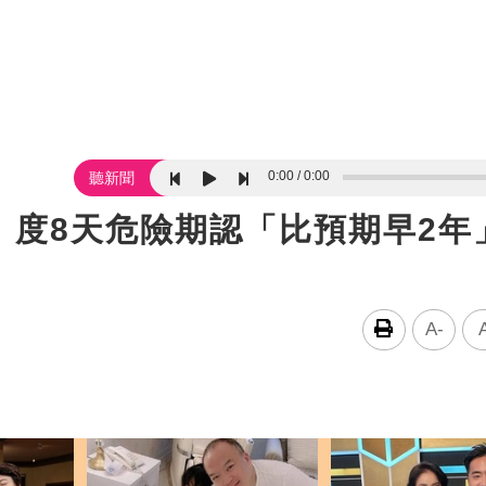
0:00
0:00
聽新聞
！度8天危險期認「比預期早2年
A-