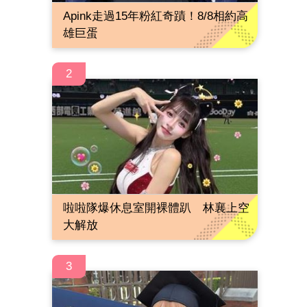
Apink走過15年粉紅奇蹟！8/8相約高
雄巨蛋
2
啦啦隊爆休息室開裸體趴 林襄上空
大解放
3