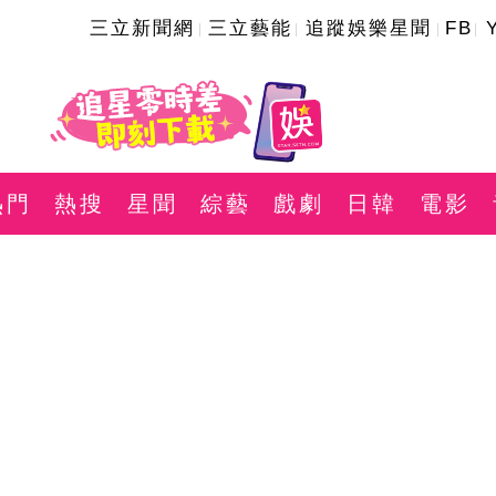
三立新聞網
三立藝能
追蹤娛樂星聞
FB
熱門
熱搜
星聞
綜藝
戲劇
日韓
電影