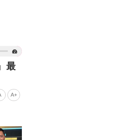
」最
A
A+