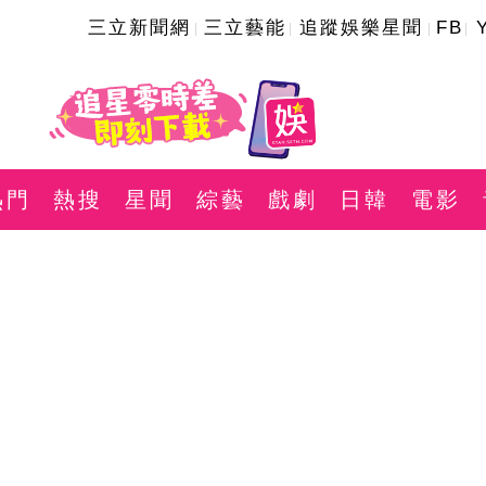
三立新聞網
三立藝能
追蹤娛樂星聞
FB
熱門
熱搜
星聞
綜藝
戲劇
日韓
電影