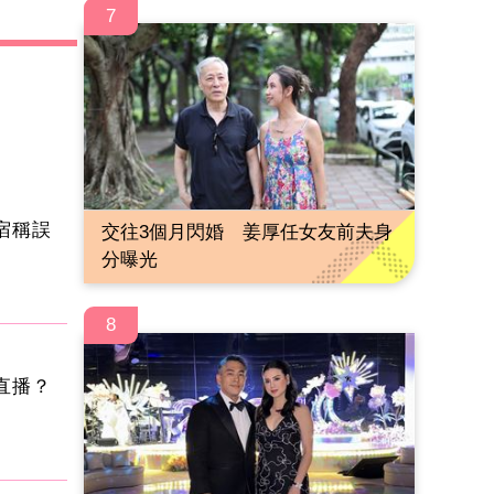
7
宿稱誤
交往3個月閃婚 姜厚任女友前夫身
分曝光
8
直播？