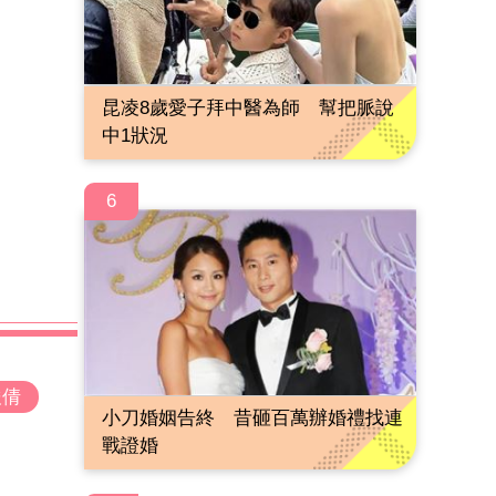
昆凌8歲愛子拜中醫為師 幫把脈說
中1狀況
6
俊倩
小刀婚姻告終 昔砸百萬辦婚禮找連
戰證婚