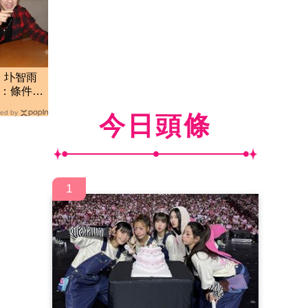
！圤智雨
成：條件好
ed by
今日頭條
1