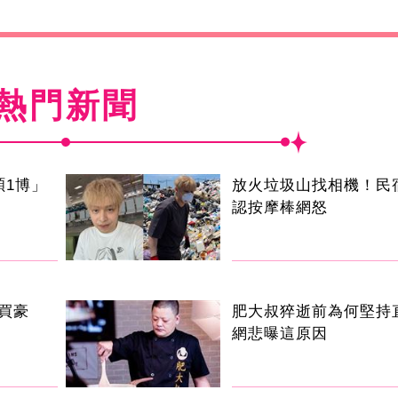
熱門新聞
碩1博」
放火垃圾山找相機！民
認按摩棒網怒
買豪
肥大叔猝逝前為何堅持
網悲曝這原因