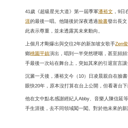
41歲《超級星光大道》第一屆季軍
潘裕文
，9日
涯
的最後一唱。他隨後於深夜透過
臉書
發出長文
此表示尊重，並未透露其未來動向。
上個月才剛爆出與交往2年的新加坡女歌手
Zen
鄉
桃園平鎮
演出，唱到一半突然哽咽，甚至頻頻
手最後一次站在舞台上，突如其來的引退宣言讓
沉澱一天後，潘裕文今（10）日凌晨親自在臉
眼快20年，原本沒打算在台上公開，但看著台
他在文中點名感謝經紀人Abby、音樂人陳信延
手生涯後，去不同領域闖一闖。對於他未來的新