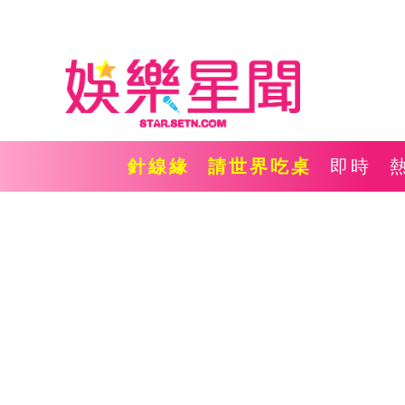
針線緣
請世界吃桌
即時