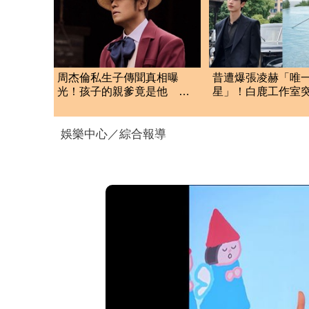
周杰倫私生子傳聞真相曝
昔遭爆張凌赫「唯
光！孩子的親爹竟是他 劉
星」！白鹿工作室
若雪閨密出面全說了
聲明 秒衝熱搜
娛樂中心／綜合報導