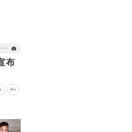
宣布
A
A+