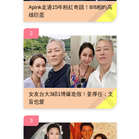
Apink走過15年粉紅奇蹟！8/8相約高
雄巨蛋
2
女友台大3碩1博爆造假！姜厚任：文
盲也愛
3