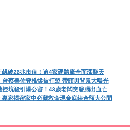
飆破26兆市值！這4家硬體廠全面漲翻天
！曾蔡美佐脊椎慘被打裂 帶頭男背景大曝光
遭控坑殺引爆公審！43歲老闆突發腦出血亡
？專家揭密家中必藏救命現金底線金額大公開