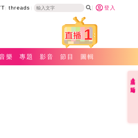
YT
threads
登入
1
音樂
專題
影音
節目
圖輯
直播✦活動