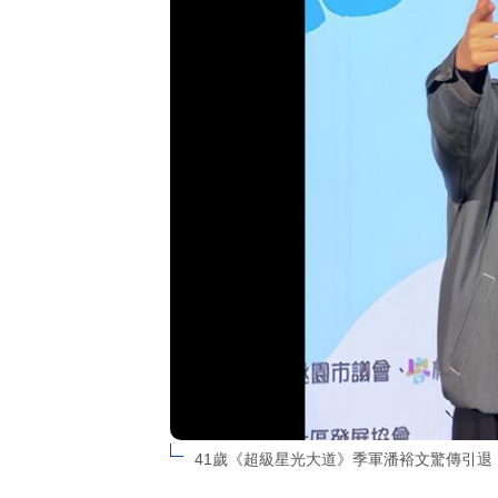
41歲《超級星光大道》季軍潘裕文驚傳引退！（