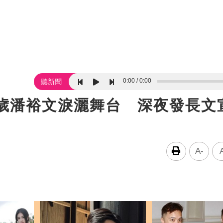
0:00
0:00
聽新聞
1歲潘裕文淚灑舞台 深夜發長文
A-