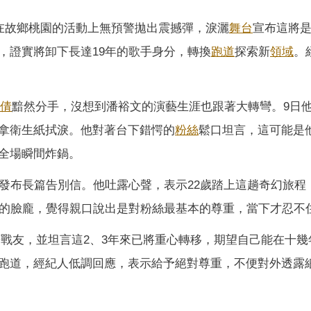
在故鄉桃園的活動上無預警拋出震撼彈，淚灑
舞台
宣布這將
，證實將卸下長達19年的歌手身分，轉換
跑道
探索新
領域
。
俊倩
黯然分手，沒想到潘裕文的演藝生涯也跟著大轉彎。9日
拿衛生紙拭淚。他對著台下錯愕的
粉絲
鬆口坦言，這可能是
全場瞬間炸鍋。
書發布長篇告別信。他吐露心聲，表示22歲踏上這趟奇幻旅程
下的臉龐，覺得親口說出是對粉絲最基本的尊重，當下才忍不
等戰友，並坦言這2、3年來已將重心轉移，期望自己能在十幾
跑道，經紀人低調回應，表示給予絕對尊重，不便對外透露