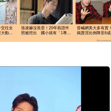
一交往女
張凌赫沒長歪！20年前證件
昔喊網美大多有賣
突大動作
照被挖出 國小就有「1專業
揭賣淫比例降至6
才能」震撼網
的改找有錢男友
Recommend