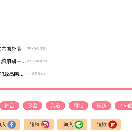
而外養...
PR・矽谷電波X
肌膚由...
PR・矽谷電波X
啟高階...
PR・矽谷電波X
舞台
臉書
跑道
領域
粉絲
Zen
加入
追蹤
加入
追蹤