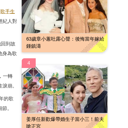
是
歌手
生
經紀人對
63歲章小蕙吐露心聲：後悔當年嫁給
他回到故
鍾鎮濤
他身為歌
4
，一轉
住淚崩。
年的歌
細節。
姜厚任新歡爆帶婚生子當小三！前夫
嗆正宮