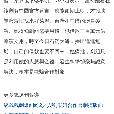
慢，預算也下落不明。 A小姐表示，當初她看在
該劇有中國官方背書，應能如期上映，才協助
導演幫忙找來好萊塢、台灣和中國的演員參
演。她得知劇組需要用錢，也借款三百萬元供
導演支用，時至今日石沉大海，播出遙遙無
期，自己的借款也要不回來，她痛批，劇組只
是利用她的人脈與金錢，發生糾紛卻毫無誠意
解決，根本是欺騙合作對象。
更多鏡週刊報導
統戰戲劇爆糾紛2／與劉樂妍合作喜劇搏版面