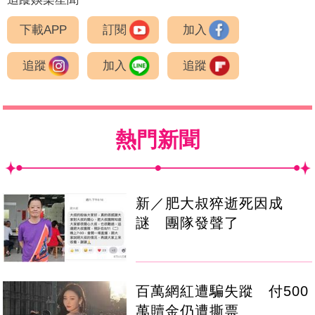
下載APP
訂閱
加入
追蹤
加入
追蹤
熱門新聞
新／肥大叔猝逝死因成
謎 團隊發聲了
百萬網紅遭騙失蹤 付500
萬贖金仍遭撕票