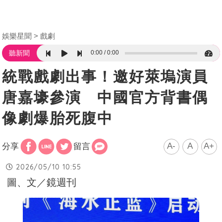
娛樂星聞
戲劇
0:00
0:00
聽新聞
統戰戲劇出事！邀好萊塢演員
唐嘉壕參演 中國官方背書偶
像劇爆胎死腹中
A-
A
A+
分享
留言
2026/05/10 10:55
圖、文／鏡週刊