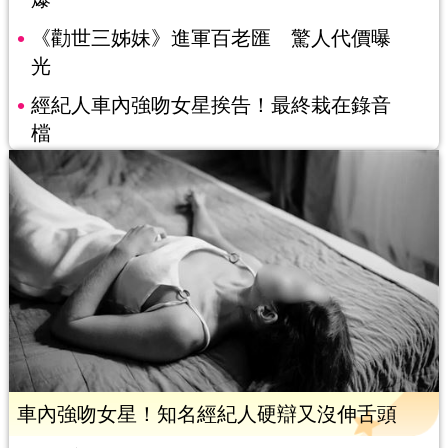
《勸世三姊妹》進軍百老匯 驚人代價曝
光
經紀人車內強吻女星挨告！最終栽在錄音
檔
車內強吻女星！知名經紀人硬辯又沒伸舌頭