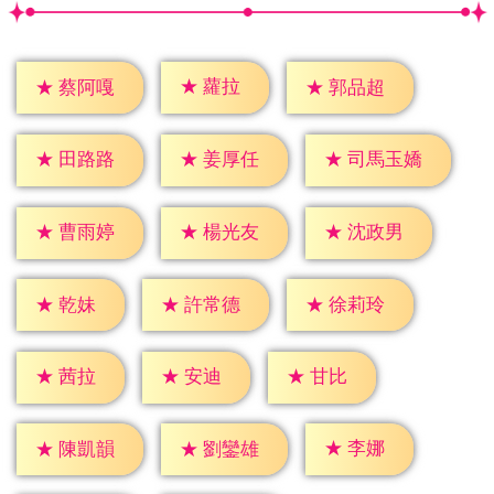
★
蘿拉
★
蔡阿嘎
★
郭品超
★
田路路
★
姜厚任
★
司馬玉嬌
★
曹雨婷
★
楊光友
★
沈政男
★
乾妹
★
許常德
★
徐莉玲
★
茜拉
★
安迪
★
甘比
★
李娜
★
陳凱韻
★
劉鑾雄