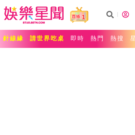
1
針線緣
請世界吃桌
即時
熱門
熱搜