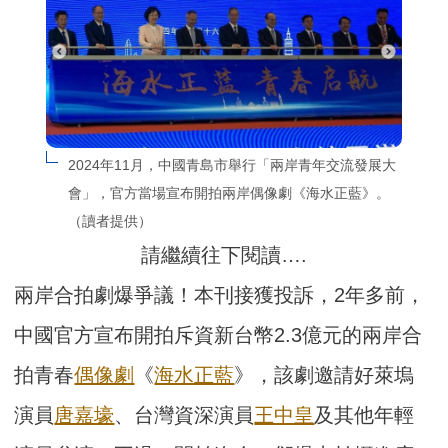
2024年11月，中國青島市舉行「兩岸青年交流發展大
會」，官方當場宣布開拍兩岸偶像劇《海水正藍》。
（讀者提供）
請繼續往下閱讀….
兩岸合拍劇爆爭議！本刊接獲投訴，2年多前，
中國官方宣布開拍斥資新台幣2.3億元的兩岸合
拍青春
偶像劇
《
海水正藍
》，該劇邀請好萊塢
演員
唐嘉壕
、台灣資深演員
王中皇
及其他年輕