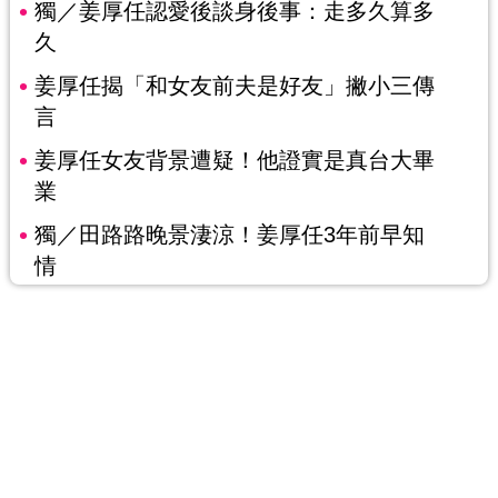
獨／姜厚任認愛後談身後事：走多久算多
久
姜厚任揭「和女友前夫是好友」撇小三傳
言
姜厚任女友背景遭疑！他證實是真台大畢
業
獨／田路路晚景淒涼！姜厚任3年前早知
情