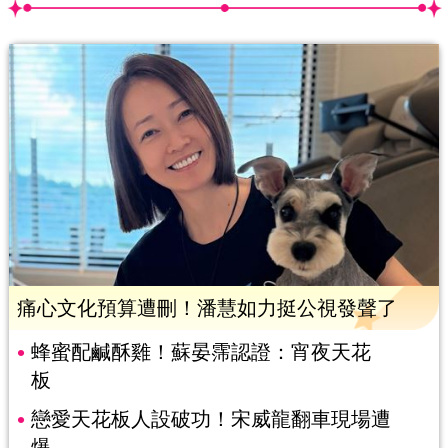
痛心文化預算遭刪！潘慧如力挺公視發聲了
蜂蜜配鹹酥雞！蘇晏霈認證：宵夜天花
板
戀愛天花板人設破功！宋威龍翻車現場遭
爆