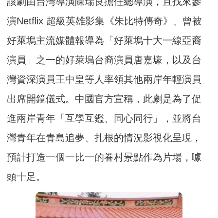
該劇由台灣導演陳瑞良擔任總導演，且找來參
演Netflix 超級英雄影集《朱比特傳奇》、曾被
好萊塢主流媒體報導為「好萊塢十大一線亞裔
演員」之一的好萊塢台裔演員唐嘉壕，以及台
灣資深演員王中皇等人率領其他兩岸年輕演員
出席開鏡儀式。中國官方宣稱，此劇是為了促
進兩岸青年「互學互鑑、同心同行」，並將台
灣青年在青島追夢、扎根的情況影視化呈現，
預計打造一個一比一的眷村景點作為片場，噱
頭十足。