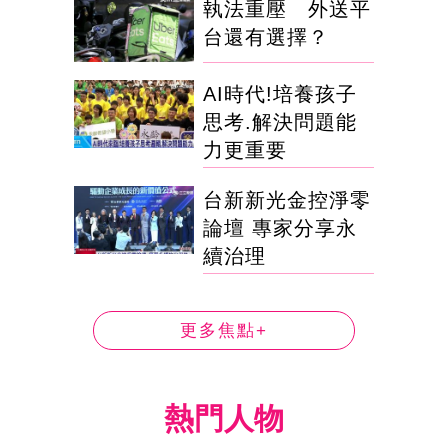
執法重壓 外送平
台還有選擇？
AI時代!培養孩子
思考.解決問題能
力更重要
台新新光金控淨零
論壇 專家分享永
續治理
更多焦點+
熱門人物