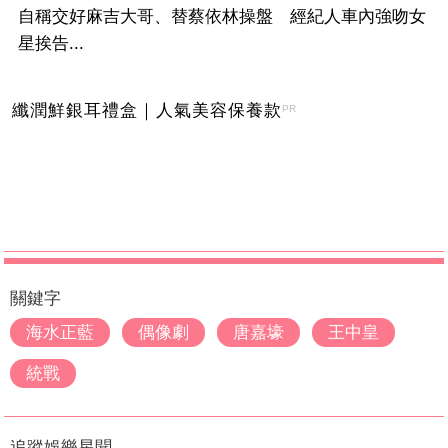
自稱交好麻吉大哥、替蔡依林操盤 經紀人車內強吻女
星挨告...
纖潤鮮銀耳禮盒｜人氣美容保養款
PR
關鍵字
海水正藍
偶像劇
唐嘉壕
王中皇
統戰
追蹤娛樂星聞