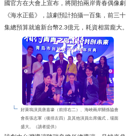
國官方在大會上宣布，將開拍兩岸青春偶像劇
《海水正藍》，該劇預計拍攝一百集，前三十
集總預算就逾新台幣2.3億元，耗資相當龐大。
好萊塢演員唐嘉壕（前排右二）、海峽兩岸關係協會
會長張志軍（後排左四）及其他演員出席儀式，場面
盛大。（讀者提供）