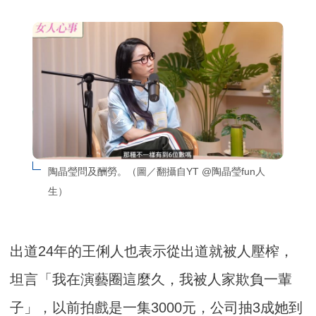
陶晶瑩問及酬勞。（圖／翻攝自YT @陶晶瑩fun人
生）
出道24年的王俐人也表示從出道就被人壓榨，
坦言「我在演藝圈這麼久，我被人家欺負一輩
子」，以前拍戲是一集3000元，公司抽3成她到