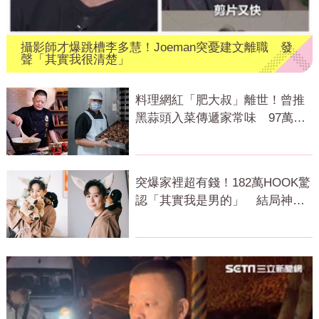
攝影師才爆跳槽李多慧！Joeman突憂建文離職 發
聲「其實我很清楚」
料理網紅「肥大叔」離世！曾推
黑蒜頭入菜傳遞家常味 97萬粉
絲不捨
突爆家裡超有錢！182萬HOOK驚
認「其實我是男的」 結局神反
轉網傻眼