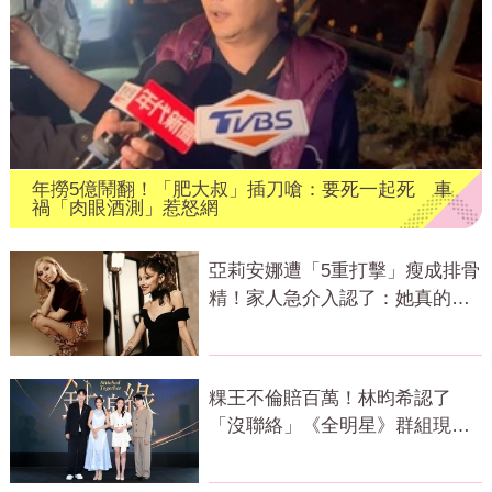
年撈5億鬧翻！「肥大叔」插刀嗆：要死一起死 車
禍「肉眼酒測」惹怒網
亞莉安娜遭「5重打擊」瘦成排骨
精！家人急介入認了：她真的不
好
粿王不倫賠百萬！林昀希認了
「沒聯絡」《全明星》群組現況
曝光