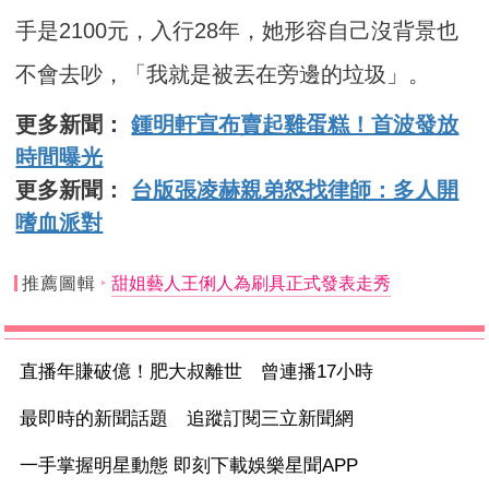
手是2100元，入行28年，她形容自己沒背景也
不會去吵，「我就是被丟在旁邊的垃圾」。
更多新聞：
鍾明軒宣布賣起雞蛋糕！首波發放
時間曝光
更多新聞：
台版張凌赫親弟怒找律師：多人開
嗜血派對
推薦圖輯
甜姐藝人王俐人為刷具正式發表走秀
直播年賺破億！肥大叔離世 曾連播17小時
最即時的新聞話題 追蹤訂閱三立新聞網
一手掌握明星動態 即刻下載娛樂星聞APP