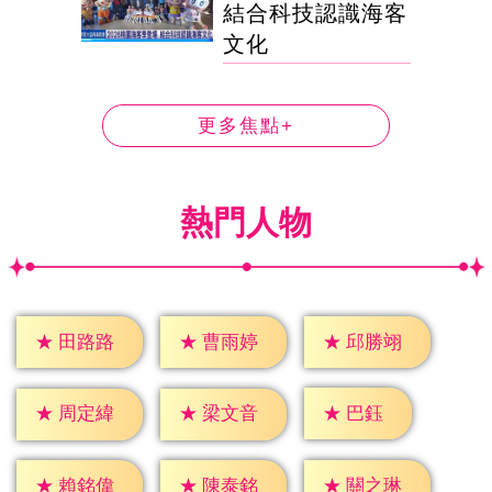
結合科技認識海客
文化
更多焦點+
熱門人物
★
田路路
★
曹雨婷
★
邱勝翊
★
巴鈺
★
周定緯
★
梁文音
★
賴銘偉
★
陳泰銘
★
關之琳