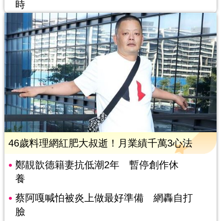
時
46歲料理網紅肥大叔逝！月業績千萬3心法
鄭靚歆德籍妻抗低潮2年 暫停創作休
養
蔡阿嘎喊怕被炎上做最好準備 網轟自打
臉