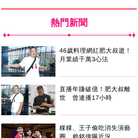
熱門新聞
46歲料理網紅肥大叔逝！
月業績千萬3心法
直播年賺破億！肥大叔離
世 曾連播17小時
粿粿、王子偷吃消失演藝
圈 賴銘偉曝近況