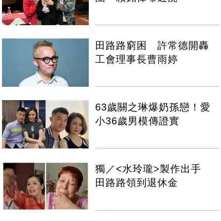
田路路窮困 許常德開轟
工會理事長曹雨婷
63歲關之琳爆奶孫戀！愛
小36歲男模傳證實
獨／<水玲瓏>製作出手
田路路領到退休金