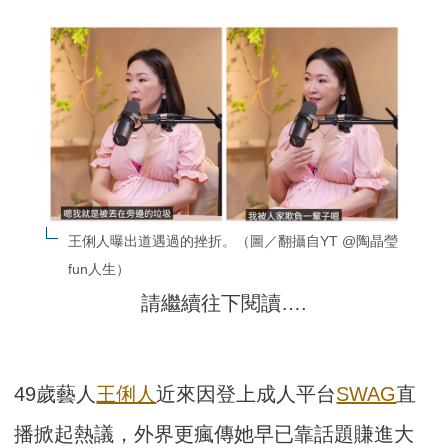
王俐人曝出道遇過的挫折。（圖／翻攝自YT @陶晶瑩
fun人生）
請繼續往下閱讀….
49歲藝人
王俐人
近來因登上成人平台
SWAG
直
播掀起熱議，外界更瘋傳她早已靠話題賺進大