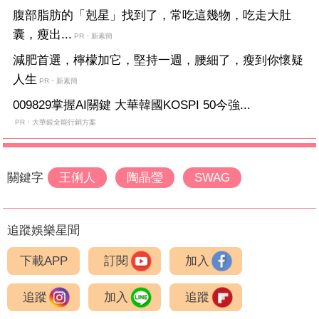
腹部脂肪的「剋星」找到了，常吃這幾物，吃走大肚
囊，瘦出...
PR・新素簡
減肥首選，檸檬加它，堅持一週，腰細了，瘦到你懷疑
人生
PR・新素簡
009829掌握AI關鍵 大華韓國KOSPI 50今強...
PR・大華銀全能行銷方案
關鍵字
王俐人
陶晶瑩
SWAG
追蹤娛樂星聞
下載APP
訂閱
加入
追蹤
加入
追蹤