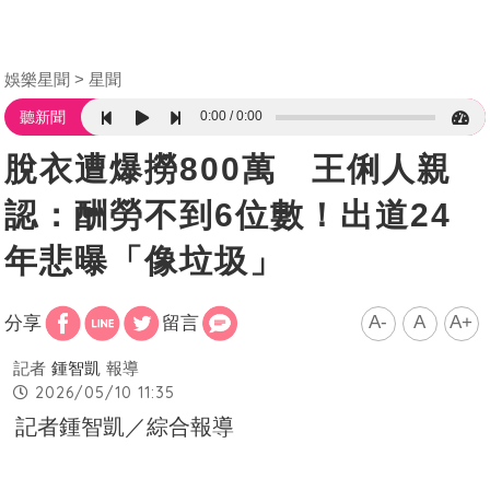
娛樂星聞
星聞
0:00
0:00
聽新聞
脫衣遭爆撈800萬 王俐人親
認：酬勞不到6位數！出道24
年悲曝「像垃圾」
A-
A
A+
分享
留言
記者
鍾智凱
報導
2026/05/10 11:35
記者鍾智凱／綜合報導