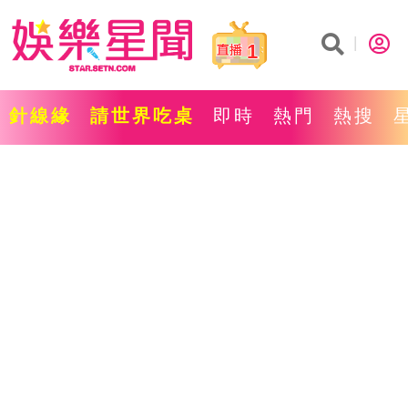
1
針線緣
請世界吃桌
即時
熱門
熱搜