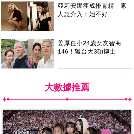
亞莉安娜瘦成排骨精 家
人急介入：她不好
姜厚任小24歲女友智商
146！獲台大3碩博士
大數據推薦