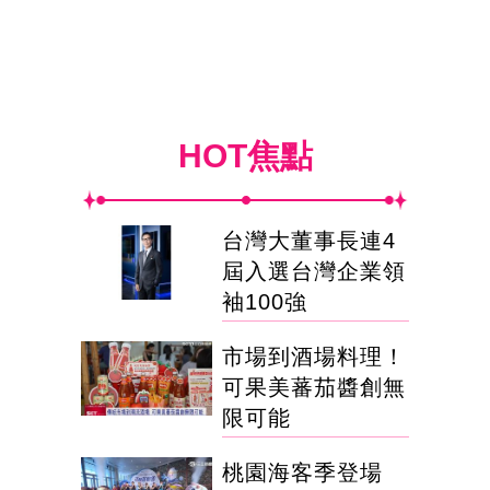
HOT焦點
台灣大董事長連4
屆入選台灣企業領
袖100強
市場到酒場料理！
可果美蕃茄醬創無
限可能
桃園海客季登場