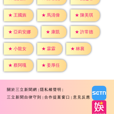
★
王國旌
★
馬清偉
★
陳美琪
★
康凱
★
許常德
★
亞莉安娜
★
霖霖
★
林襄
★
小龍女
★
蔡阿嘎
★
姜厚任
關於三立新聞網
隱私權聲明
三立新聞自律守則
合作提案窗口
意見反應