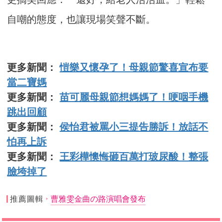
自嘲的態度，也讓現場笑聲不斷。
更多新聞：
愷樂又懷孕了！母親節驚喜宣布要
當二寶媽
更多新聞：
苗可麗母親節想媽媽了！哽咽手機
跳出回顧
更多新聞：
侯怡君被罵小三提告勝訴！放話不
怕再上訴
更多新聞：
王彩樺懊悔砸百萬打玻尿酸！整張
臉垮掉了
推薦圖輯
曹雅雯金曲の路演唱會發布