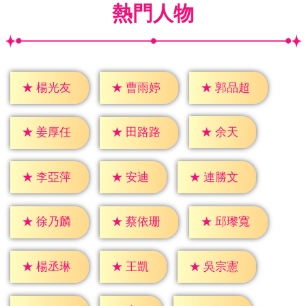
熱門人物
★
楊光友
★
曹雨婷
★
郭品超
★
余天
★
姜厚任
★
田路路
★
安迪
★
李亞萍
★
連勝文
★
徐乃麟
★
蔡依珊
★
邱瓈寬
★
王凱
★
楊丞琳
★
吳宗憲