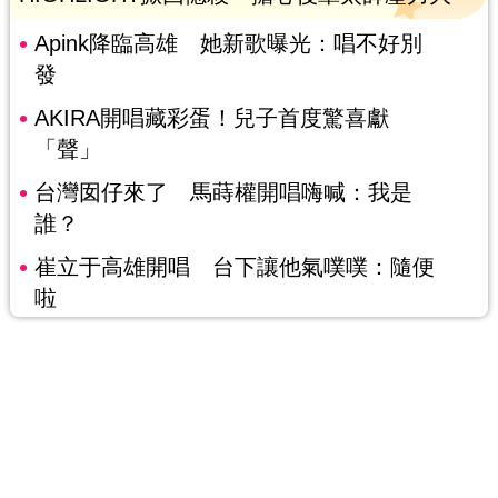
Apink降臨高雄 她新歌曝光：唱不好別
發
AKIRA開唱藏彩蛋！兒子首度驚喜獻
「聲」
台灣囡仔來了 馬蒔權開唱嗨喊：我是
誰？
崔立于高雄開唱 台下讓他氣噗噗：隨便
啦