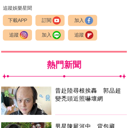
追蹤娛樂星聞
下載APP
訂閱
加入
追蹤
加入
追蹤
熱門新聞
昔赴陸尋根挨轟 郭品超
變禿頭近照嚇壞網
男星陳屍河中 背包藏