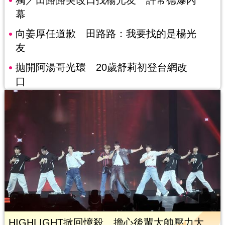
幕
向姜厚任道歉 田路路：我要找的是楊光
友
拋開阿湯哥光環 20歲舒莉初登台網改
口
HIGHLIGHT掀回憶殺 擔心後輩太帥壓力大