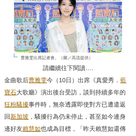
曹雅雯出席記者會。（圖／高流提供）
請繼續往下閱讀….
金曲歌后
曹雅雯
今（10日）出席《真愛秀．
藍
寶石
大歌廳》演出後台受訪，談到持續多年的
狂粉
騷擾
事件時，無奈透露即使對方已遭遣返
回
新加坡
，騷擾行為仍未停止，甚至如今連身
邊好友
賴慧如
也成為目標，「昨天賴慧如還傳