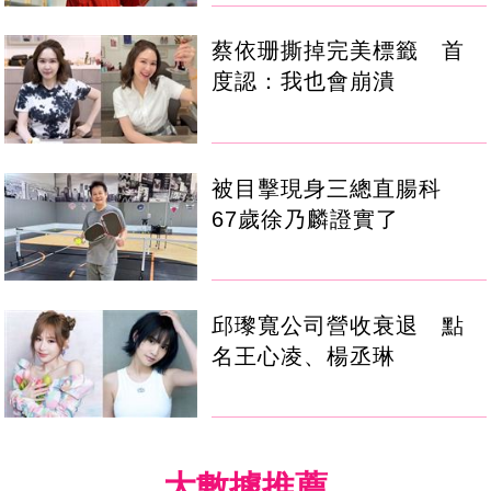
蔡依珊撕掉完美標籤 首
度認：我也會崩潰
被目擊現身三總直腸科
67歲徐乃麟證實了
邱瓈寬公司營收衰退 點
名王心凌、楊丞琳
大數據推薦