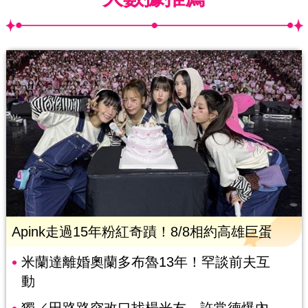
Apink走過15年粉紅奇蹟！8/8相約高雄巨蛋
米蘭達離婚奧蘭多布魯13年！罕談前夫互
動
獨／田路路突改口找楊光友 許常德爆內