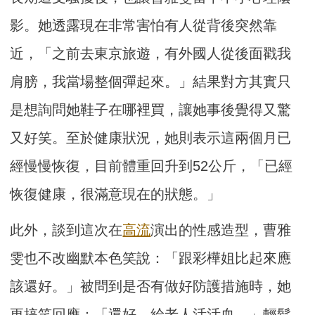
影。她透露現在非常害怕有人從背後突然靠
近，「之前去東京旅遊，有外國人從後面戳我
肩膀，我當場整個彈起來。」結果對方其實只
是想詢問她鞋子在哪裡買，讓她事後覺得又驚
又好笑。至於健康狀況，她則表示這兩個月已
經慢慢恢復，目前體重回升到52公斤，「已經
恢復健康，很滿意現在的狀態。」
此外，談到這次在
高流
演出的性感造型，曹雅
雯也不改幽默本色笑說：「跟彩樺姐比起來應
該還好。」被問到是否有做好防護措施時，她
更搞笑回應：「還好，給老人活活血。」輕鬆