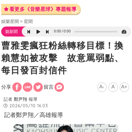
看更多《音樂星球》專題報導
娛樂星聞
星聞
0:00
0:00
聽新聞
曹雅雯瘋狂粉絲轉移目標！換
賴慧如被攻擊 故意罵弱點、
每日發百封信件
A-
A
A+
分享
留言
記者
鄭尹翔
報導
2026/05/10 16:03
記者鄭尹翔／高雄報導