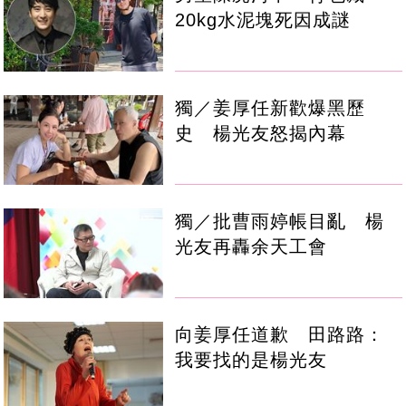
20kg水泥塊死因成謎
獨／姜厚任新歡爆黑歷
史 楊光友怒揭內幕
獨／批曹雨婷帳目亂 楊
光友再轟余天工會
向姜厚任道歉 田路路：
我要找的是楊光友