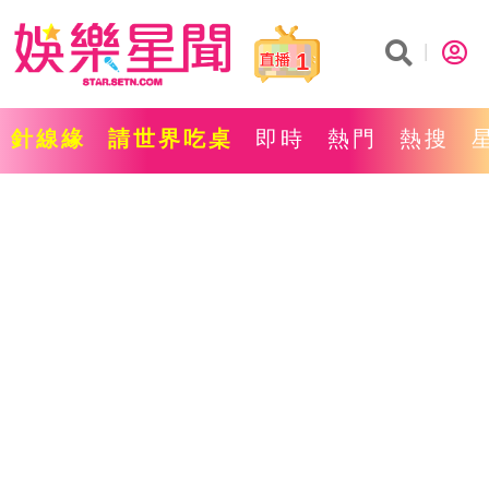
1
針線緣
請世界吃桌
即時
熱門
熱搜