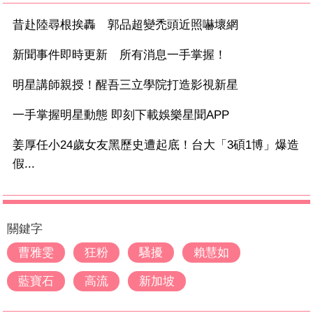
昔赴陸尋根挨轟 郭品超變禿頭近照嚇壞網
新聞事件即時更新 所有消息一手掌握！
明星講師親授！醒吾三立學院打造影視新星
一手掌握明星動態 即刻下載娛樂星聞APP
姜厚任小24歲女友黑歷史遭起底！台大「3碩1博」爆造
假...
關鍵字
曹雅雯
狂粉
騷擾
賴慧如
藍寶石
高流
新加坡