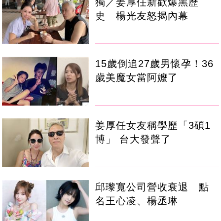
獨／姜厚任新歡爆黑歷
史 楊光友怒揭內幕
15歲倒追27歲男懷孕！36
歲美魔女當阿嬤了
姜厚任女友稱學歷「3碩1
博」 台大發聲了
邱瓈寬公司營收衰退 點
名王心凌、楊丞琳