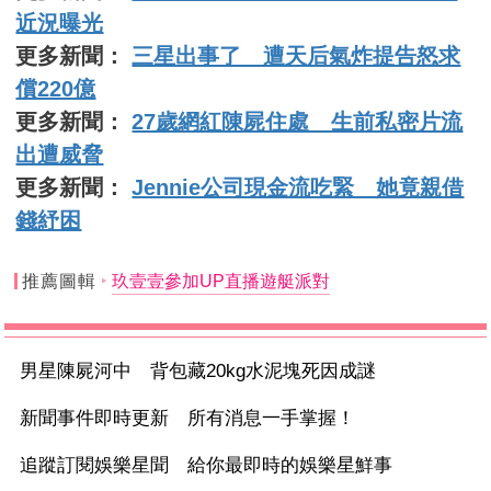
近況曝光
更多新聞：
三星出事了 遭天后氣炸提告怒求
償220億
更多新聞：
27歲網紅陳屍住處 生前私密片流
出遭威脅
更多新聞：
Jennie公司現金流吃緊 她竟親借
錢紓困
推薦圖輯
玖壹壹參加UP直播遊艇派對
男星陳屍河中 背包藏20kg水泥塊死因成謎
新聞事件即時更新 所有消息一手掌握！
追蹤訂閱娛樂星聞 給你最即時的娛樂星鮮事