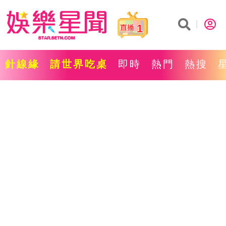
1
針線緣
請世界吃桌
即時
熱門
熱搜