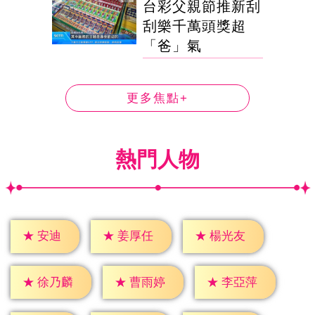
台彩父親節推新刮
刮樂千萬頭獎超
「爸」氣
更多焦點+
熱門人物
★
安迪
★
姜厚任
★
楊光友
★
徐乃麟
★
曹雨婷
★
李亞萍