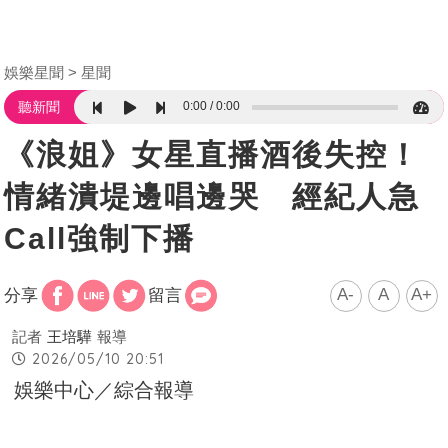
娛樂星聞
星聞
0:00
0:00
聽新聞
《浪姐》女星直播酒後失控！
情緒潰堤邊唱邊哭 經紀人急
Call強制下播
A-
A
A+
分享
留言
記者
王培驊
報導
2026/05/10 20:51
娛樂中心／綜合報導