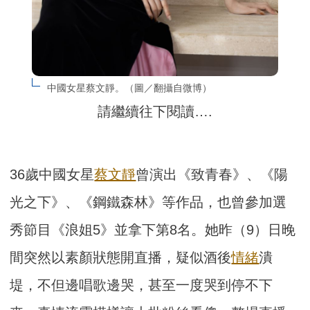
中國女星蔡文靜。（圖／翻攝自微博）
請繼續往下閱讀….
36歲中國女星
蔡文靜
曾演出《致青春》、《陽
光之下》、《鋼鐵森林》等作品，也曾參加選
秀節目《浪姐5》並拿下第8名。她昨（9）日晚
間突然以素顏狀態開直播，疑似酒後
情緒
潰
堤，不但邊唱歌邊哭，甚至一度哭到停不下