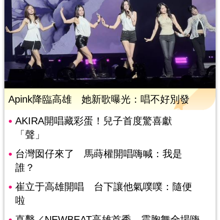
Apink降臨高雄 她新歌曝光：唱不好別發
AKIRA開唱藏彩蛋！兒子首度驚喜獻
「聲」
台灣囡仔來了 馬蒔權開唱嗨喊：我是
誰？
崔立于高雄開唱 台下讓他氣噗噗：隨便
啦
直擊／NEWBEAT高雄首秀 震胸舞全場嗨