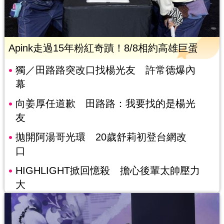
Apink走過15年粉紅奇蹟！8/8相約高雄巨蛋
獨／田路路突改口找楊光友 許常德爆內
幕
向姜厚任道歉 田路路：我要找的是楊光
友
拋開阿湯哥光環 20歲舒莉初登台網改
口
HIGHLIGHT掀回憶殺 擔心後輩太帥壓力
大