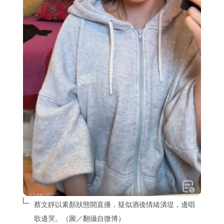
蔡文靜以素顏狀態開直播，疑似酒後情緒潰堤，邊唱
歌邊哭。（圖／翻攝自微博）