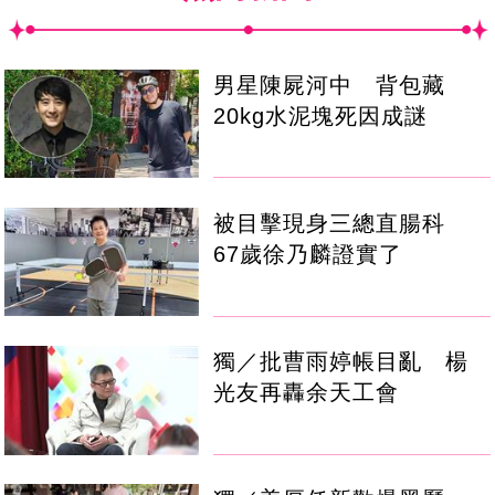
男星陳屍河中 背包藏
20kg水泥塊死因成謎
被目擊現身三總直腸科
67歲徐乃麟證實了
獨／批曹雨婷帳目亂 楊
光友再轟余天工會