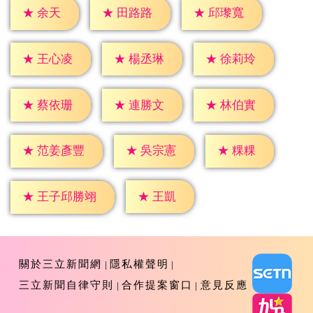
★
余天
★
田路路
★
邱瓈寬
★
王心凌
★
楊丞琳
★
徐莉玲
★
蔡依珊
★
連勝文
★
林伯實
★
粿粿
★
吳宗憲
★
范姜彥豐
★
王凱
★
王子邱勝翊
關於三立新聞網
隱私權聲明
三立新聞自律守則
合作提案窗口
意見反應