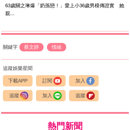
63歲關之琳爆「奶孫戀！」愛上小36歲男模傳證實 她
親...
關鍵字
蔡文靜
情緒
追蹤娛樂星聞
下載APP
訂閱
加入
追蹤
加入
追蹤
熱門新聞