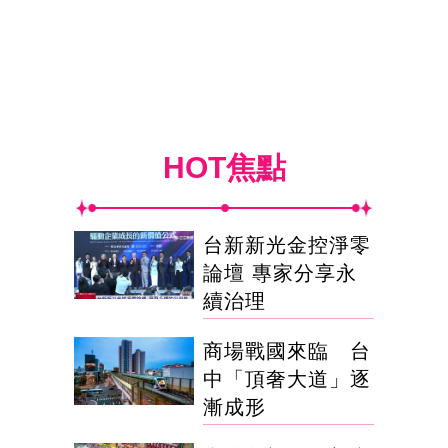
HOT焦點
台新新光金控淨零
論壇 專家分享永
續治理
商場戰國來臨 台
中「頂奢大道」逐
漸成形