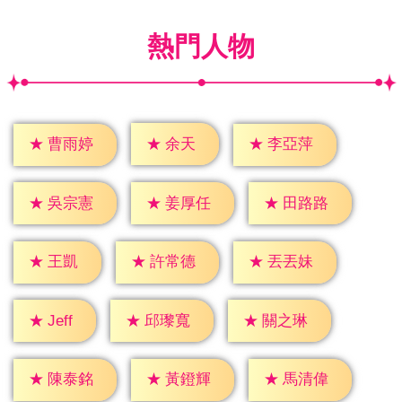
熱門人物
★
余天
★
曹雨婷
★
李亞萍
★
吳宗憲
★
姜厚任
★
田路路
★
王凱
★
許常德
★
丟丟妹
★
Jeff
★
邱瓈寬
★
關之琳
★
陳泰銘
★
黃鐙輝
★
馬清偉