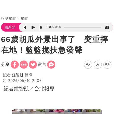
娛樂星聞
星聞
0:00
0:00
聽新聞
66歲胡瓜外景出事了 突重摔
在地！籃籃攙扶急發聲
A-
A
A+
分享
留言
記者
鍾智凱
報導
2026/05/10 21:08
記者鍾智凱／台北報導