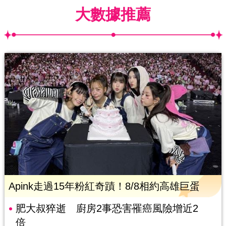
大數據推薦
Apink走過15年粉紅奇蹟！8/8相約高雄巨蛋
肥大叔猝逝 廚房2事恐害罹癌風險增近2
倍