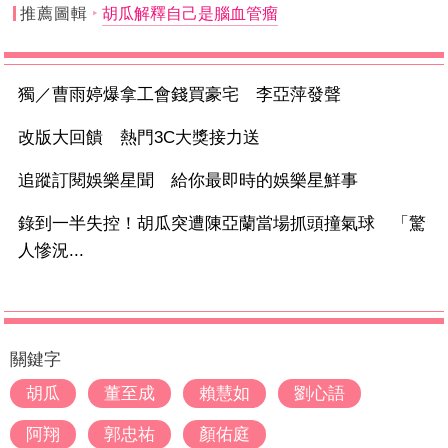
推薦圖輯
胡瓜解釋自己是腦血管瘤
獨／曹雨婷爆拿工會錢買豪宅 李亞萍發聲
改版大回饋 熱門3C大獎接力送
追蹤訂閱娛樂星聞 給你最即時的娛樂星鮮事
錄到一半失控！胡瓜突遭陳亞蘭當場抓頭撞氣球 「驚
人慘況...
關鍵字
胡瓜
董至成
賴慧如
劉心語
阿翔
郭忠祐
顏佑庭