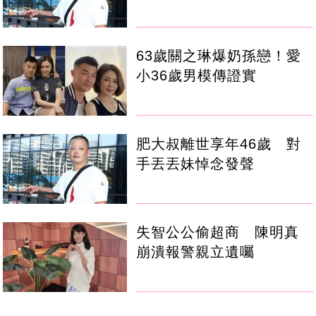
63歲關之琳爆奶孫戀！愛
小36歲男模傳證實
肥大叔離世享年46歲 對
手丟丟妹悼念發聲
失智公公偷超商 陳明真
崩潰報警親立遺囑