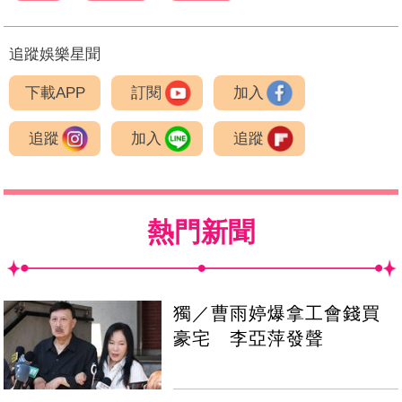
追蹤娛樂星聞
下載APP
訂閱
加入
追蹤
加入
追蹤
熱門新聞
獨／曹雨婷爆拿工會錢買
豪宅 李亞萍發聲