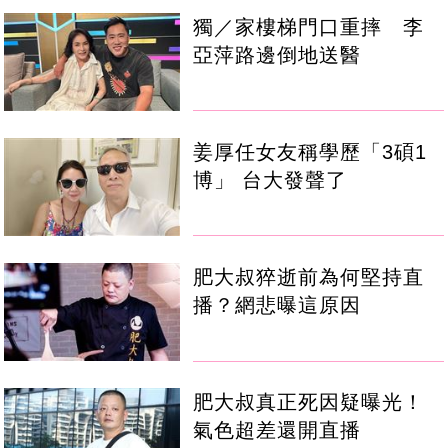
獨／家樓梯門口重摔 李
亞萍路邊倒地送醫
姜厚任女友稱學歷「3碩1
博」 台大發聲了
肥大叔猝逝前為何堅持直
播？網悲曝這原因
肥大叔真正死因疑曝光！
氣色超差還開直播