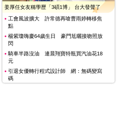
姜厚任女友稱學歷「3碩1博」 台大發聲了
工會風波擴大 許常德再嗆曹雨婷轉移焦
點
楊紫瓊嗨慶64歲生日 豪門尪曬接吻照放
閃
騎車半路沒油 連晨翔寶特瓶買汽油花18
元
引退女優轉行程式設計師 網：無碼變寫
碼