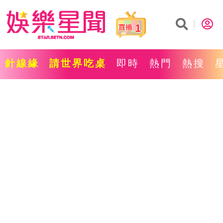
1
針線緣
請世界吃桌
即時
熱門
熱搜