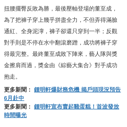
扭腰擺臀反敗為勝，最後壓軸登場的董至成，
為了把褲子穿上幾乎拼盡全力，不但弄得滿臉
通紅、全身泥濘，褲子卻還只穿到一半；反觀
對手則是不停在水中翻滾磨蹭，成功將褲子穿
得最完整。最終董至成敗下陣來，藝人隊與獎
金擦肩而過，獎金由《綜藝大集合》對手成功
抱走。
更多新聞：
鍾明軒爆財務危機 揭戶頭現況預告
6月赴中
更多新聞：
鍾明軒宣布賣起雞蛋糕！首波發放
時間曝光