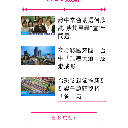
綠中常會助選何欣
純 蔡其昌轟"盧"出
問題!
商場戰國來臨 台
中「頂奢大道」逐
漸成形
台彩父親節推新刮
刮樂千萬頭獎超
「爸」氣
更多焦點+