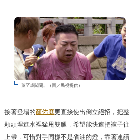
董至成闖關。（圖／民視提供）
接著登場的
顏佑庭
更直接使出倒立絕招，把整
顆頭埋進水裡猛甩雙腿，希望能快速把褲子往
上帶，可惜對手同樣不是省油的燈，靠著連續