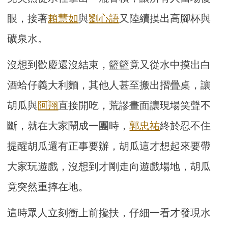
眼，接著
賴慧如
與
劉心語
又陸續摸出高腳杯與
礦泉水。
沒想到歡慶還沒結束，籃籃竟又從水中摸出白
酒蛤仔義大利麵，其他人甚至搬出摺疊桌，讓
胡瓜與
阿翔
直接開吃，荒謬畫面讓現場笑聲不
斷，就在大家鬧成一團時，
郭忠祐
終於忍不住
提醒胡瓜還有正事要辦，胡瓜這才想起來要帶
大家玩遊戲，沒想到才剛走向遊戲場地，胡瓜
竟突然重摔在地。
這時眾人立刻衝上前攙扶，仔細一看才發現水