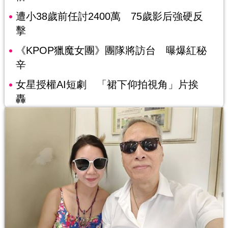
遭小38歲前任討2400萬 75歲影后強硬反
擊
《KPOP獵魔女團》團隊將訪台 曝爆紅秘
辛
女星授權AI短劇 「裙下仰拍視角」片挨
轟