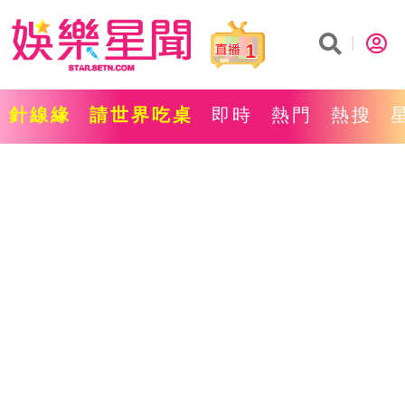
1
針線緣
請世界吃桌
即時
熱門
熱搜