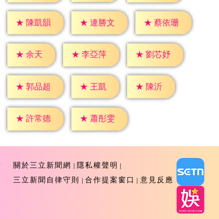
★
陳凱韻
★
連勝文
★
蔡依珊
★
余天
★
李亞萍
★
劉芯妤
★
王凱
★
陳沂
★
郭品超
★
許常德
★
蕭彤雯
關於三立新聞網
隱私權聲明
三立新聞自律守則
合作提案窗口
意見反應