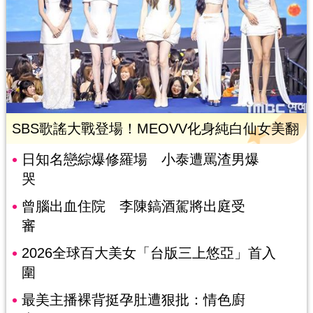
SBS歌謠大戰登場！MEOVV化身純白仙女美翻
日知名戀綜爆修羅場 小泰遭罵渣男爆
哭
曾腦出血住院 李陳鎬酒駕將出庭受
審
2026全球百大美女「台版三上悠亞」首入
圍
最美主播裸背挺孕肚遭狠批：情色廚