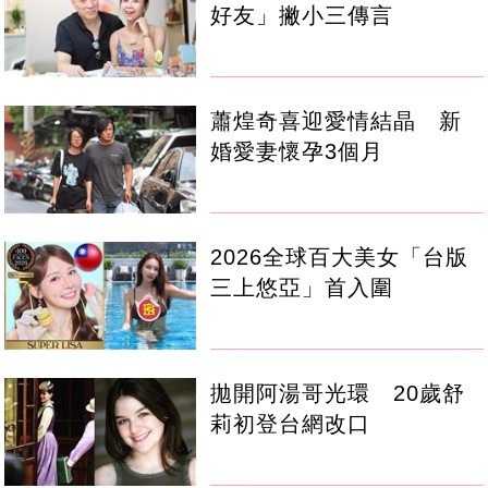
好友」撇小三傳言
蕭煌奇喜迎愛情結晶 新
婚愛妻懷孕3個月
2026全球百大美女「台版
三上悠亞」首入圍
拋開阿湯哥光環 20歲舒
莉初登台網改口