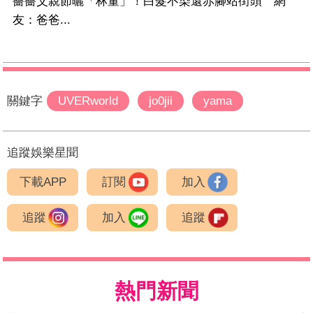
薔薔父親節曬「林董」！白髮不染還赤腳站街頭 網
友：爸爸...
關鍵字
UVERworld
jo0jii
yama
追蹤娛樂星聞
下載APP
訂閱
加入
追蹤
加入
追蹤
熱門新聞