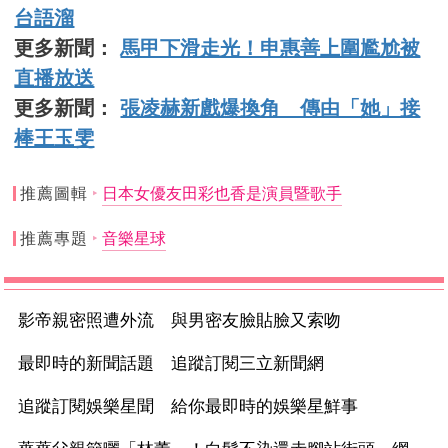
台語溜
更多新聞：
馬甲下滑走光！申惠善上圍尷尬被
直播放送
更多新聞：
張凌赫新戲爆換角 傳由「她」接
棒王玉雯
推薦圖輯
日本女優友田彩也香是演員暨歌手
推薦專題
音樂星球
影帝親密照遭外流 與男密友臉貼臉又索吻
最即時的新聞話題 追蹤訂閱三立新聞網
追蹤訂閱娛樂星聞 給你最即時的娛樂星鮮事