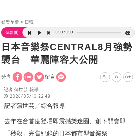
娛樂星聞
日韓
0:00
0:00
聽新聞
日本音樂祭CENTRAL8月強勢
襲台 華麗陣容大公開
A-
A
A+
分享
留言
記者
蒲世芸
報導
2026/05/10 22:48
記者蒲世芸／綜合報導
去年在台首度登場即震撼樂迷圈、創下開賣即
「秒殺」完售紀錄的日本都市型音樂祭