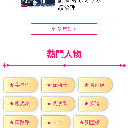
續治理
更多焦點+
熱門人物
★
姜厚任
★
徐莉玲
★
曹雨婷
★
安迪
★
楊光友
★
沈政男
★
甘比
★
田路路
★
劉鑾雄