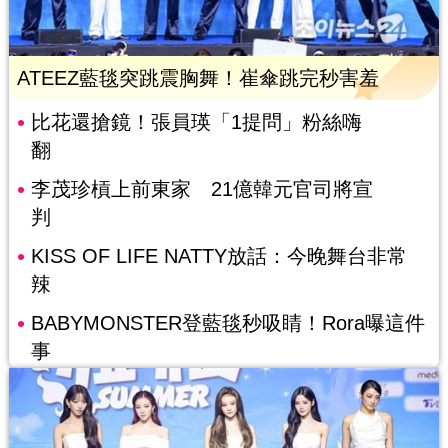
ATEEZ藍毯突跳震胸舞！崔傘跳完秒害羞
比花還搶鏡！張員瑛「1提問」粉絲嗨
翻
李茂珍槓上前東家 21億韓元官司將宣
判
KISS OF LIFE NATTY放話：今晚舞台非常
辣
BABYMONSTER登藍毯秒吸睛！Rora曝這件
事