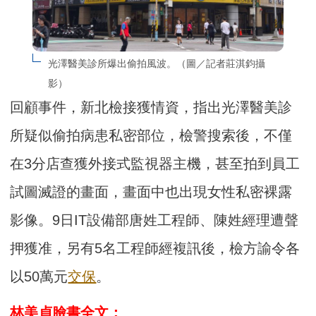
光澤醫美診所爆出偷拍風波。（圖／記者莊淇鈞攝
影）
回顧事件，新北檢接獲情資，指出光澤醫美診
所疑似偷拍病患私密部位，檢警搜索後，不僅
在3分店查獲外接式監視器主機，甚至拍到員工
試圖滅證的畫面，畫面中也出現女性私密裸露
影像。9日IT設備部唐姓工程師、陳姓經理遭聲
押獲准，另有5名工程師經複訊後，檢方諭令各
以50萬元
交保
。
林美貞臉書全文：