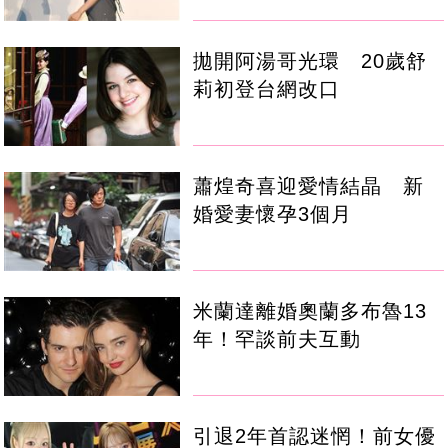
拋開阿湯哥光環 20歲舒
莉初登台網改口
蕭煌奇喜迎愛情結晶 新
婚愛妻懷孕3個月
米蘭達離婚奧蘭多布魯13
年！罕談前夫互動
引退2年首認迷惘！前女優