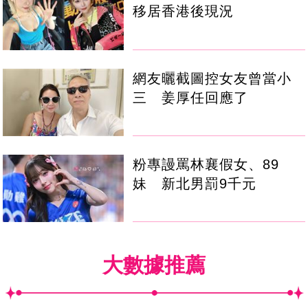
移居香港後現況
網友曬截圖控女友曾當小
三 姜厚任回應了
粉專謾罵林襄假女、89
妹 新北男罰9千元
大數據推薦