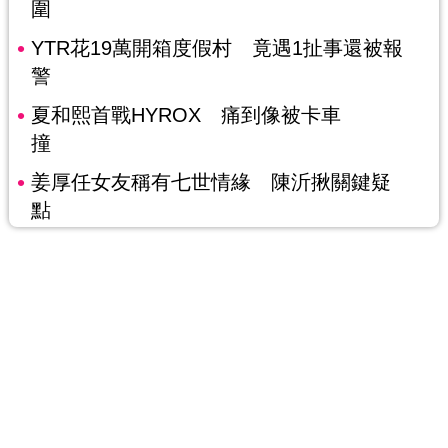
圍
YTR花19萬開箱度假村 竟遇1扯事還被報
警
夏和熙首戰HYROX 痛到像被卡車
撞
姜厚任女友稱有七世情緣 陳沂揪關鍵疑
點