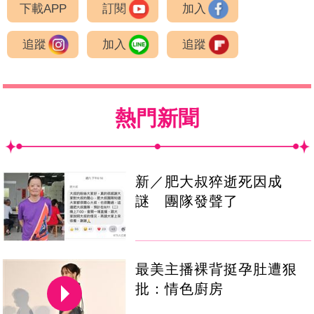
下載APP
訂閱
加入
追蹤
加入
追蹤
熱門新聞
新／肥大叔猝逝死因成
謎 團隊發聲了
最美主播裸背挺孕肚遭狠
批：情色廚房