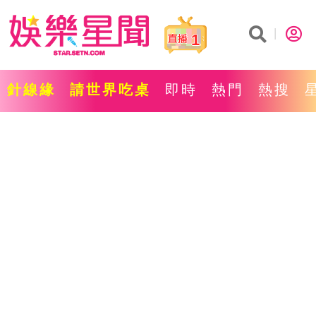
1
針線緣
請世界吃桌
即時
熱門
熱搜