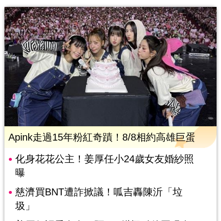
Apink走過15年粉紅奇蹟！8/8相約高雄巨蛋
化身花花公主！姜厚任小24歲女友婚紗照
曝
慈濟買BNT遭詐掀議！呱吉轟陳沂「垃
圾」