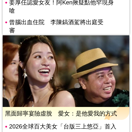
姜厚任認愛女友！阿Ken揪疑點他罕現身
嗆
曾腦出血住院 李陳鎬酒駕將出庭受
審
黑面歸寧宴險虛脫 愛女：是他愛我的方式
2026全球百大美女「台版三上悠亞」首入