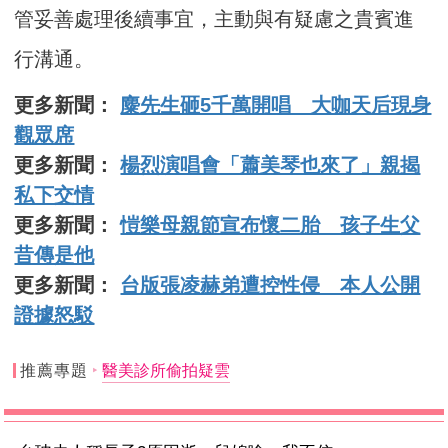
管妥善處理後續事宜，主動與有疑慮之貴賓進
行溝通。
更多新聞：
麋先生砸5千萬開唱 大咖天后現身
觀眾席
更多新聞：
楊烈演唱會「蕭美琴也來了」親揭
私下交情
更多新聞：
愷樂母親節宣布懷二胎 孩子生父
昔傳是他
更多新聞：
台版張凌赫弟遭控性侵 本人公開
證據怒駁
推薦專題
醫美診所偷拍疑雲