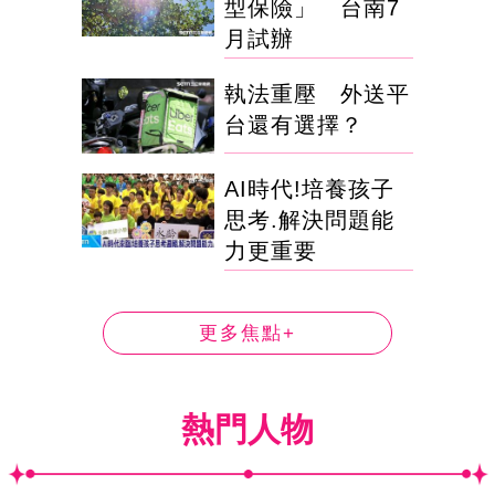
型保險」 台南7
月試辦
執法重壓 外送平
台還有選擇？
AI時代!培養孩子
思考.解決問題能
力更重要
更多焦點+
熱門人物