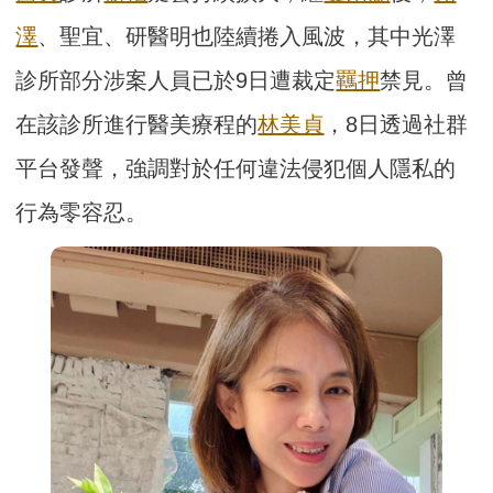
澤
、聖宜、研醫明也陸續捲入風波，其中光澤
診所部分涉案人員已於9日遭裁定
羈押
禁見。曾
在該診所進行醫美療程的
林美貞
，8日透過社群
平台發聲，強調對於任何違法侵犯個人隱私的
行為零容忍。