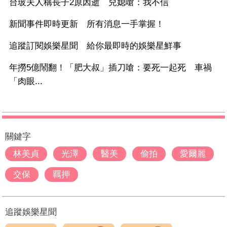
台玻夫人稱長子2原因逝 兒媳嗆：我不信
新聞事件即時更新 所有消息一手掌握！
追蹤訂閱娛樂星聞 給你最即時的娛樂星鮮事
年撈5億鬧翻！「肥大叔」插刀嗆：要死一起死 車禍
「肉眼...
關鍵字
林美貞
光澤
醫美
偷拍
愛爾麗
交保
羈押
追蹤娛樂星聞