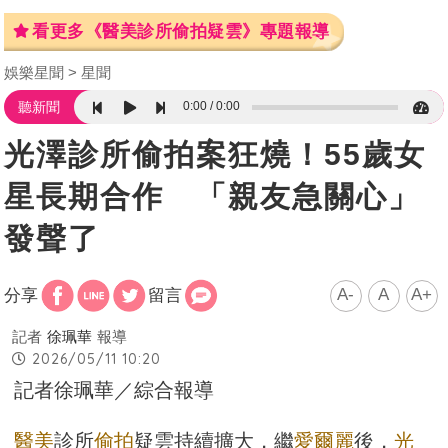
看更多《醫美診所偷拍疑雲》專題報導
娛樂星聞
星聞
0:00
0:00
聽新聞
光澤診所偷拍案狂燒！55歲女
星長期合作 「親友急關心」
發聲了
A-
A
A+
分享
留言
記者
徐珮華
報導
2026/05/11 10:20
記者徐珮華／綜合報導
醫美
診所
偷拍
疑雲持續擴大，繼
愛爾麗
後，
光