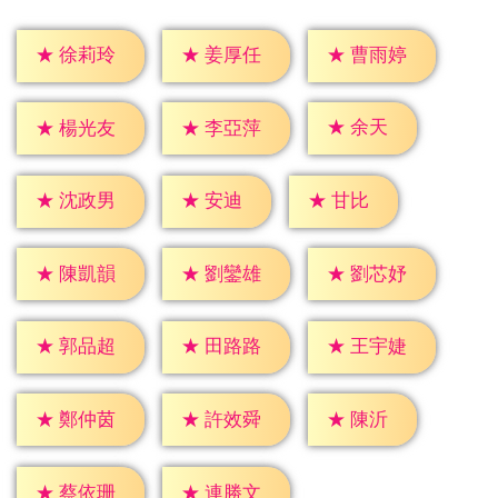
★
徐莉玲
★
姜厚任
★
曹雨婷
★
余天
★
楊光友
★
李亞萍
★
安迪
★
甘比
★
沈政男
★
陳凱韻
★
劉鑾雄
★
劉芯妤
★
郭品超
★
田路路
★
王宇婕
★
陳沂
★
鄭仲茵
★
許效舜
★
蔡依珊
★
連勝文