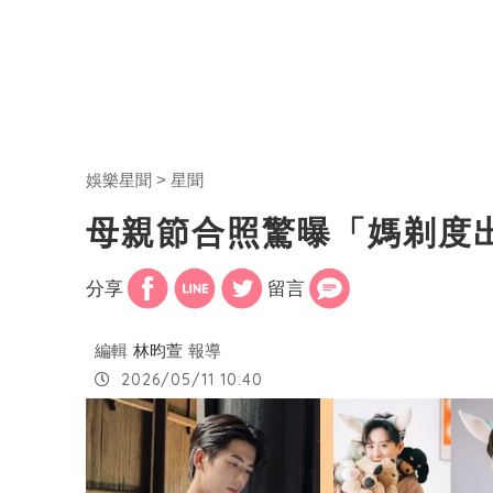
娛樂星聞
星聞
母親節合照驚曝「媽剃度
分享
留言
編輯
林昀萱
報導
2026/05/11 10:40