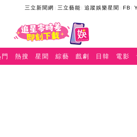
三立新聞網
三立藝能
追蹤娛樂星聞
FB
熱門
熱搜
星聞
綜藝
戲劇
日韓
電影