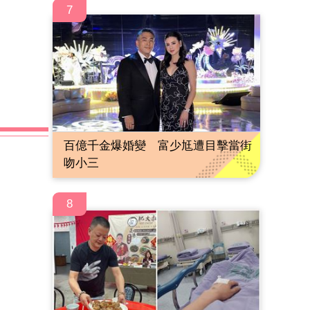
7
百億千金爆婚變 富少尪遭目擊當街
吻小三
8