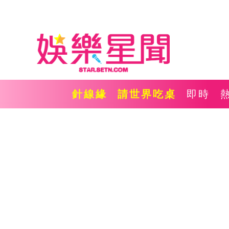
針線緣
請世界吃桌
即時