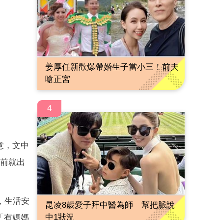
姜厚任新歡爆帶婚生子當小三！前夫
嗆正宮
4
意，文中
年前就出
，生活安
昆凌8歲愛子拜中醫為師 幫把脈說
中1狀況
「有媽媽