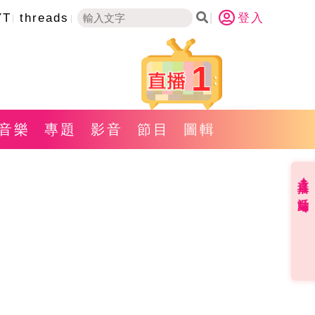
YT
threads
登入
1
音樂
專題
影音
節目
圖輯
直播✦活動