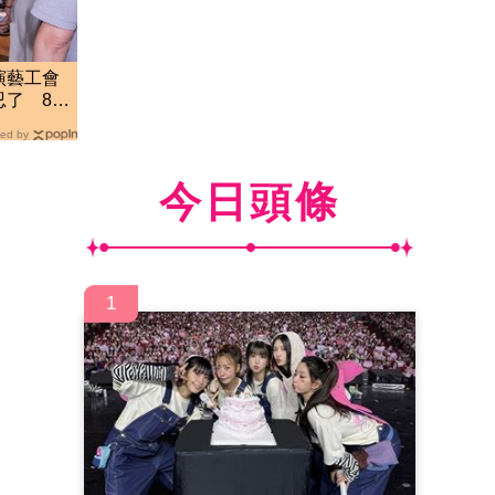
演藝工會
忍了 8字
ed by
今日頭條
1