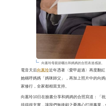
向蕙玲母親節曬出和媽媽的合照表達感謝。
電音天后
向蕙玲
近年憑著〈愛甲超過〉再度翻紅
她稱呼媽媽「媽咪師父」，再加上照片中的向媽
家修行，全家都相當支持。
向蕙玲10日在臉書分享和媽媽的合照寫道：「
排得很充實，讓我們無後顧之憂專心打拼事業，