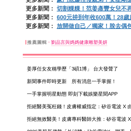
更多新聞：
切割粿粿！范姜彥豐女兒不
更多新聞：
600元拚到年收600萬！2
更多新聞：
放開做自己／獨家！脫去偶包
推薦圖輯
劉品言與媽媽健康雕塑美妍
姜厚任女友稱學歷「3碩1博」 台大發聲了
新聞事件即時更新 所有消息一手掌握！
一手掌握明星動態 即刻下載娛樂星聞APP
拒絕醫美冤枉錢！皮膚權威指定：矽谷電波 X 由內
拒絕無效醫美！皮膚專科醫師大推：矽谷電波 X 讓