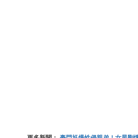
更多新聞：
豪門尪爆性侵親弟！女星剛懷