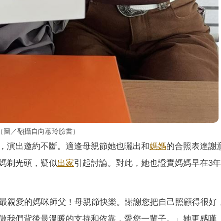
（圖／翻攝自向蕙玲臉書）
，演出邀約不斷。適逢母親節她也曬出和
媽媽
的合照表達謝
媽剃光頭，疑似
出家
引起討論。對此，她也證實媽媽早在3
祝最親愛的媽咪師父！母親節快樂。謝謝您把自己照顧得很好
做我們背後最溫暖的支持和依靠，愛您一輩子。」她更感嘆