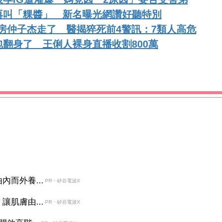
再叫「粿醬」 新名曝光網讚好聽特別
8歲房仲子杰走了 醫揭猝死前4警訊：7類人高危
翻身了 王俐人裸身直播收割800萬
而外養...
PR・矽谷電波X
肌膚由...
PR・矽谷電波X