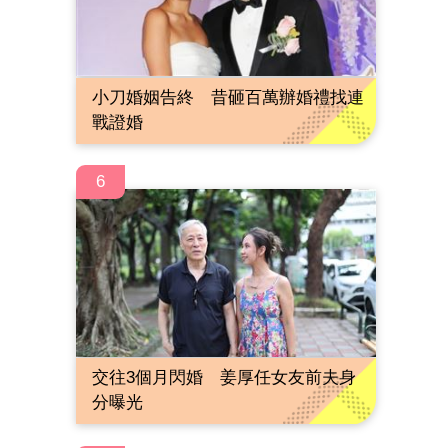
小刀婚姻告終 昔砸百萬辦婚禮找連
戰證婚
6
交往3個月閃婚 姜厚任女友前夫身
分曝光