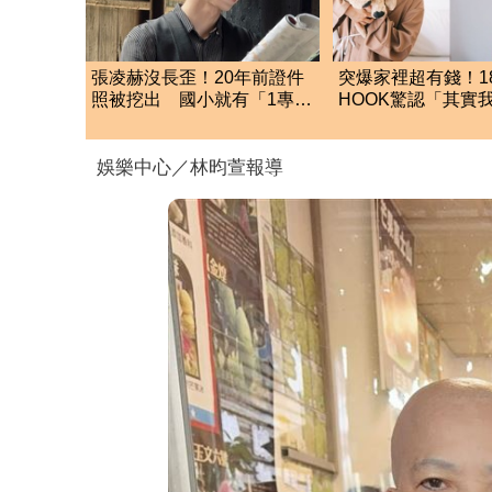
張凌赫沒長歪！20年前證件
突爆家裡超有錢！1
照被挖出 國小就有「1專業
HOOK驚認「其實
才能」震撼網
的」 結局神反轉
娛樂中心／林昀萱報導