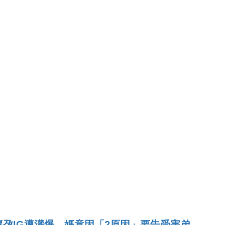
孕IG遭灌爆 媽竟因「2原因」要告受害弟