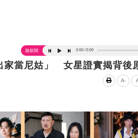
0:00
0:00
聽新聞
出家當尼姑」 女星證實揭背後
A-