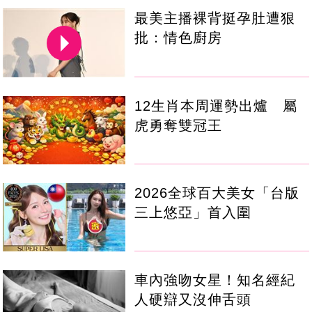
最美主播裸背挺孕肚遭狠
批：情色廚房
12生肖本周運勢出爐 屬
虎勇奪雙冠王
2026全球百大美女「台版
三上悠亞」首入圍
車內強吻女星！知名經紀
人硬辯又沒伸舌頭