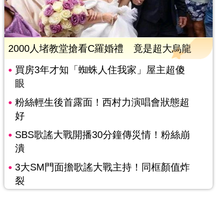
2000人堵教堂搶看C羅婚禮 竟是超大烏龍
買房3年才知「蜘蛛人住我家」屋主超傻
眼
粉絲輕生後首露面！西村力演唱會狀態超
好
SBS歌謠大戰開播30分鐘傳災情！粉絲崩
潰
3大SM門面擔歌謠大戰主持！同框顏值炸
裂