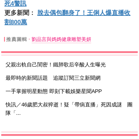
死4警訊
更多新聞：
脫去偶包翻身了！王俐人爆直播收
割800萬
推薦圖輯
劉品言與媽媽健康雕塑美妍
父親出軌自己閨密！鐵肺歌后辛酸人生曝光
最即時的新聞話題 追蹤訂閱三立新聞網
一手掌握明星動態 即刻下載娛樂星聞APP
快訊／46歲肥大叔猝逝！疑「帶病直播」死因成謎 團
隊「...