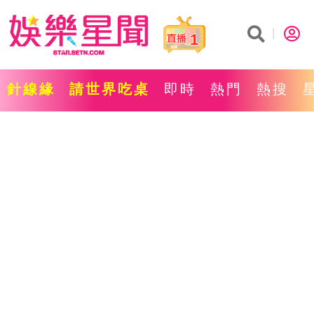
1
針線緣
請世界吃桌
即時
熱門
熱搜