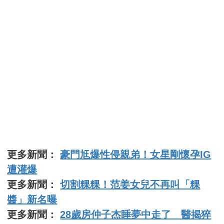
更多新聞：
豪門尪爆性侵親弟！女星剛懷孕IG
遭灌爆
更多新聞：
切割粿粿！范姜女兒不再叫「粿
醬」新名曝
更多新聞：
28歲房仲子杰睡夢中走了 醫揭猝