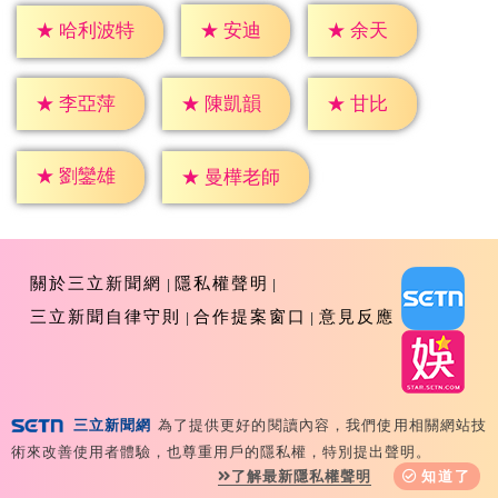
★
安迪
★
余天
★
哈利波特
★
甘比
★
李亞萍
★
陳凱韻
★
劉鑾雄
★
曼樺老師
關於三立新聞網
隱私權聲明
三立新聞自律守則
合作提案窗口
意見反應
三立新聞網
為了提供更好的閱讀內容，我們使用相關網站技
Copyright ©2026 Sanlih E-Television All Rights
術來改善使用者體驗，也尊重用戶的隱私權，特別提出聲明。
Reserved 版權所有 盜用必究 台北市內湖區舊宗路一段159
了解最新隱私權聲明
知道了
號 02-8792-8888