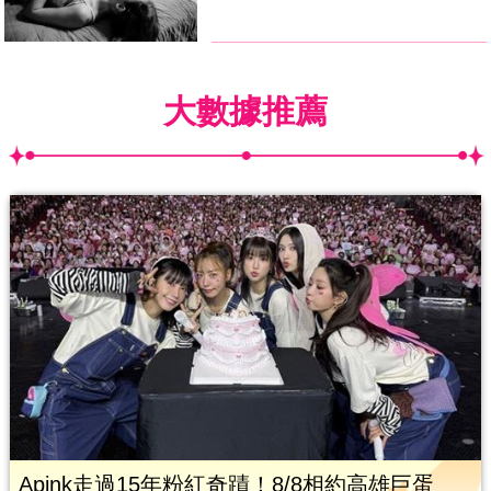
大數據推薦
Apink走過15年粉紅奇蹟！8/8相約高雄巨蛋