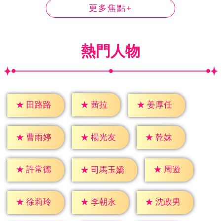
更多焦點+
熱門人物
★
茜拉
★
田路路
★
姜厚任
★
乾妹
★
曹雨婷
★
楊光友
★
周遊
★
許常德
★
司馬玉嬌
★
徐莉玲
★
李朝永
★
沈政男