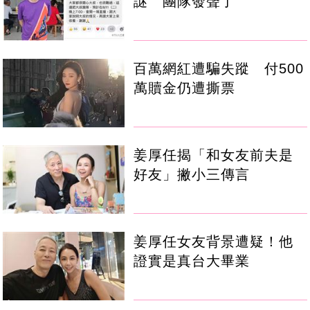
謎 團隊發聲了
百萬網紅遭騙失蹤 付500
萬贖金仍遭撕票
姜厚任揭「和女友前夫是
好友」撇小三傳言
姜厚任女友背景遭疑！他
證實是真台大畢業