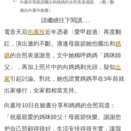
向蕙玲母親節曬出和媽媽的合照表達感謝。（圖／翻
攝自向蕙玲臉書）
請繼續往下閱讀….
電音天后
向蕙玲
近年憑著〈愛甲超過〉再度翻
紅，演出邀約不斷。適逢母親節她也曬出和
媽
媽
的合照表達謝意，文中她稱呼媽媽「媽咪師
父」，再加上照片中的向媽媽剃光頭，疑似
出
家
引起討論。對此，她也證實媽媽早在3年前就
出家修行，全家都相當支持。
向蕙玲10日在臉書分享和媽媽的合照寫道：
「祝最親愛的媽咪師父！母親節快樂。謝謝您
把自己照顧得很好，生活安排得很充實，讓我