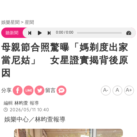
娛樂星聞
星聞
0:00
0:00
聽新聞
母親節合照驚曝「媽剃度出家
當尼姑」 女星證實揭背後原
因
A-
A
A+
分享
留言
編輯
林昀萱
報導
2026/05/11 10:40
娛樂中心／林昀萱報導