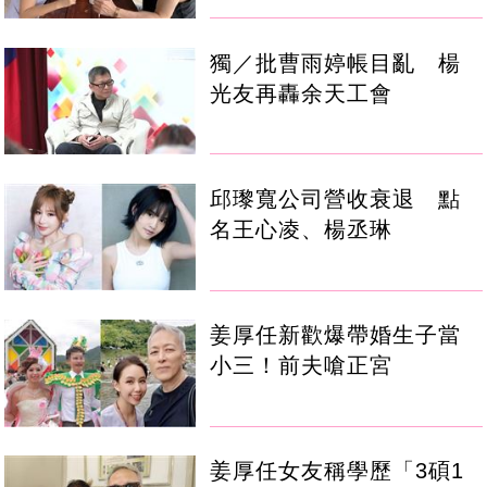
獨／批曹雨婷帳目亂 楊
光友再轟余天工會
邱瓈寬公司營收衰退 點
名王心凌、楊丞琳
姜厚任新歡爆帶婚生子當
小三！前夫嗆正宮
姜厚任女友稱學歷「3碩1