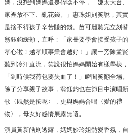
媽，沒想到媽媽還是碎唸不停，「嫌太大台、
家裡放不下、亂花錢。」惠珠姐則笑說，其實
是捨不得孩子辛苦賺的錢。苗可麗聽完立刻替
翁鈺鈞緩頰，直呼：「家長要學會接受孩子的
孝心啦！越孝順事業會越好！」讓一旁陳孟賢
聽到冷汗直流，笑說很怕媽媽開始有樣學樣，
「到時候我荷包要失血了！」瞬間笑翻全場。
除了分享親子故事，翁鈺鈞也在節目中演唱新
歌〈既然是按呢〉，更與媽媽合唱〈愛的禮
物〉，母女好感情展露無遺。
演員黃新皓則透露，媽媽妙玲姐熱愛香氛，自