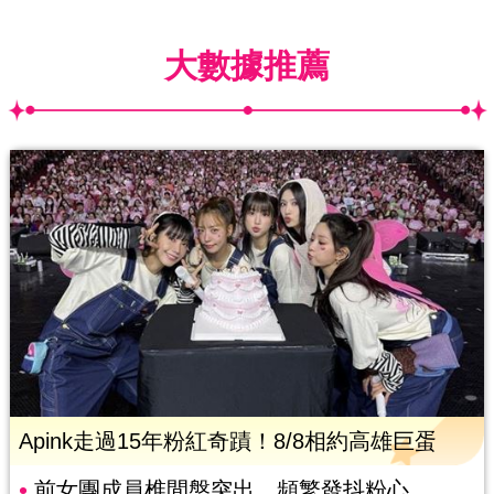
大數據推薦
Apink走過15年粉紅奇蹟！8/8相約高雄巨蛋
前女團成員椎間盤突出 頻繁發抖粉心