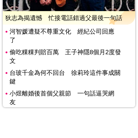
狄志為揭遺憾 忙接電話錯過父最後一句話
河智媛遭疑不尊重文化 經紀公司回應
了
偷吃粿粿判賠百萬 王子神隱8個月2度發
文
台玻千金為何不回台 徐莉玲這件事成關
鍵
小煜離婚後首個父親節 一句話逼哭網
友