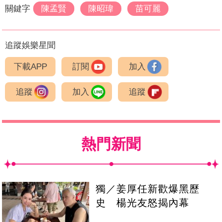
關鍵字
陳孟賢
陳昭瑋
苗可麗
追蹤娛樂星聞
下載APP
訂閱
加入
追蹤
加入
追蹤
熱門新聞
獨／姜厚任新歡爆黑歷
史 楊光友怒揭內幕