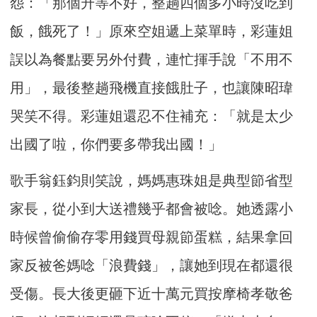
怨：「那個升等不好，整趟四個多小時沒吃到
飯，餓死了！」原來空姐遞上菜單時，彩蓮姐
誤以為餐點要另外付費，連忙揮手說「不用不
用」，最後整趟飛機直接餓肚子，也讓陳昭瑋
哭笑不得。彩蓮姐還忍不住補充：「就是太少
出國了啦，你們要多帶我出國！」
歌手翁鈺鈞則笑說，媽媽惠珠姐是典型節省型
家長，從小到大送禮幾乎都會被唸。她透露小
時候曾偷偷存零用錢買母親節蛋糕，結果拿回
家反被爸媽唸「浪費錢」，讓她到現在都還很
受傷。長大後更砸下近十萬元買按摩椅孝敬爸