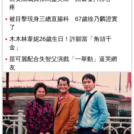
疼
被目擊現身三總直腸科 67歲徐乃麟證實
了
木木林葦妮26歲生日！許願當「角頭千
金」
苗可麗配合失智父演戲「一舉動」逼哭網
友