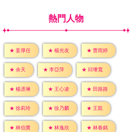
熱門人物
★
姜厚任
★
楊光友
★
曹雨婷
★
余天
★
李亞萍
★
邱瓈寬
★
楊丞琳
★
王心凌
★
田路路
★
王凱
★
徐莉玲
★
徐乃麟
★
林伯實
★
林逸欣
★
林春銘