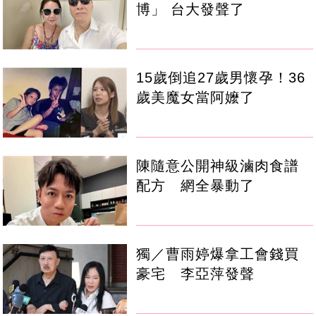
博」 台大發聲了
15歲倒追27歲男懷孕！36
歲美魔女當阿嬤了
陳隨意公開神級滷肉食譜
配方 網全暴動了
獨／曹雨婷爆拿工會錢買
豪宅 李亞萍發聲