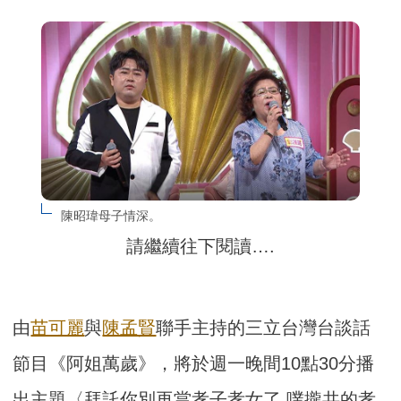
陳昭瑋母子情深。
請繼續往下閱讀….
由
苗可麗
與
陳孟賢
聯手主持的三立台灣台談話
節目《阿姐萬歲》，將於週一晚間10點30分播
出主題〈拜託你別再當孝子孝女了 噗攏共的孝