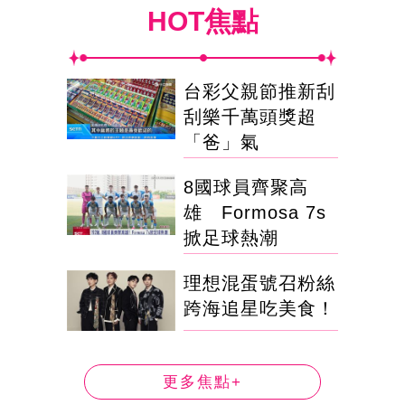
HOT焦點
台彩父親節推新刮
刮樂千萬頭獎超
「爸」氣
8國球員齊聚高
雄 Formosa 7s
掀足球熱潮
理想混蛋號召粉絲
跨海追星吃美食！
更多焦點+