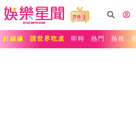
1
針線緣
請世界吃桌
即時
熱門
熱搜