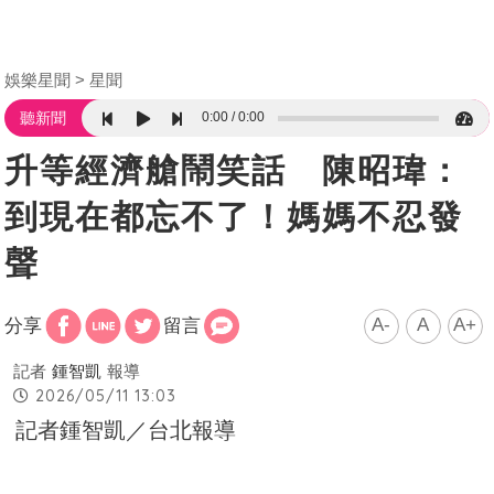
娛樂星聞
星聞
0:00
0:00
聽新聞
升等經濟艙鬧笑話 陳昭瑋：
到現在都忘不了！媽媽不忍發
聲
A-
A
A+
分享
留言
記者
鍾智凱
報導
2026/05/11 13:03
記者鍾智凱／台北報導