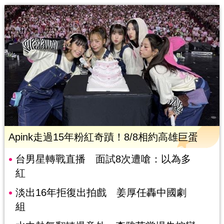
Apink走過15年粉紅奇蹟！8/8相約高雄巨蛋
台男星轉戰直播 面試8次遭嗆：以為多
紅
淡出16年拒復出拍戲 姜厚任轟中國劇
組