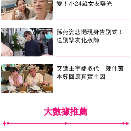
愛！小24歲女友曝光
孫燕姿悲慟現身告別式！
送別摯友化妝師
突遭王宇婕取代 鄭仲茵
本尊回應真實主因
大數據推薦