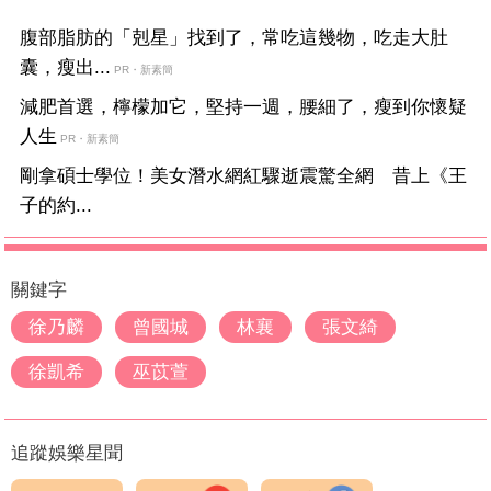
腹部脂肪的「剋星」找到了，常吃這幾物，吃走大肚
囊，瘦出...
PR・新素簡
減肥首選，檸檬加它，堅持一週，腰細了，瘦到你懷疑
人生
PR・新素簡
剛拿碩士學位！美女潛水網紅驟逝震驚全網 昔上《王
子的約...
關鍵字
徐乃麟
曾國城
林襄
張文綺
徐凱希
巫苡萱
追蹤娛樂星聞