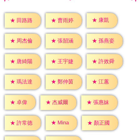
★
康凱
★
田路路
★
曹雨婷
★
周杰倫
★
張韶涵
★
孫燕姿
★
唐綺陽
★
王宇婕
★
許效舜
★
江蕙
★
瑪法達
★
鄭仲茵
★
卓偉
★
杰威爾
★
張惠妹
★
Mina
★
許常德
★
顏正國