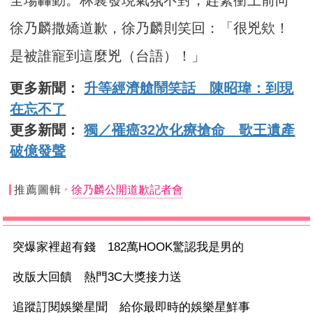
全場轟動。林襄發現氣氛不對，趕緊衝上前向
徐乃麟撒嬌道歉，徐乃麟則笑回：「很兇欸！
是被誰寵到這麼兇（台語）！」
更多新聞：
升等經濟艙鬧笑話 陳昭瑋：到現
在忘不了
更多新聞：
獨／罹癌32次化療搶命 歌王遺產
破億發聲
推薦圖輯
徐乃麟公開道歉記者會
突爆家裡超有錢 182萬HOOK驚認我是男的
改版大回饋 熱門3C大獎接力送
追蹤訂閱娛樂星聞 給你最即時的娛樂星鮮事