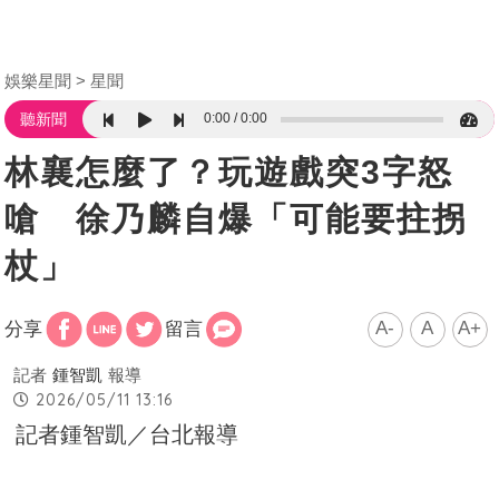
娛樂星聞
星聞
0:00
0:00
聽新聞
林襄怎麼了？玩遊戲突3字怒
嗆 徐乃麟自爆「可能要拄拐
杖」
A-
A
A+
分享
留言
記者
鍾智凱
報導
2026/05/11 13:16
記者鍾智凱／台北報導