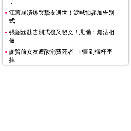
了
江蕙崩潰爆哭摯友逝世！淚喊怕參加告別
式
張韶涵赴告別式後又發文！悲慟：無法相
信
謝賢前女友遭酸消費死者 P圖到欄杆歪
掉