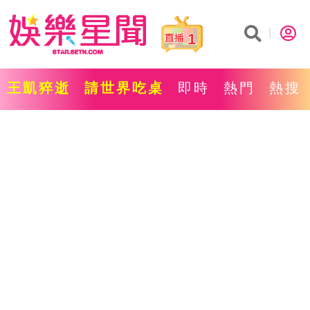
1
王凱猝逝
請世界吃桌
即時
熱門
熱搜