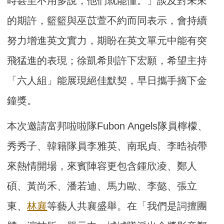
時甚至不用多說，他們就能懂。」談及對未來
的期許，籃籃與巫苡萱不約而同表示，會持續
努力增進英文實力，期盼在英文單元中能有突
飛猛進的表現；徐凱希則許下宏願，希望主持
「六人組」能展現絕佳默契，早日攜手摘下金
鐘獎。
本次邀請富邦啦啦隊Fubon Angels隊員檸檬、
秀秀子、韓籍隊員李雅英、南珉貞、李晧禎帶
來熱情開場，來賓陣容更包含鍾欣凌、鄭人
碩、黃尚禾、潘若迪、馬力歐、李懿、張立
東、
林襄
等藝人共襄盛舉。在「我們是詞擅團