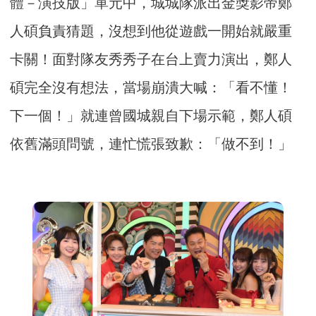
體－演技版」單元中，城城隊派出金獎影帝鄭
人碩負責猜題，沒想到他從遊戲一開始就嚴重
卡關！面對隊友秀秀子在台上賣力演出，鄭人
碩完全沒有想法，當場崩潰大喊：「看不懂！
下一個！」就連曾國城親自下場示範，鄭人碩
依舊滿頭問號，連忙慌張致歉：「做不到！」