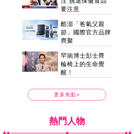
注 挑選保健食品
要注意
酷澎「爸氣父親
節」國際官方品牌
齊聚
罕病博士彭士齊
輪椅上的生命覺
醒！
更多焦點+
熱門人物