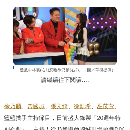
遊戲中林襄(右1)怒嗆徐乃麟(右2)。（圖／華視提供）
請繼續往下閱讀….
徐乃麟
、
曾國城
、
張文綺
、
徐凱希
、
巫苡萱
、
籃籃攜手主持節目，日前盛大錄製「20週年特
別企劃」，主持人徐乃麟與曾國城現場挑戰DIY