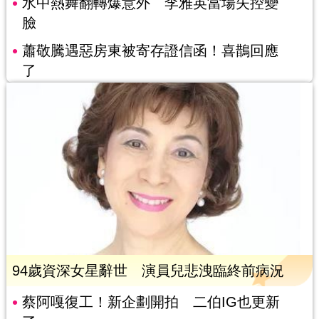
水中熱舞翻轉爆意外 李雅英當場失控變
臉
蕭敬騰遇惡房東被寄存證信函！喜鵲回應
了
94歲資深女星辭世 演員兒悲洩臨終前病況
蔡阿嘎復工！新企劃開拍 二伯IG也更新