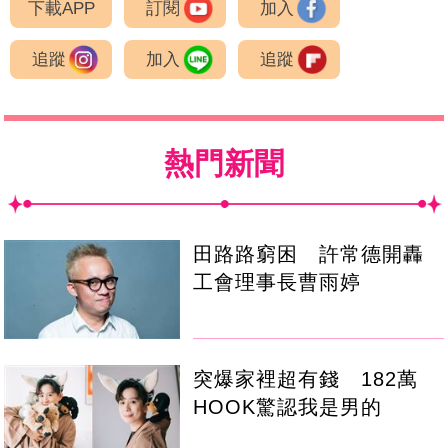
下載APP
訂閱
加入
追蹤
加入
追蹤
熱門新聞
田路路窮困 許常德開轟
工會理事長曹雨婷
突爆家裡超有錢 182萬
HOOK驚認我是男的