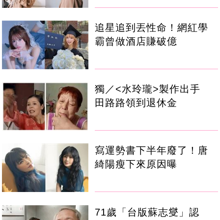
追星追到丟性命！網紅學
霸曾做酒店賺破億
獨／<水玲瓏>製作出手
田路路領到退休金
寫運勢書下半年廢了！唐
綺陽瘦下來原因曝
71歲「台版蘇志燮」認