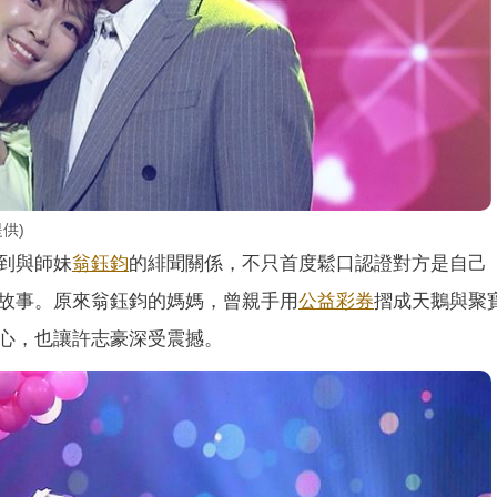
供)
到與師妹
翁鈺鈞
的緋聞關係，不只首度鬆口認證對方是自己
故事。原來翁鈺鈞的媽媽，曾親手用
公益彩券
摺成天鵝與聚
心，也讓許志豪深受震撼。