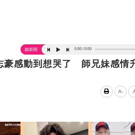
0:00
0:00
聽新聞
志豪感動到想哭了 師兄妹感情
A-