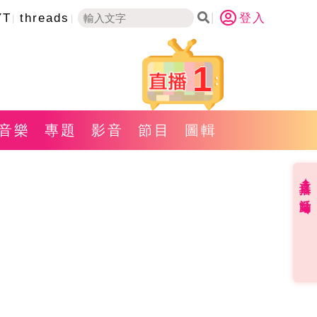
YT
threads
登入
1
音樂
專題
影音
節目
圖輯
直播✦活動