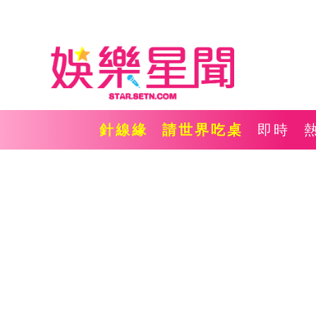
針線緣
請世界吃桌
即時