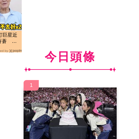
打巨星近
蒼蒼 本
好
ed by
今日頭條
1