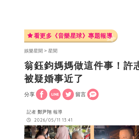
看更多《音樂星球》專題報導
娛樂星聞
星聞
翁鈺鈞媽媽做這件事！許
被疑婚事近了
分享
留言
記者
鄭尹翔
報導
2026/05/11 13:41