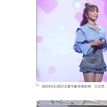
翁鈺鈞(左)跟許志豪年齡差被虧稱「父女戀」