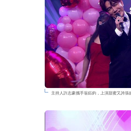
主持人許志豪攜手翁鈺鈞，上演甜蜜又誇張