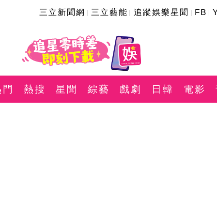
三立新聞網
三立藝能
追蹤娛樂星聞
FB
熱門
熱搜
星聞
綜藝
戲劇
日韓
電影