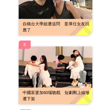
自稱台大學姐遭追問 姜厚任女友回
應了
6
中國富婆加60場吻戲 短劇剛上線慘
遭下架