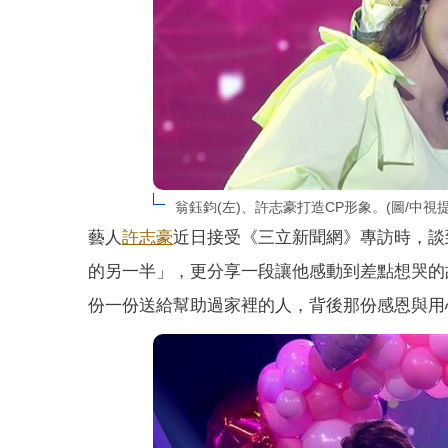
翁鈺鈞(左)、許志豪打造CP形象。(圖/中視提
藝人
許志豪
近日接受《三立新聞網》專訪時，談
的另一半」，更分享一段讓他感動到差點想哭的
份一份送給幫助過家裡的人，背後那份感恩與用