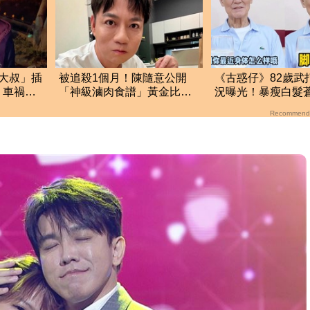
大叔」插
被追殺1個月！陳隨意公開
《古惑仔》82歲武
 車禍
「神級滷肉食譜」黃金比例
況曝光！暴瘦白髮
網
配方 網全暴動了
人認了：狀況不太
Recommend