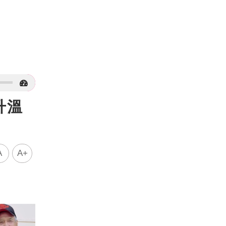
升溫
A
A+