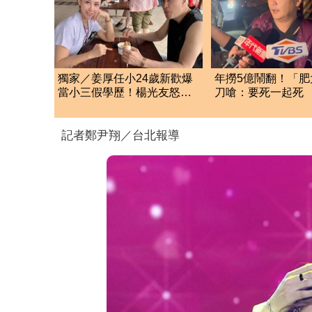
獨家／姜厚任小24歲新歡爆
年撈5億鬧翻！「肥
當小三假學歷！楊光友怒揭
刀嗆：要死一起死
真實內幕：我祝福
「肉眼酒測」惹怒
記者鄭尹翔／台北報導