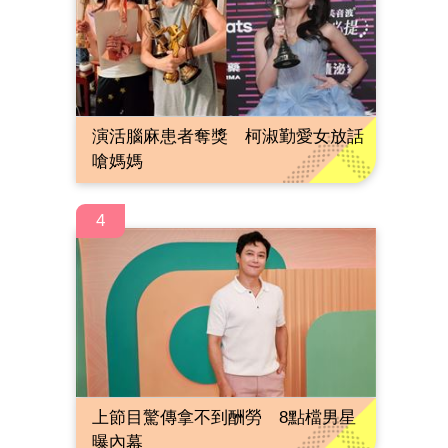
演活腦麻患者奪獎 柯淑勤愛女放話
嗆媽媽
4
上節目驚傳拿不到酬勞 8點檔男星
曝內幕