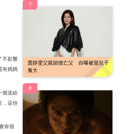
7
了不影響
賈靜雯父親節憶亡父 自曝被當兒子
還有媽媽
養大
8
一個送給
言，這份
實有很