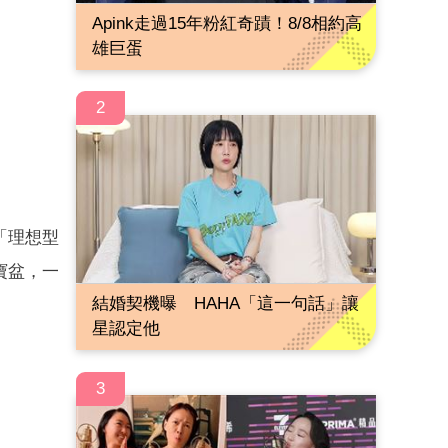
Apink走過15年粉紅奇蹟！8/8相約高
雄巨蛋
2
「理想型
寶盆，一
結婚契機曝 HAHA「這一句話」讓
星認定他
3