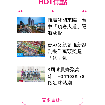
HOT焦點
商場戰國來臨 台
中「頂奢大道」逐
漸成形
台彩父親節推新刮
刮樂千萬頭獎超
「爸」氣
8國球員齊聚高
雄 Formosa 7s
掀足球熱潮
更多焦點+