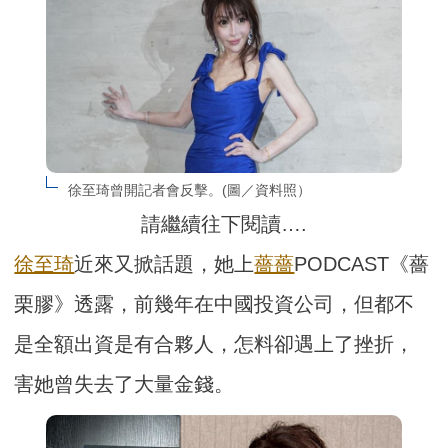
徐至琦曾開記者會反擊。(圖／資料照）
請繼續往下閱讀….
徐至琦
近來又掀話題，她上
薔薔
PODCAST《薔
栗膠》透露，前幾年在中國投資公司，但都不
是全額出資是有合夥人，怎料卻遇上了挫折，
害她曾失去了大量金錢。