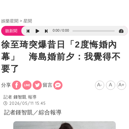
娛樂星聞
星聞
0:00
0:00
聽新聞
徐至琦突爆昔日「2度悔婚內
幕」 海島婚前夕：我覺得不
要了
A-
A
A+
分享
留言
記者
鍾智凱
報導
2026/05/11 15:45
記者鍾智凱／綜合報導