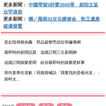
更多新聞：
中國帶貨5秒賣3500單 郝劭文返
台罕淚崩
更多新聞：
獨／罹癌32次化療搶命 歌王遺產
破億發聲
昔赴陸尋根挨轟 郭品超變禿頭近照嚇壞網
最即時的新聞話題 追蹤訂閱三立新聞網
追蹤訂閱娛樂星聞 給你最即時的娛樂星鮮事
突向姜厚任道歉！田路路喊話「我要找的是楊光友」：
當時太...