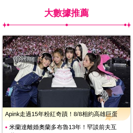
大數據推薦
Apink走過15年粉紅奇蹟！8/8相約高雄巨蛋
米蘭達離婚奧蘭多布魯13年！罕談前夫互