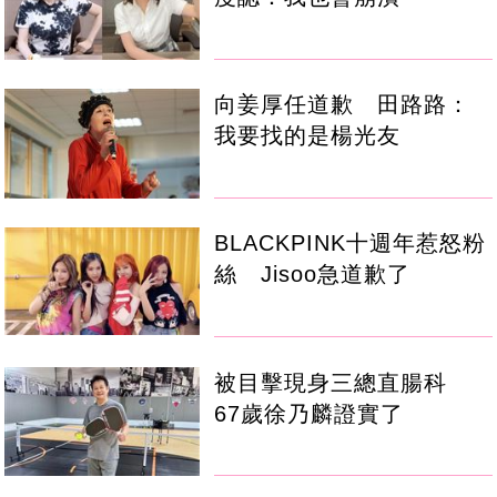
向姜厚任道歉 田路路：
我要找的是楊光友
BLACKPINK十週年惹怒粉
絲 Jisoo急道歉了
被目擊現身三總直腸科
67歲徐乃麟證實了