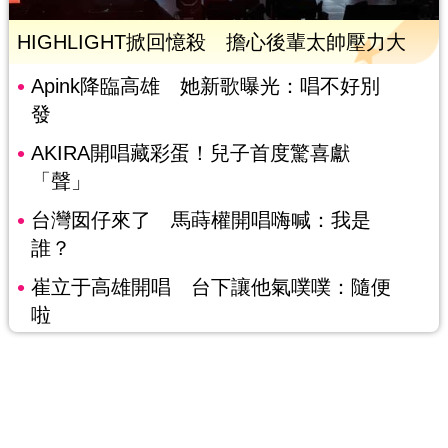
HIGHLIGHT掀回憶殺 擔心後輩太帥壓力大
Apink降臨高雄 她新歌曝光：唱不好別
發
AKIRA開唱藏彩蛋！兒子首度驚喜獻
「聲」
台灣囡仔來了 馬蒔權開唱嗨喊：我是
誰？
崔立于高雄開唱 台下讓他氣噗噗：隨便
啦