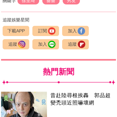
關鍵字
徐至琦
薔薔
男友
追蹤娛樂星聞
下載APP
訂閱
加入
追蹤
加入
追蹤
熱門新聞
昔赴陸尋根挨轟 郭品超
變禿頭近照嚇壞網