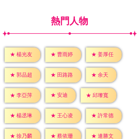
熱門人物
★
楊光友
★
曹雨婷
★
姜厚任
★
余天
★
郭品超
★
田路路
★
安迪
★
李亞萍
★
邱瓈寬
★
楊丞琳
★
王心凌
★
許常德
★
徐乃麟
★
蔡依珊
★
連勝文