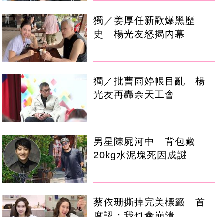
獨／姜厚任新歡爆黑歷
史 楊光友怒揭內幕
獨／批曹雨婷帳目亂 楊
光友再轟余天工會
男星陳屍河中 背包藏
20kg水泥塊死因成謎
蔡依珊撕掉完美標籤 首
度認：我也會崩潰