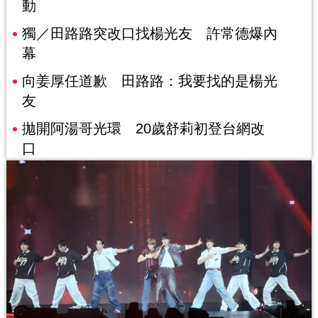
動
獨／田路路突改口找楊光友 許常德爆內
幕
向姜厚任道歉 田路路：我要找的是楊光
友
拋開阿湯哥光環 20歲舒莉初登台網改
口