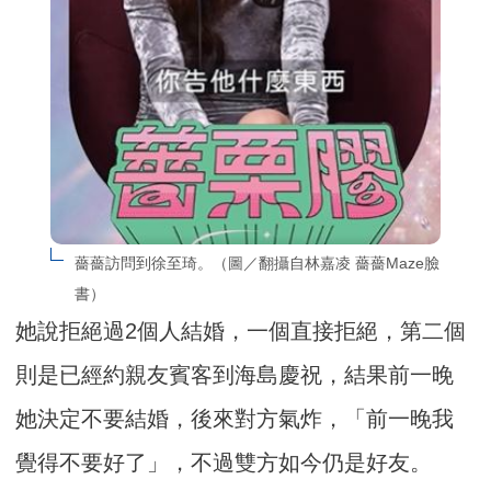
薔薔訪問到徐至琦。（圖／翻攝自林嘉凌 薔薔Maze臉
書）
她說拒絕過2個人結婚，一個直接拒絕，第二個
則是已經約親友賓客到海島慶祝，結果前一晚
她決定不要結婚，後來對方氣炸，「前一晚我
覺得不要好了」，不過雙方如今仍是好友。