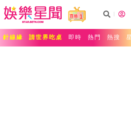
1
針線緣
請世界吃桌
即時
熱門
熱搜