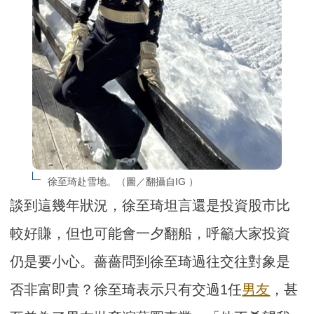
徐至琦赴雪地。（圖／翻攝自IG ）
談到這幾年狀況，徐至琦坦言還是投資股市比
較好賺，但也可能會一夕翻船，呼籲大家投資
仍是要小心。薔薔問到徐至琦過往交往對象是
否非富即貴？徐至琦表示只有交過1任
男友
，甚