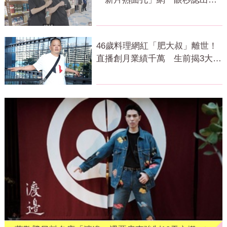
被挖走了
46歲料理網紅「肥大叔」離世！
直播創月業績千萬 生前揭3大成
功心法