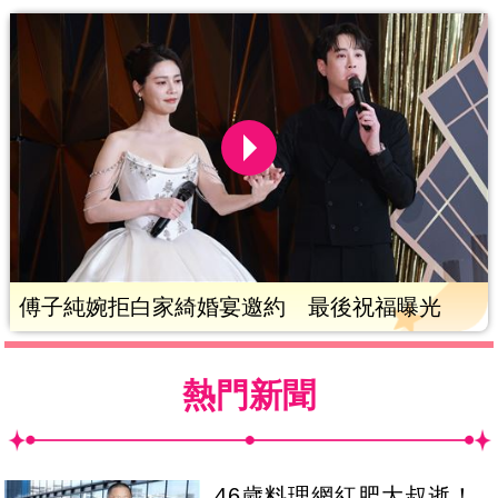
傅子純婉拒白家綺婚宴邀約 最後祝福曝光
熱門新聞
46歲料理網紅肥大叔逝！