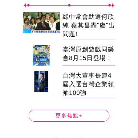
綠中常會助選何欣
純 蔡其昌轟"盧"出
問題!
臺灣原創遊戲同樂
會8月15日登場！
台灣大董事長連4
屆入選台灣企業領
袖100強
更多焦點+