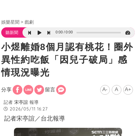
娛樂星聞
戲劇
0:00
0:00
聽新聞
小煜離婚8個月認有桃花！圈外
異性約吃飯「因兒子破局」感
情現況曝光
A-
A
A+
分享
留言
記者
宋亭誼
報導
2026/05/11 16:27
記者宋亭誼／台北報導