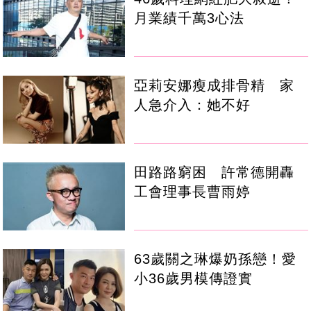
月業績千萬3心法
亞莉安娜瘦成排骨精 家
人急介入：她不好
田路路窮困 許常德開轟
工會理事長曹雨婷
63歲關之琳爆奶孫戀！愛
小36歲男模傳證實