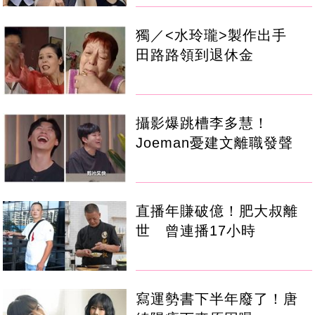
獨／<水玲瓏>製作出手
田路路領到退休金
攝影爆跳槽李多慧！
Joeman憂建文離職發聲
直播年賺破億！肥大叔離
世 曾連播17小時
寫運勢書下半年廢了！唐