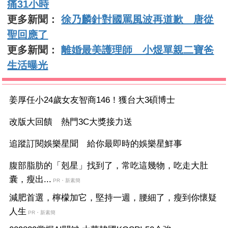
痛31小時
更多新聞：
徐乃麟針對國罵風波再道歉 唐從
聖回應了
更多新聞：
離婚最美護理師 小煜單親二寶爸
生活曝光
姜厚任小24歲女友智商146！獲台大3碩博士
改版大回饋 熱門3C大獎接力送
追蹤訂閱娛樂星聞 給你最即時的娛樂星鮮事
腹部脂肪的「剋星」找到了，常吃這幾物，吃走大肚
囊，瘦出...
PR・新素簡
減肥首選，檸檬加它，堅持一週，腰細了，瘦到你懷疑
人生
PR・新素簡