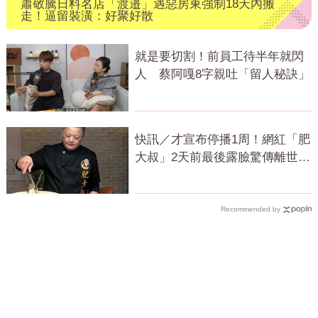
蕭敬騰日料名店「渡邉」遇惡房東強制18天內搬
走！逼留裝潢：好聚好散
就是要切割！前員工待半年就閃
人 蔡阿嘎8字親吐「留人秘訣」
快訊／才宣布停播1周！網紅「肥
大叔」2天前最後露臉驚傳離世
粉專證實
Recommended by