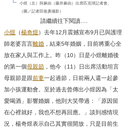
小煜（左）與麻由（藤井麻由）出席匹克球記者會。
（圖／記者田俊彥攝影）
請繼續往下閱讀….
小煜
（
楊奇煜
）去年12月震撼宣布9月已與護理
師老婆言言
離婚
，結束5年婚姻，目前將重心全
放在家人與工作上。昨（10）日是小煜離婚後
的第一個
母親節
，他今（11）日出席活動坦言
母親節是跟
前妻
一起過節，日前兩人還一起參
加小孩運動會。至於過去曾傳出小煜因為「太
愛喝酒」影響婚姻，他則大笑帶過：「原因留
在心裡就好，我也不想再回應。」談到感情現
況，楊奇煜表示自己其實很開放，只是目前生