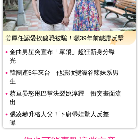
姜厚任認愛挨酸恐被騙！曬39年前鐵證反擊
金曲男星突宣布「單飛」超狂新身分曝
光
韓團連5年來台 他濃妝變澀谷辣妹系男
生
蔡亘晏怒甩巴掌決裂姚淳耀 衝突畫面流
出
張凌赫升格人父！下廚帶娃驚人反差
曝