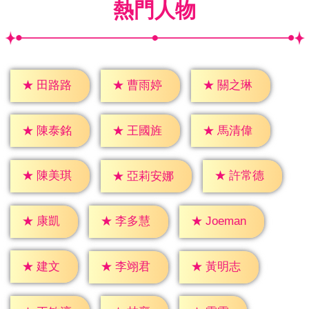
熱門人物
★
田路路
★
曹雨婷
★
關之琳
★
陳泰銘
★
王國旌
★
馬清偉
★
陳美琪
★
許常德
★
亞莉安娜
★
康凱
★
李多慧
★
Joeman
★
建文
★
李翊君
★
黃明志