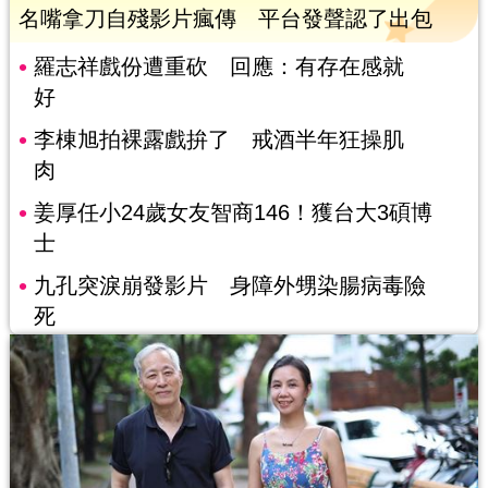
名嘴拿刀自殘影片瘋傳 平台發聲認了出包
羅志祥戲份遭重砍 回應：有存在感就
好
李棟旭拍裸露戲拚了 戒酒半年狂操肌
肉
姜厚任小24歲女友智商146！獲台大3碩博
士
九孔突淚崩發影片 身障外甥染腸病毒險
死