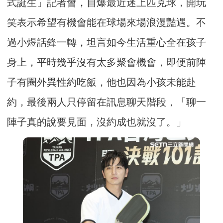
式誕生」記者會，自爆最近迷上匹克球，開玩
笑表示希望有機會能在球場來場浪漫豔遇。不
過小煜話鋒一轉，坦言如今生活重心全在孩子
身上，平時幾乎沒有太多聚會機會，即便前陣
子有圈外異性約吃飯，他也因為小孩未能赴
約，最後兩人只停留在訊息聊天階段，「聊一
陣子真的說要見面，沒約成也就沒了。」