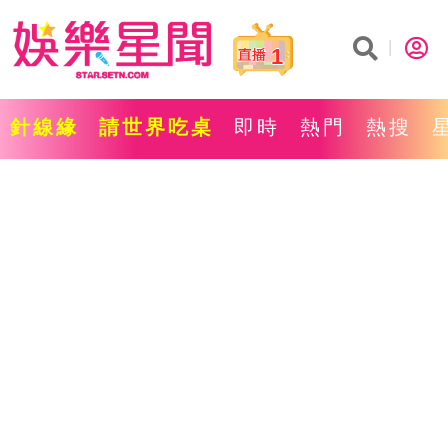
1
針線緣
請世界吃桌
即時
熱門
熱搜