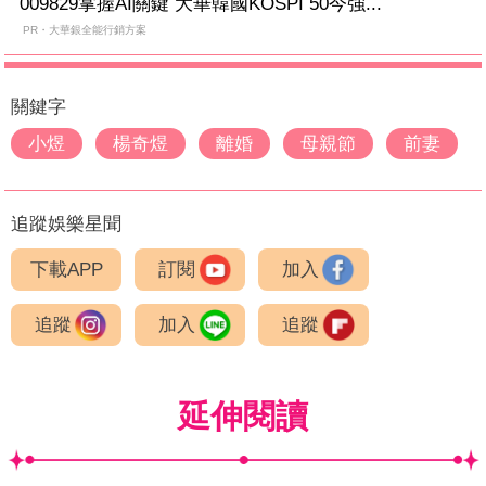
009829掌握AI關鍵 大華韓國KOSPI 50今強...
PR・大華銀全能行銷方案
關鍵字
小煜
楊奇煜
離婚
母親節
前妻
追蹤娛樂星聞
下載APP
訂閱
加入
追蹤
加入
追蹤
延伸閱讀