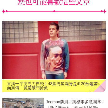
您也可能喜歡這些文章
直播一半突亮刀自殘！48歲男星滿身是血30分鐘畫
面瘋傳 警急破門搶救
Joeman前員工跳槽李多慧團隊！
「新片熟面孔」網一眼秒認出：