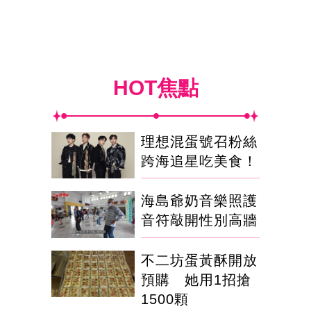
HOT焦點
理想混蛋號召粉絲
跨海追星吃美食！
海島爺奶音樂照護
音符敲開性別高牆
不二坊蛋黃酥開放
預購 她用1招搶
1500顆