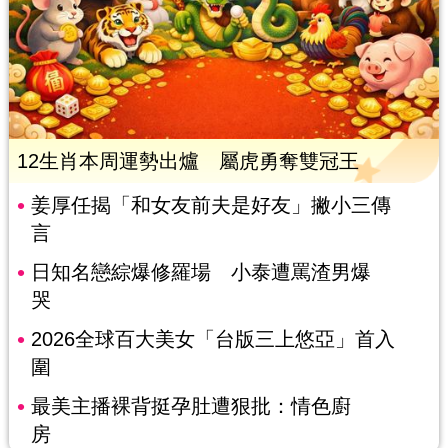
12生肖本周運勢出爐 屬虎勇奪雙冠王
姜厚任揭「和女友前夫是好友」撇小三傳
言
日知名戀綜爆修羅場 小泰遭罵渣男爆
哭
2026全球百大美女「台版三上悠亞」首入
圍
最美主播裸背挺孕肚遭狠批：情色廚
房