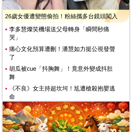
26歲女優遭變態偷拍！粉絲攜多台鏡頭闖入
李多慧燦笑機場送父母轉身「瞬間秒痛
哭」
痛心文化預算遭刪！潘慧如力挺公視發聲
了
胡瓜被cue「抖胸舞」！竟意外變成抖肚
舞
《不良》女主持超坎坷！尪遭槍殺抱嬰逃
命