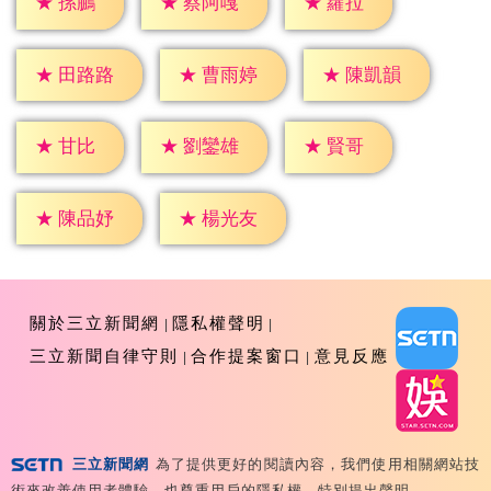
★
孫鵬
★
蘿拉
★
蔡阿嘎
★
田路路
★
曹雨婷
★
陳凱韻
★
甘比
★
賢哥
★
劉鑾雄
★
陳品妤
★
楊光友
關於三立新聞網
隱私權聲明
三立新聞自律守則
合作提案窗口
意見反應
三立新聞網
為了提供更好的閱讀內容，我們使用相關網站技
Copyright ©2026 Sanlih E-Television All Rights
術來改善使用者體驗，也尊重用戶的隱私權，特別提出聲明。