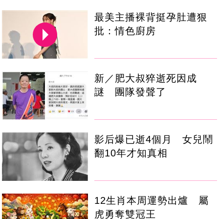
最美主播裸背挺孕肚遭狠
批：情色廚房
新／肥大叔猝逝死因成
謎 團隊發聲了
影后爆已逝4個月 女兒鬧
翻10年才知真相
12生肖本周運勢出爐 屬
虎勇奪雙冠王