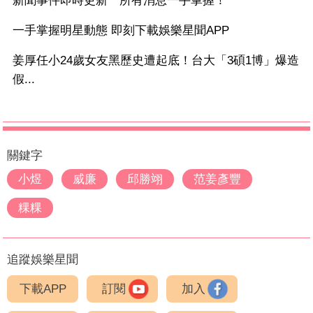
新聞事件即時更新 所有消息一手掌握！
一手掌握明星動態 即刻下載娛樂星聞APP
姜厚任小24歲女友黑歷史遭起底！台大「3碩1博」爆造
假...
關鍵字
小煜
威廉
邱勝翊
范姜彥豐
粿粿
追蹤娛樂星聞
下載APP
訂閱
加入