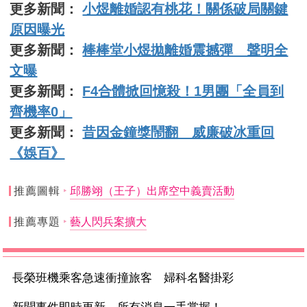
更多新聞：
小煜離婚認有桃花！關係破局關鍵
原因曝光
更多新聞：
棒棒堂小煜拋離婚震撼彈 聲明全
文曝
更多新聞：
F4合體掀回憶殺！1男團「全員到
齊機率0」
更多新聞：
昔因金鐘獎鬧翻 威廉破冰重回
《娛百》
推薦圖輯
邱勝翊（王子）出席空中義賣活動
推薦專題
藝人閃兵案擴大
長榮班機乘客急速衝撞旅客 婦科名醫掛彩