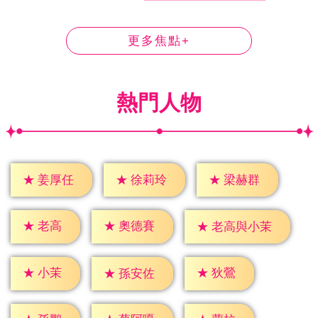
更多焦點+
熱門人物
★
姜厚任
★
徐莉玲
★
梁赫群
★
老高
★
奧德賽
★
老高與小茉
★
小茉
★
狄鶯
★
孫安佐