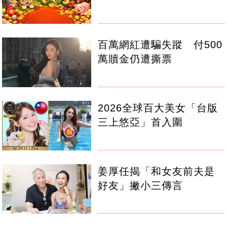
百萬網紅遭騙失蹤 付500
萬贖金仍遭撕票
2026全球百大美女「台版
三上悠亞」首入圍
姜厚任揭「和女友前夫是
好友」撇小三傳言