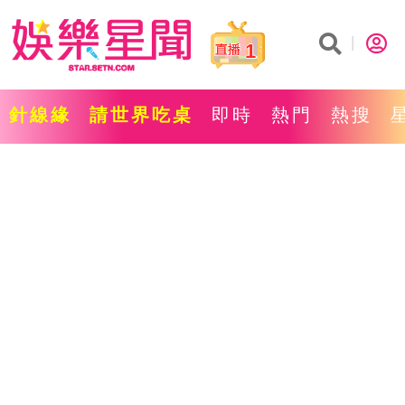
1
針線緣
請世界吃桌
即時
熱門
熱搜