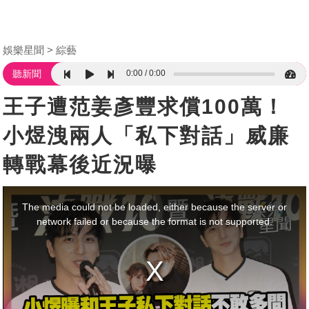
娛樂星聞
綜藝
0:00
0:00
聽新聞
王子遭范姜彥豐求償100萬！
小煜洩兩人「私下對話」威廉
轉戰幕後近況曝
This
is
a
The media could not be loaded, either because the server or
modal
window.
network failed or because the format is not supported.