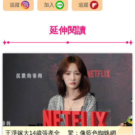
追蹤
加入
追蹤
延伸閱讀
王淨嫁大14歲張孝全 驚：像藍色蜘蛛網