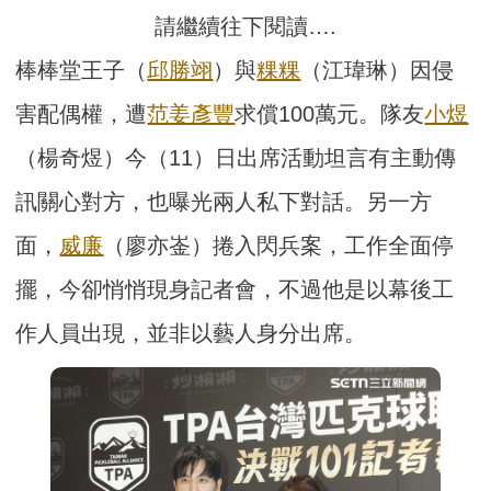
請繼續往下閱讀….
棒棒堂王子（
邱勝翊
）與
粿粿
（江瑋琳）因侵
害配偶權，遭
范姜彥豐
求償100萬元。隊友
小煜
（楊奇煜）今（11）日出席活動坦言有主動傳
訊關心對方，也曝光兩人私下對話。另一方
面，
威廉
（廖亦崟）捲入閃兵案，工作全面停
擺，今卻悄悄現身記者會，不過他是以幕後工
作人員出現，並非以藝人身分出席。