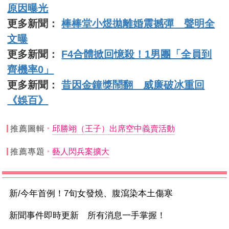
原因曝光
更多新聞：
棒棒堂小煜拋離婚震撼彈 聲明全
文曝
更多新聞：
F4合體掀回憶殺！1男團「全員到
齊機率0」
更多新聞：
昔因金鐘獎鬧翻 威廉破冰重回
《娛百》
推薦圖輯
邱勝翊（王子）出席空中義賣活動
推薦專題
藝人閃兵案擴大
新/今年首例！7旬女發燒、腹瀉染本土傷寒
新聞事件即時更新 所有消息一手掌握！