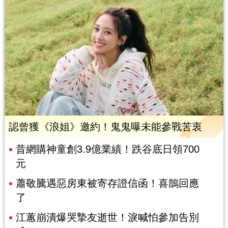
認曾獲《浪姐》邀約！鬼鬼曝未能參戰苦衷
昔網購神童創3.9億業績！跌谷底日領700
元
蕭敬騰遇惡房東被寄存證信函！喜鵲回應
了
江蕙崩潰爆哭摯友逝世！淚喊怕參加告別