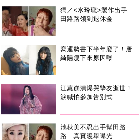
獨／<水玲瓏>製作出手
田路路領到退休金
寫運勢書下半年廢了！唐
綺陽瘦下來原因曝
江蕙崩潰爆哭摯友逝世！
淚喊怕參加告別式
池秋美不忍出手幫田路
路 真實暖舉曝光