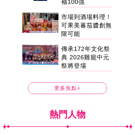
袖100強
市場到酒場料理！
可果美蕃茄醬創無
限可能
傳承172年文化祭
典 2026雞籠中元
祭將登場
更多焦點+
熱門人物