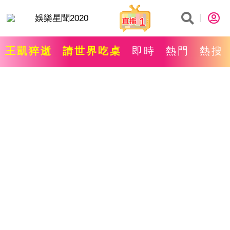
1
王凱猝逝
請世界吃桌
即時
熱門
熱搜