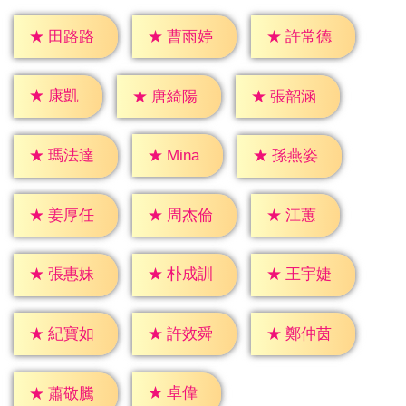
★
田路路
★
曹雨婷
★
許常德
★
康凱
★
唐綺陽
★
張韶涵
★
Mina
★
瑪法達
★
孫燕姿
★
江蕙
★
姜厚任
★
周杰倫
★
張惠妹
★
朴成訓
★
王宇婕
★
紀寶如
★
許效舜
★
鄭仲茵
★
卓偉
★
蕭敬騰