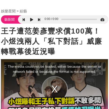
娛樂星聞
綜藝
0:00
0:00
聽新聞
王子遭范姜彥豐求償100萬！
小煜洩兩人「私下對話」威廉
轉戰幕後近況曝
This
is
a
The media could not be loaded, either because the server or
modal
window.
network failed or because the format is not supported.