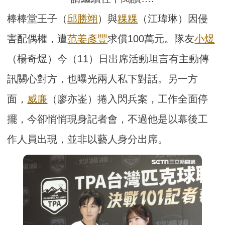
棒棒堂王子（
邱勝翊
）與
粿粿
（江瑋琳）因侵
害配偶權，遭
范姜彥豐
求償100萬元。隊友
小煜
（楊奇煜）今（11）日出席活動坦言有主動傳
訊關心對方，也曝光兩人私下對話。另一方
面，
威廉
（廖亦崟）捲入閃兵案，工作全面停
擺，今卻悄悄現身記者會，不過他是以幕後工
作人員出現，並非以藝人身分出席。