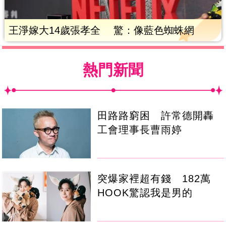
王淨嫁大14歲張孝全 驚：像藍色蜘蛛網
熱門新聞
田路路窮困 許常德開轟
工會理事長曹雨婷
突爆家裡超有錢 182萬
HOOK驚認我是男的