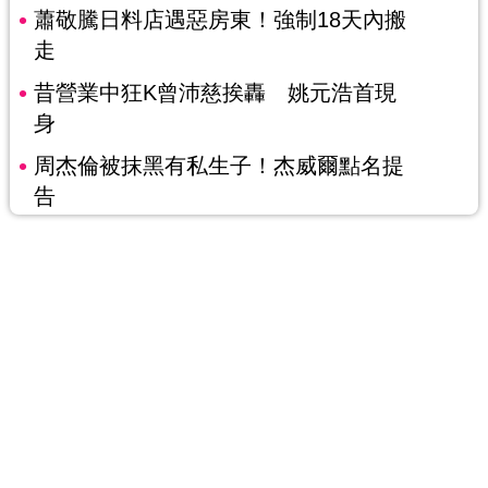
蕭敬騰日料店遇惡房東！強制18天內搬
走
昔營業中狂K曾沛慈挨轟 姚元浩首現
身
周杰倫被抹黑有私生子！杰威爾點名提
告