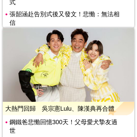
式
張韶涵赴告別式後又發文！悲慟：無法相
信
大熱門回歸 吳宗憲Lulu、陳漢典再合體
鋼鐵爸悲慟回憶300天！父母愛犬摯友過
世