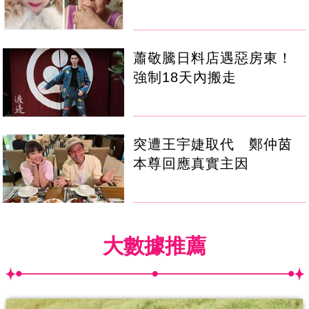
蕭敬騰日料店遇惡房東！
強制18天內搬走
突遭王宇婕取代 鄭仲茵
本尊回應真實主因
大數據推薦