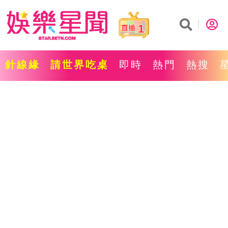
1
針線緣
請世界吃桌
即時
熱門
熱搜