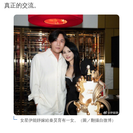
真正的交流。
女星伊能靜嫁給秦昊育有一女。（圖／翻攝自微博）