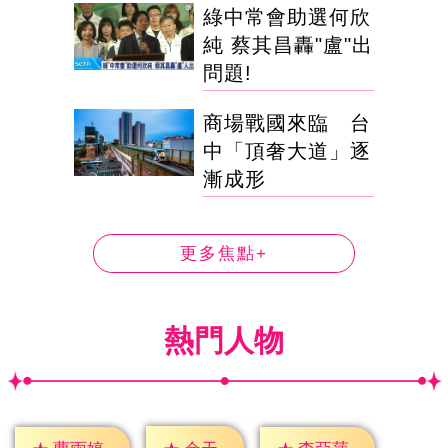
綠中常會助選何欣
純 蔡其昌轟"盧"出
問題!
商場戰國來臨 台
中「頂奢大道」逐
漸成形
更多焦點+
熱門人物