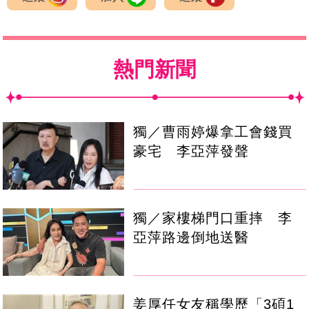
熱門新聞
獨／曹雨婷爆拿工會錢買
豪宅 李亞萍發聲
獨／家樓梯門口重摔 李
亞萍路邊倒地送醫
姜厚任女友稱學歷「3碩1