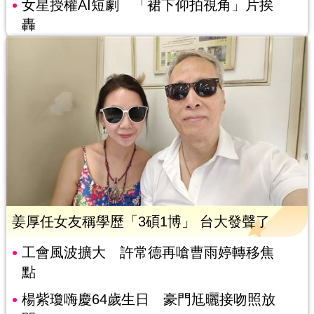
女星授權AI短劇 「裙下仰拍視角」片挨
轟
姜厚任女友稱學歷「3碩1博」 台大發聲了
工會風波擴大 許常德再嗆曹雨婷轉移焦
點
楊紫瓊嗨慶64歲生日 豪門尪曬接吻照放