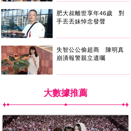
肥大叔離世享年46歲 對
手丟丟妹悼念發聲
失智公公偷超商 陳明真
崩潰報警親立遺囑
大數據推薦