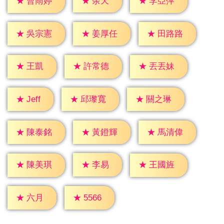
★
余天
★
曹雨婷
★
李亞萍
★
吳宗憲
★
姜厚任
★
田路路
★
王凱
★
許常德
★
丟丟妹
★
Jeff
★
邱瓈寬
★
關之琳
★
陳泰銘
★
黃鐙輝
★
馬清偉
★
李易
★
陳美琪
★
王國旌
★
六月
★
5566