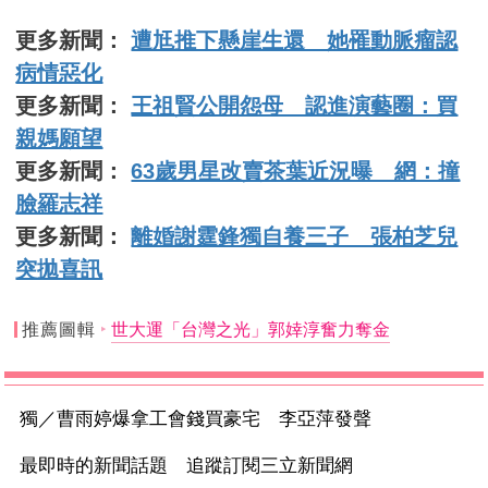
更多新聞：
遭尪推下懸崖生還 她罹動脈瘤認
病情惡化
更多新聞：
王祖賢公開怨母 認進演藝圈：買
親媽願望
更多新聞：
63歲男星改賣茶葉近況曝 網：撞
臉羅志祥
更多新聞：
離婚謝霆鋒獨自養三子 張柏芝兒
突拋喜訊
推薦圖輯
世大運「台灣之光」郭婞淳奮力奪金
獨／曹雨婷爆拿工會錢買豪宅 李亞萍發聲
最即時的新聞話題 追蹤訂閱三立新聞網