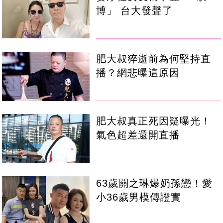
博」 台大發聲了
肥大叔猝逝前為何堅持直
播？網悲曝這原因
肥大叔真正死因疑曝光！
氣色超差還開直播
63歲關之琳爆奶孫戀！愛
小36歲男模傳證實