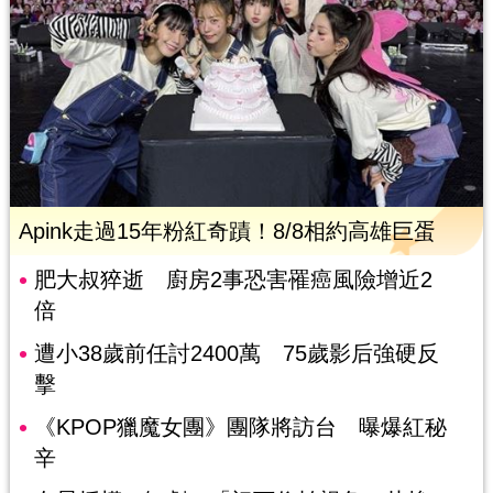
Apink走過15年粉紅奇蹟！8/8相約高雄巨蛋
肥大叔猝逝 廚房2事恐害罹癌風險增近2
倍
遭小38歲前任討2400萬 75歲影后強硬反
擊
《KPOP獵魔女團》團隊將訪台 曝爆紅秘
辛