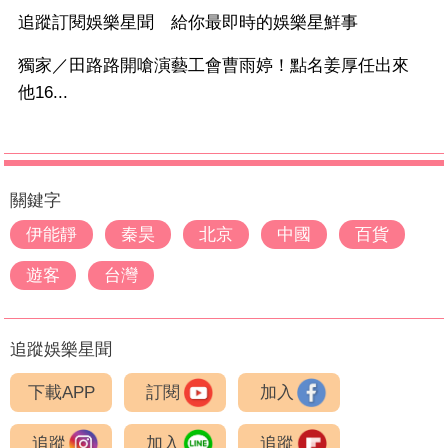
追蹤訂閱娛樂星聞 給你最即時的娛樂星鮮事
獨家／田路路開嗆演藝工會曹雨婷！點名姜厚任出來
他16...
關鍵字
伊能靜
秦昊
北京
中國
百貨
遊客
台灣
追蹤娛樂星聞
下載APP
訂閱
加入
追蹤
加入
追蹤