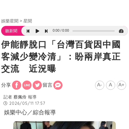
娛樂星聞
星聞
0:00
0:00
聽新聞
伊能靜脫口「台灣百貨因中國
客減少變冷清」：盼兩岸真正
交流 近況曝
A-
A
A+
分享
留言
記者
蔡佩伶
報導
2026/05/11 17:57
娛樂中心／綜合報導