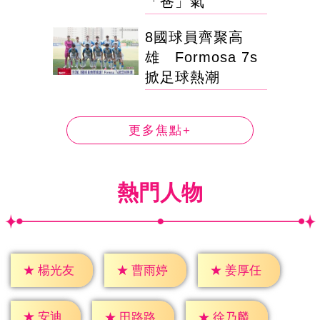
「爸」氣
8國球員齊聚高
雄 Formosa 7s
掀足球熱潮
更多焦點+
熱門人物
★
楊光友
★
曹雨婷
★
姜厚任
★
安迪
★
田路路
★
徐乃麟