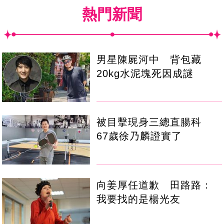
熱門新聞
男星陳屍河中 背包藏
20kg水泥塊死因成謎
被目擊現身三總直腸科
67歲徐乃麟證實了
向姜厚任道歉 田路路：
我要找的是楊光友