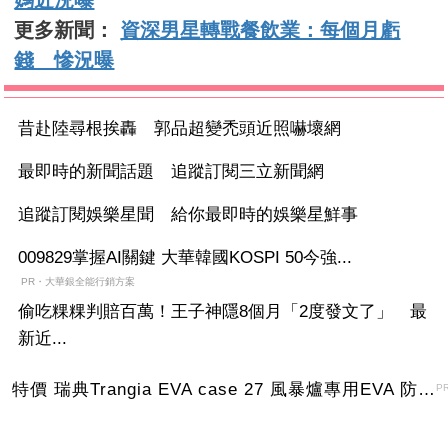
媽近況曝
更多新聞：
資深男星轉戰餐飲業：每個月虧
錢 慘況曝
昔赴陸尋根挨轟 郭品超變禿頭近照嚇壞網
最即時的新聞話題 追蹤訂閱三立新聞網
追蹤訂閱娛樂星聞 給你最即時的娛樂星鮮事
009829掌握AI關鍵 大華韓國KOSPI 50今強...
PR・大華銀全能行銷方案
偷吃粿粿判賠百萬！王子神隱8個月「2度發文了」 最
新近...
特價 瑞典Trangia EVA case 27 風暴爐專用EVA 防護外盒(小)-黑
P