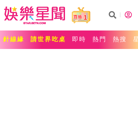
1
針線緣
請世界吃桌
即時
熱門
熱搜