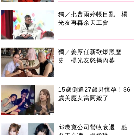
獨／批曹雨婷帳目亂 楊
光友再轟余天工會
獨／姜厚任新歡爆黑歷
史 楊光友怒揭內幕
15歲倒追27歲男懷孕！36
歲美魔女當阿嬤了
邱瓈寬公司營收衰退 點