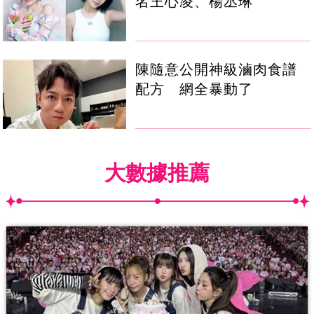
名王心凌、楊丞琳
陳隨意公開神級滷肉食譜
配方 網全暴動了
大數據推薦