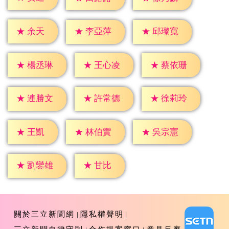
★
余天
★
李亞萍
★
邱瓈寬
★
楊丞琳
★
王心凌
★
蔡依珊
★
連勝文
★
許常德
★
徐莉玲
★
王凱
★
林伯實
★
吳宗憲
★
甘比
★
劉鑾雄
關於三立新聞網
隱私權聲明