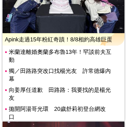
Apink走過15年粉紅奇蹟！8/8相約高雄巨蛋
米蘭達離婚奧蘭多布魯13年！罕談前夫互
動
獨／田路路突改口找楊光友 許常德爆內
幕
向姜厚任道歉 田路路：我要找的是楊光
友
拋開阿湯哥光環 20歲舒莉初登台網改
口