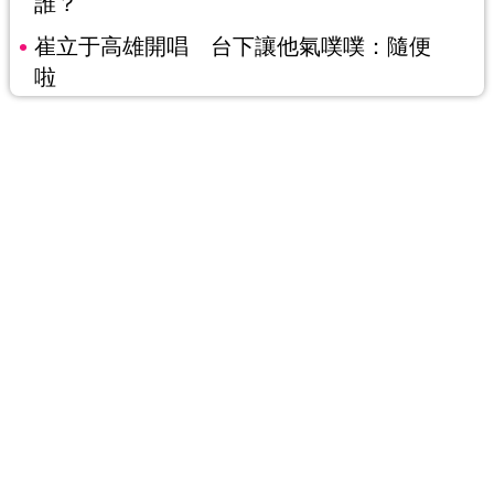
誰？
崔立于高雄開唱 台下讓他氣噗噗：隨便
啦