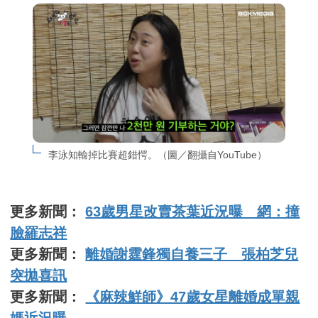
李泳知輸掉比賽超錯愕。（圖／翻攝自YouTube）
更多新聞：
63歲男星改賣茶葉近況曝 網：撞
臉羅志祥
更多新聞：
離婚謝霆鋒獨自養三子 張柏芝兒
突拋喜訊
更多新聞：
《麻辣鮮師》47歲女星離婚成單親