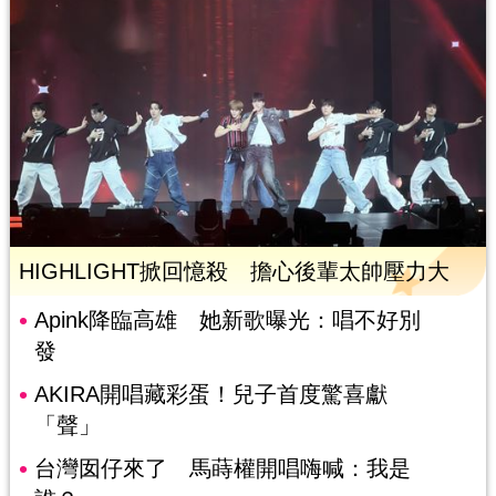
HIGHLIGHT掀回憶殺 擔心後輩太帥壓力大
Apink降臨高雄 她新歌曝光：唱不好別
發
AKIRA開唱藏彩蛋！兒子首度驚喜獻
「聲」
台灣囡仔來了 馬蒔權開唱嗨喊：我是