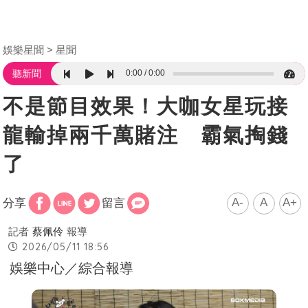
娛樂星聞
星聞
0:00
0:00
聽新聞
不是節目效果！大咖女星玩接
龍輸掉兩千萬賭注 霸氣掏錢
了
A-
A
A+
分享
留言
記者
蔡佩伶
報導
2026/05/11 18:56
娛樂中心／綜合報導