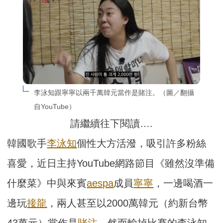
李泳知跟寧寧以兩千萬韓元當作是賭注。（圖／翻攝
自YouTube）
請繼續往下閱讀….
韓國歌手
李泳知
個性大方活潑，吸引許多粉絲
喜愛，近日主持YouTube網路節目《雖然沒準備
什麼菜》中與來賓
aespa
成員
寧寧
，一邊喝酒一
邊玩
接龍
，兩人甚至以2000萬韓元（約新台幣