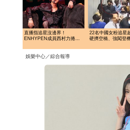
直播指追星沒邊界！
22名中國女粉追星
ENHYPEN成員西村力捲輕
硬擠空橋、強闖登
生爭議 挨批：獨厚國外粉
航硬起來全拒載
絲
娛樂中心／綜合報導