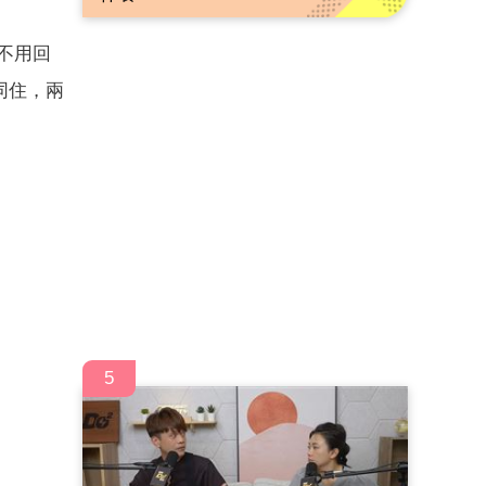
不用回
同住，兩
5