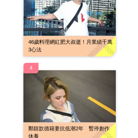
46歲料理網紅肥大叔逝！月業績千萬
3心法
4
鄭靚歆德籍妻抗低潮2年 暫停創作
休養