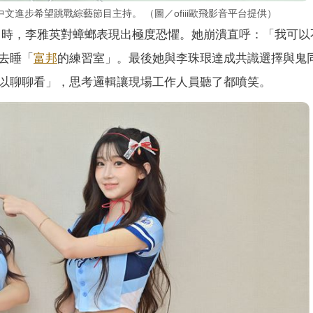
進步希望跳戰綜藝節目主持。 （圖／ofiii歐飛影音平台提供）
時，李雅英對蟑螂表現出極度恐懼。她崩潰直呼：「我可以
去睡「
富邦
的練習室」。最後她與李珠珢達成共識選擇與鬼
以聊聊看」，思考邏輯讓現場工作人員聽了都噴笑。