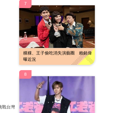
7
粿粿、王子偷吃消失演藝圈 賴銘偉
曝近況
8
挑戰台灣