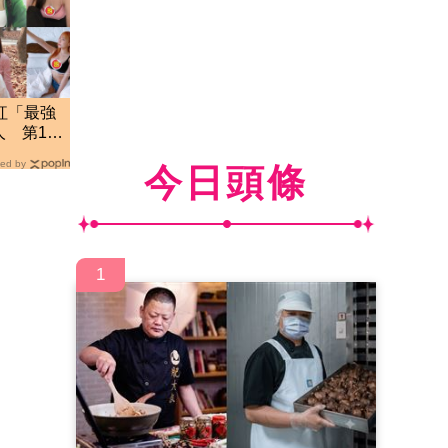
紅「最強
 第13
流
ed by
今日頭條
1