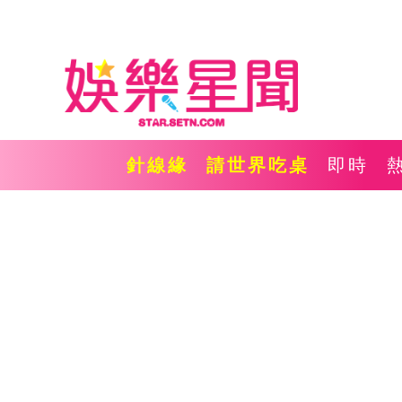
針線緣
請世界吃桌
即時