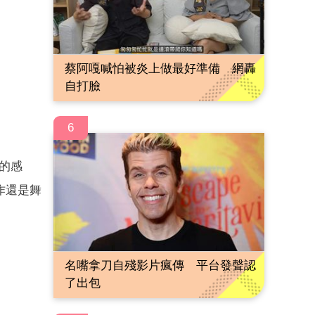
蔡阿嘎喊怕被炎上做最好準備 網轟
自打臉
6
」的感
作還是舞
名嘴拿刀自殘影片瘋傳 平台發聲認
了出包