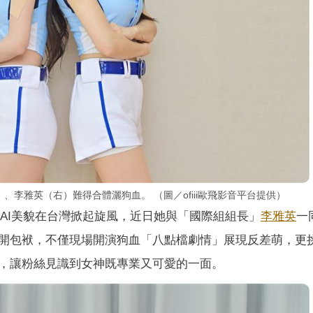
、李雅英（右）難得合體灑狗血。 （圖／ofiii歐飛影音平台提供）
AI美貌在台灣掀起旋風，近日她與「國際組組長」
李雅英
一
開包袱，不僅現場開演狗血「八點檔劇情」展現反差萌，更
，讓粉絲見識到女神既專業又可愛的一面。