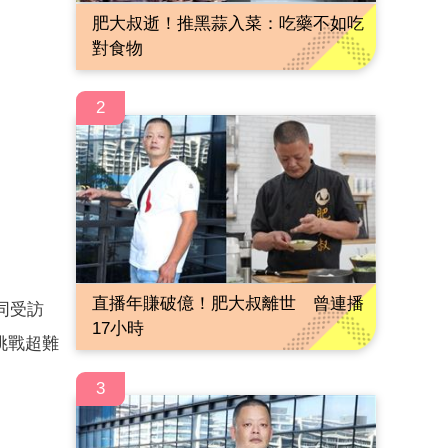
肥大叔逝！推黑蒜入菜：吃藥不如吃
對食物
2
直播年賺破億！肥大叔離世 曾連播
同受訪
17小時
挑戰超難
3