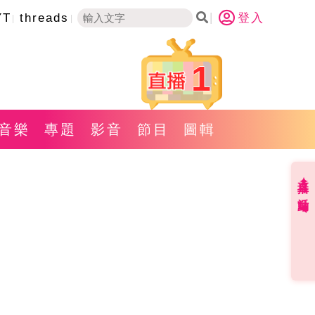
YT
threads
登入
1
音樂
專題
影音
節目
圖輯
直播✦活動