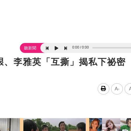
0:00
0:00
聽新聞
珢、李雅英「互撕」揭私下祕密
A-