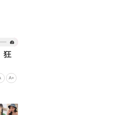
 狂
A
A+