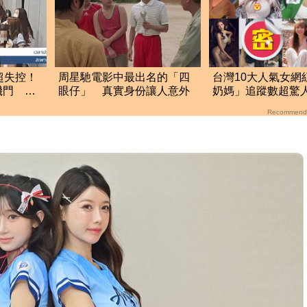
超失控！
周星馳電影中最出名的「四
台灣10大人氣女網
機門 泰
眼仔」 真實身份讓人意外
奶媽」追蹤數超驚人
名網推爆：唯一清
Recommend