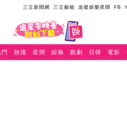
三立新聞網
三立藝能
追蹤娛樂星聞
FB
熱門
熱搜
星聞
綜藝
戲劇
日韓
電影