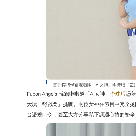
富邦悍將韓籍啦啦隊「AI女神」李珠珢（左）
Fubon Angels 韓籍啦啦隊「AI女神」
李珠珢
憑藉
大玩「戳戳樂」挑戰。兩位女神在節目中完全拋
台語繞口令，甚至大方分享私下調適心情的祕辛