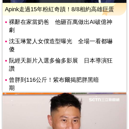
Apink走過15年粉紅奇蹟！8/8相約高雄巨蛋
裸辭在家當奶爸 他砸百萬做出AI破億神
劇
沈玉琳驚人女僕造型曝光 全場一看都嚇
傻
阮經天新片入選多倫多影展 日本導演狂
讚
曾胖到116公斤！紫布爾揭肥胖黑暗
期