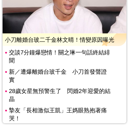
小刀離婚台玻二千金林文晴！情變原因曝光
交談7分鐘爆戀情！關之琳一句話終結緋
聞
新／遭爆離婚台玻千金 小刀首發聲證
實
28歲女星無預警生了 閃婚2年迎愛的結
晶
摯友「長相激似王凱」王媽眼熟抱著痛
哭！