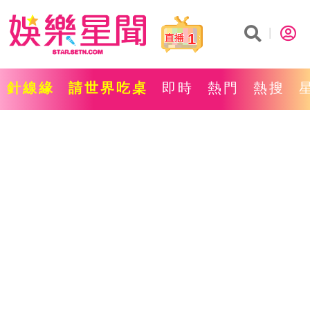
1
針線緣
請世界吃桌
即時
熱門
熱搜