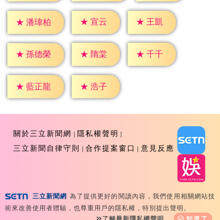
★
宣云
★
王凱
★
潘瑋柏
★
隋棠
★
千千
★
孫德榮
★
浩子
★
藍正龍
關於三立新聞網
隱私權聲明
三立新聞自律守則
合作提案窗口
意見反應
三立新聞網
為了提供更好的閱讀內容，我們使用相關網站技
Copyright ©2026 Sanlih E-Television All Rights
術來改善使用者體驗，也尊重用戶的隱私權，特別提出聲明。
Reserved 版權所有 盜用必究 台北市內湖區舊宗路一段159
了解最新隱私權聲明
知道了