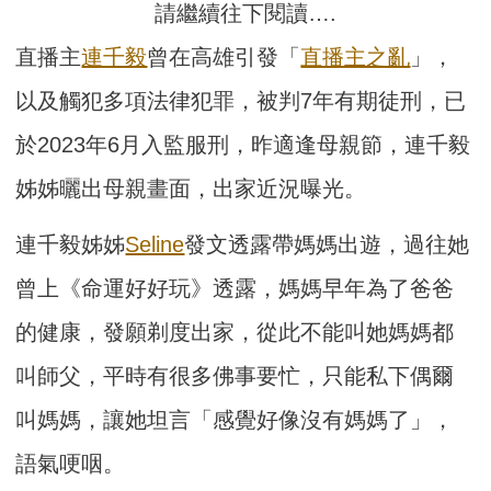
請繼續往下閱讀….
直播主
連千毅
曾在高雄引發「
直播主之亂
」，
以及觸犯多項法律犯罪，被判7年有期徒刑，已
於2023年6月入監服刑，昨適逢母親節，連千毅
姊姊曬出母親畫面，出家近況曝光。
連千毅姊姊
Seline
發文透露帶媽媽出遊，過往她
曾上《命運好好玩》透露，媽媽早年為了爸爸
的健康，發願剃度出家，從此不能叫她媽媽都
叫師父，平時有很多佛事要忙，只能私下偶爾
叫媽媽，讓她坦言「感覺好像沒有媽媽了」，
語氣哽咽。