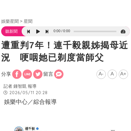
娛樂星聞
星聞
0:00
0:00
聽新聞
遭重判7年！連千毅親姊揭母近
況 哽咽她已剃度當師父
A-
A
A+
分享
留言
記者 鍾智凱 報導
2026/05/11 20:28
娛樂中心／綜合報導