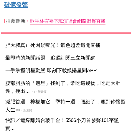
破億發聲
推薦圖輯
歌手林宥嘉下班演唱會網路獻聲直播
肥大叔真正死因疑曝光！氣色超差還開直播
最即時的新聞話題 追蹤訂閱三立新聞網
一手掌握明星動態 即刻下載娛樂星聞APP
腹部脂肪的「剋星」找到了，常吃這幾物，吃走大肚
囊，瘦出...
PR・新素簡
減肥首選，檸檬加它，堅持一週，腰細了，瘦到你懷疑
人生
PR・新素簡
快訊／遭爆離婚台玻千金！5566小刀首發聲101字證
實...