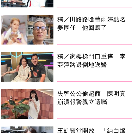
獨／田路路嗆曹雨婷點名
姜厚任 他回應了
獨／家樓梯門口重摔 李
亞萍路邊倒地送醫
失智公公偷超商 陳明真
崩潰報警親立遺囑
王凱靈堂開放 「純白燦