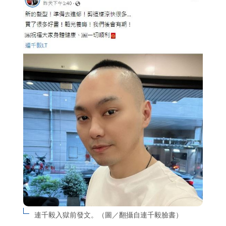
連千毅入獄前發文。（圖／翻攝自連千毅臉書）