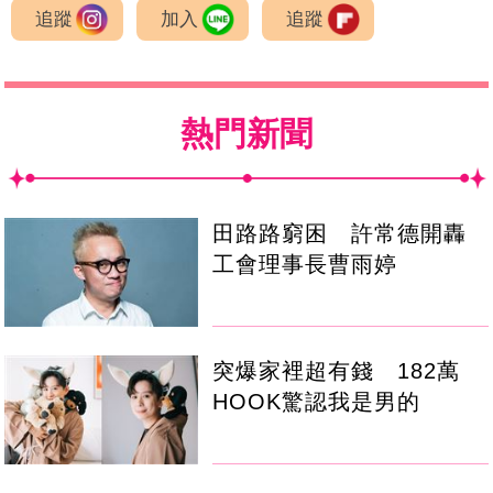
追蹤
加入
追蹤
熱門新聞
田路路窮困 許常德開轟
工會理事長曹雨婷
突爆家裡超有錢 182萬
HOOK驚認我是男的