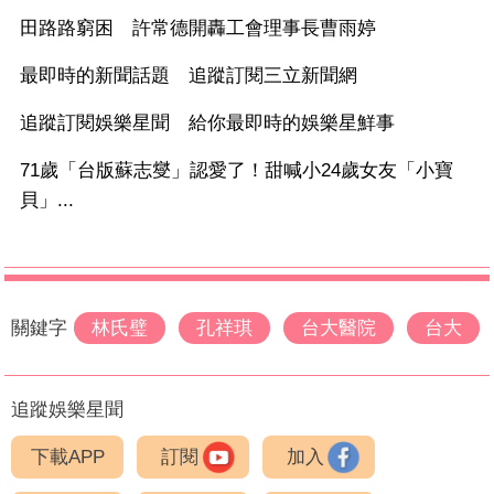
田路路窮困 許常德開轟工會理事長曹雨婷
最即時的新聞話題 追蹤訂閱三立新聞網
追蹤訂閱娛樂星聞 給你最即時的娛樂星鮮事
71歲「台版蘇志燮」認愛了！甜喊小24歲女友「小寶
貝」...
關鍵字
林氏璧
孔祥琪
台大醫院
台大
追蹤娛樂星聞
下載APP
訂閱
加入