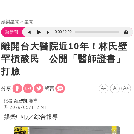
娛樂星聞
星聞
0:00
0:00
聽新聞
離開台大醫院近10年！林氏壁
罕槓酸民 公開「醫師證書」
打臉
A-
A
A+
分享
留言
記者
鍾智凱
報導
2026/05/11 21:41
娛樂中心／綜合報導