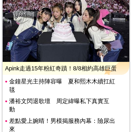
Apink走過15年粉紅奇蹟！8/8相約高雄巨蛋
金鐘星光主持陣容曝 夏和熙木木續扛紅
毯
潘裕文閃退歌壇 周定緯曝私下真實互
動
差點愛上婉晴！男模揭服務內幕：險尿出
來