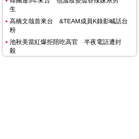
韓團連5年來台 他濃妝變澀谷辣妹系男
生
高橋文哉首來台 &TEAM成員K錄影喊話台
粉
池秋美當紅爆拒陪吃高官 半夜電話遭封
殺