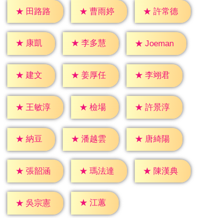
★
田路路
★
曹雨婷
★
許常德
★
康凱
★
李多慧
★
Joeman
★
建文
★
姜厚任
★
李翊君
★
檢場
★
王敏淳
★
許景淳
★
納豆
★
潘越雲
★
唐綺陽
★
張韶涵
★
瑪法達
★
陳漢典
★
江蕙
★
吳宗憲