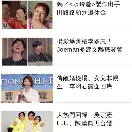
獨／<水玲瓏>製作出手
田路路領到退休金
攝影爆跳槽李多慧！
Joeman憂建文離職發聲
傳離婚檢場、女兒非親
生 李翊君露面回應
大熱門回歸 吳宗憲
Lulu、陳漢典再合體