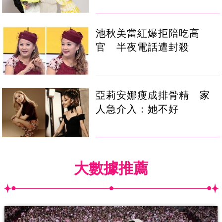
池秋美當紅爆拒陪吃高
官 半夜電話遭封殺
亞莉安娜瘦成排骨精 家
人急介入：她不好
大數據推薦