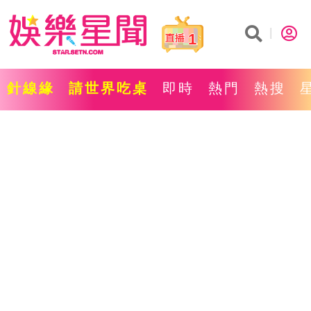
1
針線緣
請世界吃桌
即時
熱門
熱搜