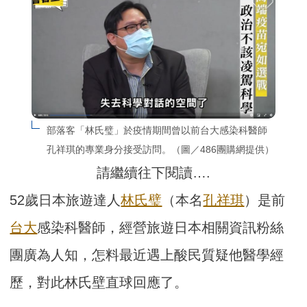
部落客「林氏璧」於疫情期間曾以前台大感染科醫師
孔祥琪的專業身分接受訪問。（圖／486團購網提供）
請繼續往下閱讀….
52歲日本旅遊達人
林氏璧
（本名
孔祥琪
）是前
台大
感染科醫師，經營旅遊日本相關資訊粉絲
團廣為人知，怎料最近遇上酸民質疑他醫學經
歷，對此林氏壁直球回應了。