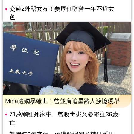
交過2外籍女友！姜厚任曝曾一年不近女
色
Mina遭網暴離世！曾並肩追星路人淚憶暖舉
71萬網紅死家中 曾吸毒患又憂鬱症36歲
亡