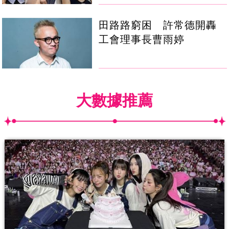
田路路窮困 許常德開轟
工會理事長曹雨婷
大數據推薦