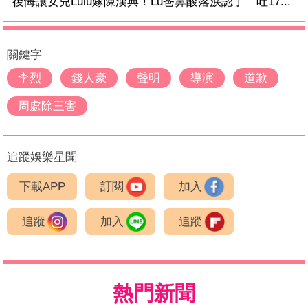
後悔讓女兒Lulu嫁陳漢典！Lu爸鼻酸落淚認了 吐17...
關鍵字
李烈
錢人豪
聲明
導演
道歉
周處除三害
追蹤娛樂星聞
下載APP
訂閱
加入
追蹤
加入
追蹤
熱門新聞