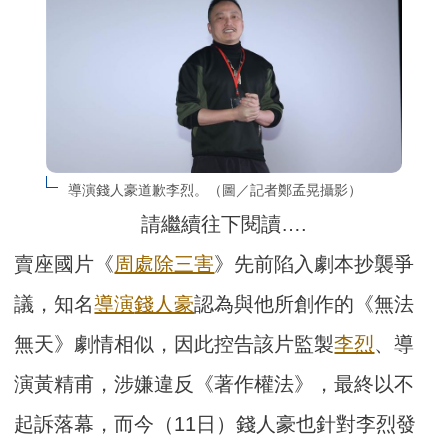
導演錢人豪道歉李烈。（圖／記者鄭孟晃攝影）
請繼續往下閱讀….
賣座國片《
周處除三害
》先前陷入劇本抄襲爭
議，知名
導演
錢人豪
認為與他所創作的《無法
無天》劇情相似，因此控告該片監製
李烈
、導
演黃精甫，涉嫌違反《著作權法》，最終以不
起訴落幕，而今（11日）錢人豪也針對李烈發