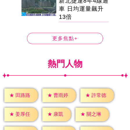
新北捷運8年4線通
車 日均運量飆升
13倍
更多焦點+
熱門人物
★
田路路
★
曹雨婷
★
許常德
★
康凱
★
姜厚任
★
關之琳