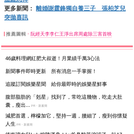
更多新聞：
離婚謝霆鋒獨自養三子 張柏芝兒
突拋喜訊
推薦圖輯
阮經天李李仁王淨出席周處除三害首映
46歲料理網紅肥大叔逝！月業績千萬3心法
新聞事件即時更新 所有消息一手掌握！
追蹤訂閱娛樂星聞 給你最即時的娛樂星鮮事
腹部脂肪的「剋星」找到了，常吃這幾物，吃走大肚
囊，瘦出...
PR・新素簡
減肥首選，檸檬加它，堅持一週，腰細了，瘦到你懷疑
人生
PR・新素簡