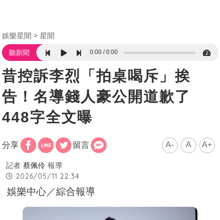
娛樂星聞
星聞
0:00
0:00
聽新聞
昔控訴李烈「拍桌喝斥」挨
告！名導錢人豪公開道歉了
448字全文曝
A-
A
A+
分享
留言
記者
蔡佩伶
報導
2026/05/11 22:34
娛樂中心／綜合報導