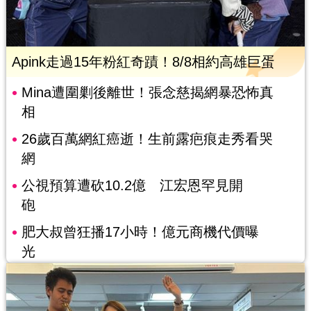
Apink走過15年粉紅奇蹟！8/8相約高雄巨蛋
Mina遭圍剿後離世！張念慈揭網暴恐怖真
相
26歲百萬網紅癌逝！生前露疤痕走秀看哭
網
公視預算遭砍10.2億 江宏恩罕見開
砲
肥大叔曾狂播17小時！億元商機代價曝
光