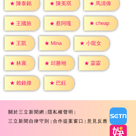
★
陳泰銘
★
陳美琪
★
馬清偉
★
cheap
★
王國旌
★
蔡阿嘎
★
王凱
★
Mina
★
小龍女
★
林襄
★
霖霖
★
邱勝翊
★
巴鈺
★
賴銘偉
關於三立新聞網
隱私權聲明
三立新聞自律守則
合作提案窗口
意見反應