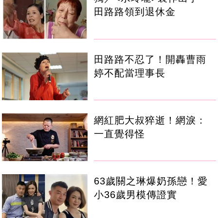
田路路領到退休金
田路路不忍了！開轟曹雨
婷不配當理事長
網紅肥大叔猝逝！網淚：
一直覺得怪
63歲關之琳爆奶孫戀！愛
小36歲男模傳證實