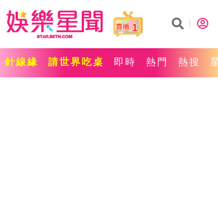
1
針線緣
請世界吃桌
即時
熱門
熱搜