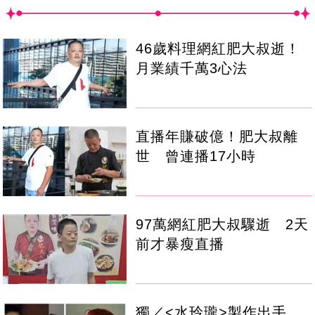
46歲料理網紅肥大叔逝！
月業績千萬3心法
直播年賺破億！肥大叔離
世 曾連播17小時
97萬網紅肥大叔驟逝 2天
前才暴瘦直播
獨／<水玲瓏>製作出手