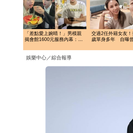
「差點愛上婉晴！」男模親
交過2任外籍女友！
揭會館1600元服務內幕：開
歲單身多年 自曝
門嚇到險尿出來
年不近女色
娛樂中心／綜合報導