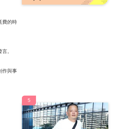
耗費的時
發言。
創作與事
5