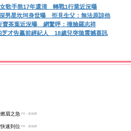
玉女歌手熬17年還清 轉戰1行業近況曝
資深男星坎坷身世曝 拒見生父：無法原諒他
行賣茶葉近況曝 網驚呼：撞臉羅志祥
芝才告贏前經紀人 18歲兒突拋震撼喜訊
決燃眉之急
PR・易借網
金快速到位
PR・易借網