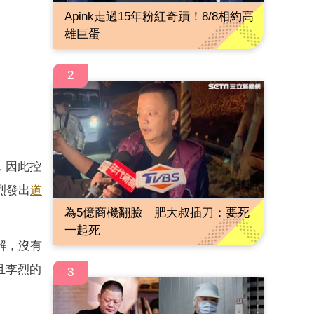
Apink走過15年粉紅奇蹟！8/8相約高
雄巨蛋
2
，因此控
烈發出
道
為5億商機翻臉 肥大叔插刀：要死
一起死
解，沒有
且李烈的
3