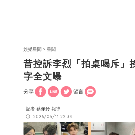
娛樂星聞
星聞
昔控訴李烈「拍桌喝斥」挨
字全文曝
分享
留言
記者
蔡佩伶
報導
2026/05/11 22:34