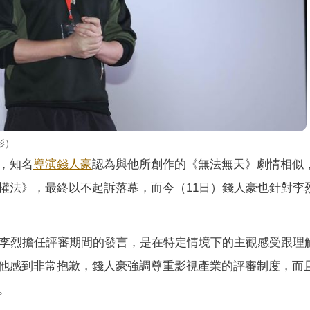
影）
，知名
導演
錢人豪
認為與他所創作的《無法無天》劇情相似
權法》，最終以不起訴落幕，而今（11日）錢人豪也針對李
到李烈擔任評審期間的發言，是在特定情境下的主觀感受跟理
他感到非常抱歉，錢人豪強調尊重影視產業的評審制度，而
。