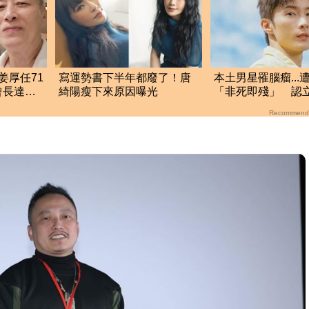
姜厚任71
寫運勢書下半年都廢了！唐
本土男星罹腦瘤...
曾長達一
綺陽瘦下來原因曝光
「非死即殘」 認
盡最後心力
Recommend