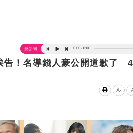
0:00
0:00
聽新聞
告！名導錢人豪公開道歉了 4
A-