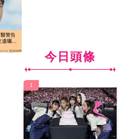
遭醫警告
立遺囑：
ed by
今日頭條
1