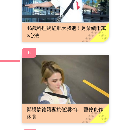
46歲料理網紅肥大叔逝！月業績千萬
3心法
6
鄭靚歆德籍妻抗低潮2年 暫停創作
休養