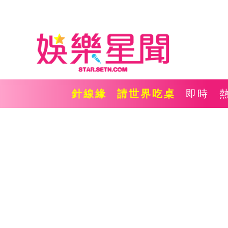
針線緣
請世界吃桌
即時