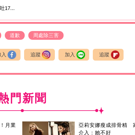
7...
道歉
周處除三害
加入
追蹤
加入
追蹤
熱門新聞
逝！月業
亞莉安娜瘦成排骨精 
介入：她不好