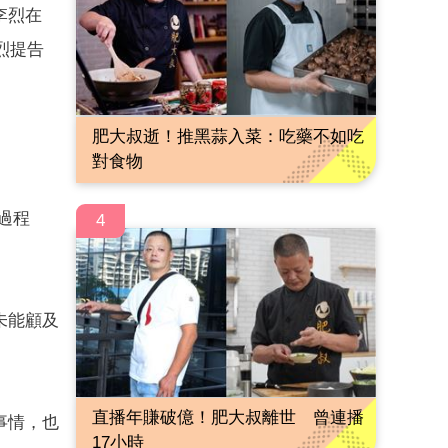
李烈在
烈提告
肥大叔逝！推黑蒜入菜：吃藥不如吃
對食物
過程
4
未能顧及
直播年賺破億！肥大叔離世 曾連播
事情，也
17小時