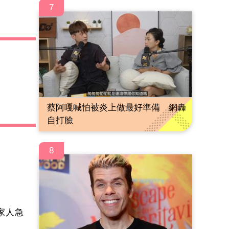
7
蔡阿嘎喊怕被炎上做最好準備 網轟
自打臉
8
家人急