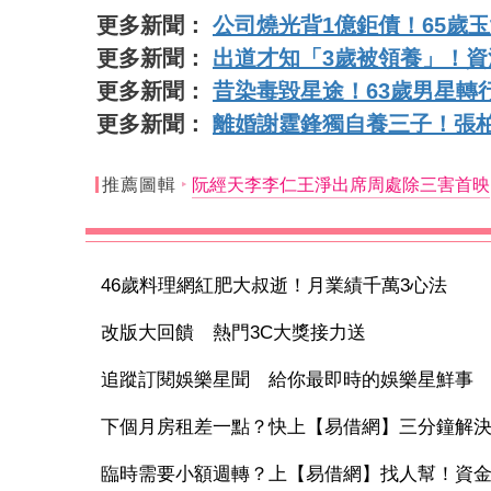
更多新聞：
公司燒光背1億鉅債！65歲
更多新聞：
出道才知「3歲被領養」！
更多新聞：
昔染毒毀星途！63歲男星轉
更多新聞：
離婚謝霆鋒獨自養三子！張柏
推薦圖輯
阮經天李李仁王淨出席周處除三害首映
46歲料理網紅肥大叔逝！月業績千萬3心法
改版大回饋 熱門3C大獎接力送
追蹤訂閱娛樂星聞 給你最即時的娛樂星鮮事
下個月房租差一點？快上【易借網】三分鐘解
臨時需要小額週轉？上【易借網】找人幫！資