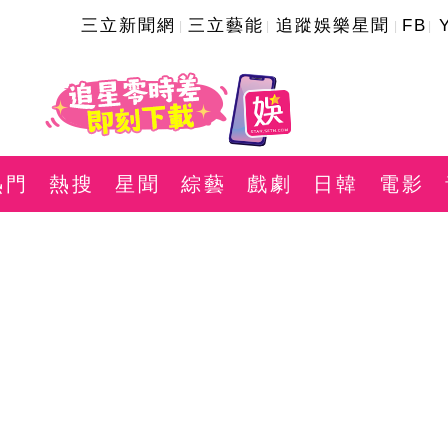
三立新聞網
三立藝能
追蹤娛樂星聞
FB
熱門
熱搜
星聞
綜藝
戲劇
日韓
電影