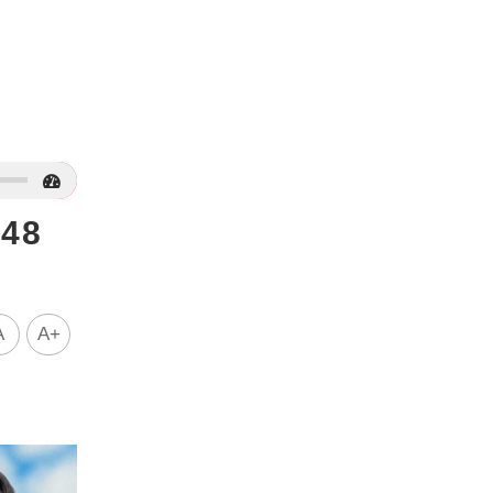
48
A
A+