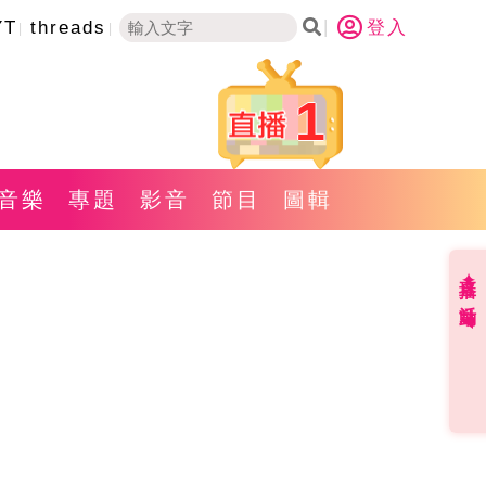
YT
threads
登入
1
音樂
專題
影音
節目
圖輯
直播✦活動