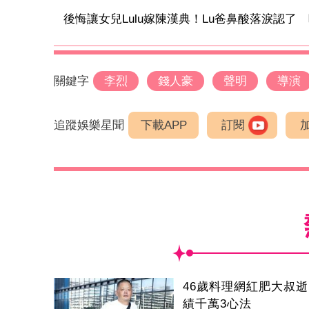
後悔讓女兒Lulu嫁陳漢典！Lu爸鼻酸落淚認了 吐1
關鍵字
李烈
錢人豪
聲明
導演
追蹤娛樂星聞
下載APP
訂閱
46歲料理網紅肥大叔
績千萬3心法