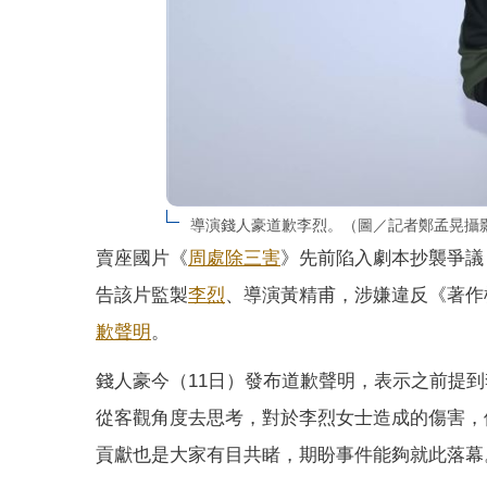
導演錢人豪道歉李烈。（圖／記者鄭孟晃攝
賣座國片《
周處除三害
》先前陷入劇本抄襲爭議
告該片監製
李烈
、導演黃精甫，涉嫌違反《著作
歉
聲明
。
錢人豪今（11日）發布道歉聲明，表示之前提
從客觀角度去思考，對於李烈女士造成的傷害，
貢獻也是大家有目共睹，期盼事件能夠就此落幕