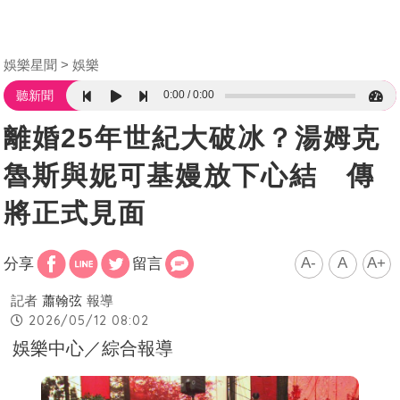
娛樂星聞
娛樂
0:00
0:00
聽新聞
離婚25年世紀大破冰？湯姆克
魯斯與妮可基嫚放下心結 傳
將正式見面
A-
A
A+
分享
留言
記者
蕭翰弦
報導
2026/05/12 08:02
娛樂中心／綜合報導