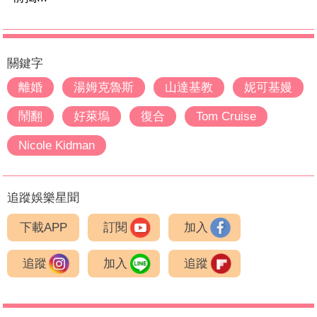
關鍵字
離婚
湯姆克魯斯
山達基教
妮可基嫚
鬧翻
好萊塢
復合
Tom Cruise
Nicole Kidman
追蹤娛樂星聞
下載APP
訂閱
加入
追蹤
加入
追蹤