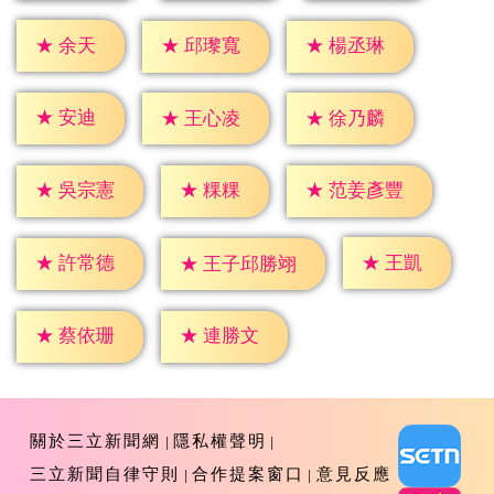
★
余天
★
邱瓈寬
★
楊丞琳
★
安迪
★
王心凌
★
徐乃麟
★
粿粿
★
吳宗憲
★
范姜彥豐
★
王凱
★
許常德
★
王子邱勝翊
★
蔡依珊
★
連勝文
關於三立新聞網
隱私權聲明
三立新聞自律守則
合作提案窗口
意見反應