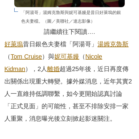
「阿湯哥」湯姆克魯斯與妮可基嫚是昔日好萊塢的銀
色夫妻檔。（圖／美聯社／達志影像）
請繼續往下閱讀….
好萊塢
昔日銀色夫妻檔「阿湯哥」
湯姆克魯斯
（
Tom Cruise
）與
妮可基嫚
（
Nicole
Kidman
），2人
離婚
超過25年後，近日再度傳
出關係出現重大轉變。據外媒消息，近年其實2
人一直維持低調聯繫，如今更開始認真討論
「正式見面」的可能性，甚至不排除安排一家
人重聚，消息曝光後立刻掀起影迷關注。