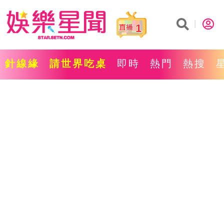
1
針線緣
請世界吃桌
即時
熱門
熱搜