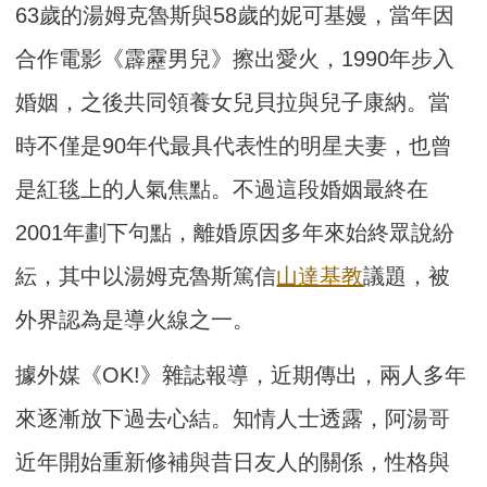
63歲的湯姆克魯斯與58歲的妮可基嫚，當年因
合作電影《霹靂男兒》擦出愛火，1990年步入
婚姻，之後共同領養女兒貝拉與兒子康納。當
時不僅是90年代最具代表性的明星夫妻，也曾
是紅毯上的人氣焦點。不過這段婚姻最終在
2001年劃下句點，離婚原因多年來始終眾說紛
紜，其中以湯姆克魯斯篤信
山達基教
議題，被
外界認為是導火線之一。
據外媒《OK!》雜誌報導，近期傳出，兩人多年
來逐漸放下過去心結。知情人士透露，阿湯哥
近年開始重新修補與昔日友人的關係，性格與