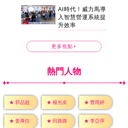
AI時代！威力馬導
入智慧營運系統提
升效率
更多焦點+
熱門人物
★
郭品超
★
楊光友
★
曹雨婷
★
姜厚任
★
田路路
★
李亞萍