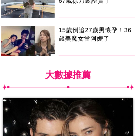
67歲徐乃麟證實了
15歲倒追27歲男懷孕！36
歲美魔女當阿嬤了
大數據推薦