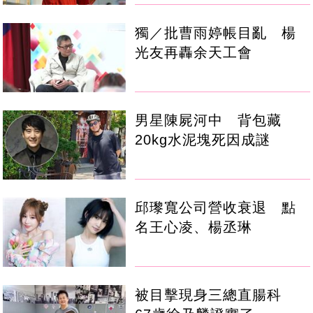
獨／批曹雨婷帳目亂 楊
光友再轟余天工會
男星陳屍河中 背包藏
20kg水泥塊死因成謎
邱瓈寬公司營收衰退 點
名王心凌、楊丞琳
被目擊現身三總直腸科