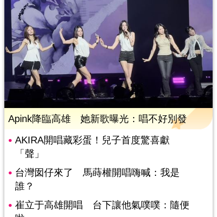
Apink降臨高雄 她新歌曝光：唱不好別發
AKIRA開唱藏彩蛋！兒子首度驚喜獻
「聲」
台灣囡仔來了 馬蒔權開唱嗨喊：我是
誰？
崔立于高雄開唱 台下讓他氣噗噗：隨便