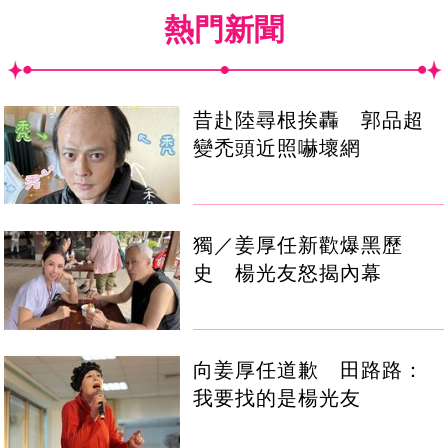
熱門新聞
昔赴陸尋根挨轟 郭品超
變禿頭近照嚇壞網
獨／姜厚任新歡爆黑歷
史 楊光友怒揭內幕
向姜厚任道歉 田路路：
我要找的是楊光友