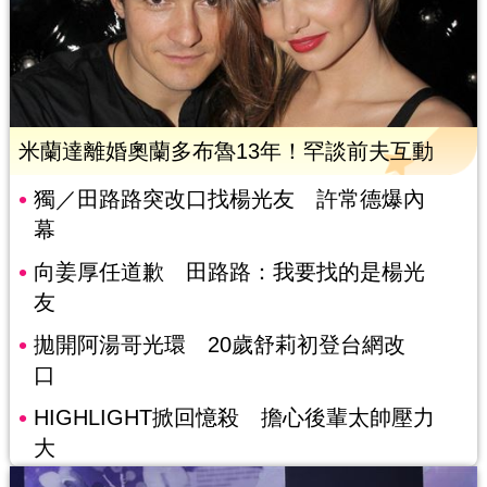
米蘭達離婚奧蘭多布魯13年！罕談前夫互動
獨／田路路突改口找楊光友 許常德爆內
幕
向姜厚任道歉 田路路：我要找的是楊光
友
拋開阿湯哥光環 20歲舒莉初登台網改
口
HIGHLIGHT掀回憶殺 擔心後輩太帥壓力
大