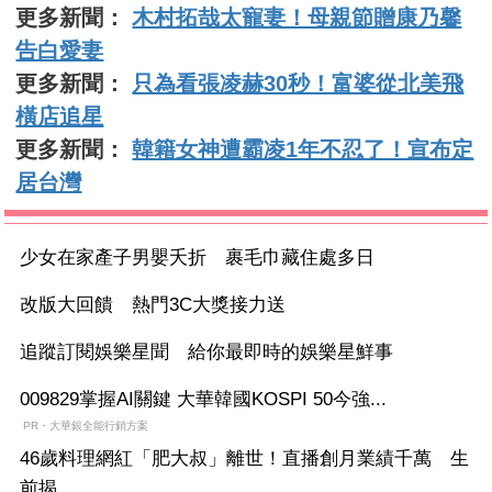
更多新聞：
木村拓哉太寵妻！母親節贈康乃馨
告白愛妻
更多新聞：
只為看張凌赫30秒！富婆從北美飛
橫店追星
更多新聞：
韓籍女神遭霸凌1年不忍了！宣布定
居台灣
少女在家產子男嬰夭折 裹毛巾藏住處多日
改版大回饋 熱門3C大獎接力送
追蹤訂閱娛樂星聞 給你最即時的娛樂星鮮事
009829掌握AI關鍵 大華韓國KOSPI 50今強...
PR・大華銀全能行銷方案
46歲料理網紅「肥大叔」離世！直播創月業績千萬 生
前揭...