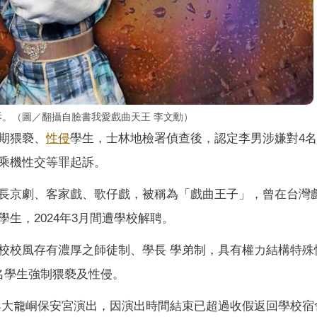
訴。（圖／翻攝自臉書我愛戲曲天王 李文勳）
期猥褻、
性侵
學生，士林地檢署偵查後，認定李男涉嫌對4
乘機性交等罪起訴。
長京劇、客家戲、歌仔戲，被稱為「戲曲王子」，曾在台灣
侵學生，2024年3月間遭學校解聘。
校校風存有濃厚之師徒制、學長 學弟制，具有權力結構特殊
名學生強制猥褻及性侵。
同參與大龍峒保安宮演出，因演出時間結束已超過收假返回學校宿