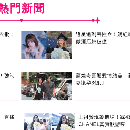
熱門新聞
挨批：
追星追到丟性命！網紅
做酒店賺破億
！強制
蕭煌奇喜迎愛情結晶 
妻懷孕3個月
 直播
王祖賢現蹤機場！踩4
CHANEL真實狀態曝