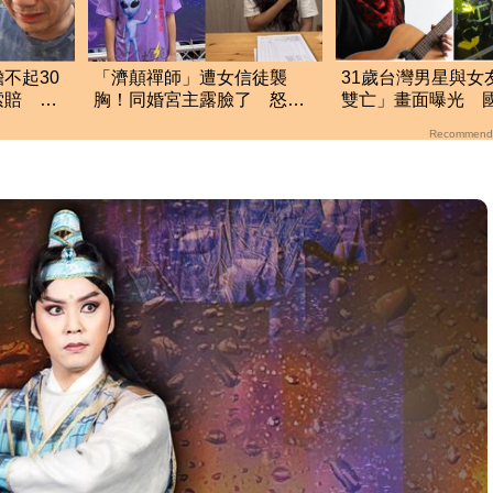
不起30
「濟顛禪師」遭女信徒襲
31歲台灣男星與女
索賠 崩
胸！同婚宮主露臉了 怒
雙亡」畫面曝光 
價
轟：那個肉身是我的先生
後遭撞夾困車內
Recommend