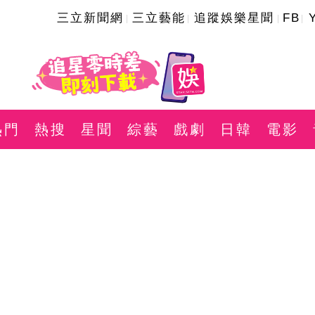
三立新聞網
三立藝能
追蹤娛樂星聞
FB
熱門
熱搜
星聞
綜藝
戲劇
日韓
電影