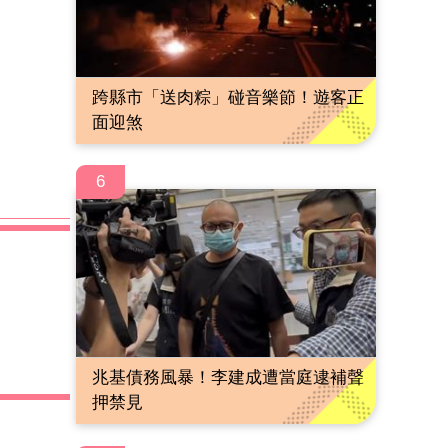
跨縣市「送肉粽」碰音樂節！遊客正
面迎煞
6
兆基債務風暴！李建成遭當庭逮補聲
押禁見