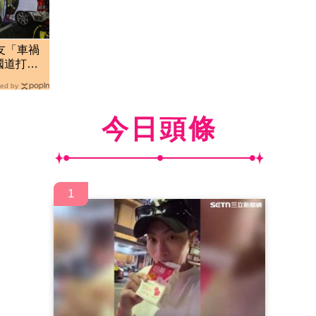
友「車禍
國道打滑
ed by
今日頭條
1