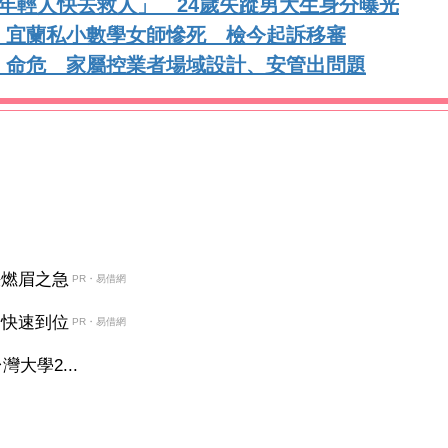
年輕人快去救人」 24歲失蹤男大生身分曝光
！宜蘭私小數學女師慘死 檢今起訴移審
」命危 家屬控業者場域設計、安管出問題
決燃眉之急
PR・易借網
金快速到位
PR・易借網
大學2...