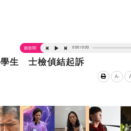
0:00
0:00
聽新聞
4學生 士檢偵結起訴
A-