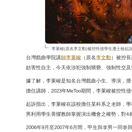
李菄峻(原名李文勳)被控性侵學生遭士檢起
台灣戲曲學院講
師李菄峻
（原名
李文勳
）被控長
妨害性自主，今天依涉犯強制猥褻、強制性交及
據了解，李菄峻是知名台灣戲曲小生、導演，擅
擔任講師，2023年MeToo期間，李菄峻被控性
起訴指出，李菄峻在該校擔任某科系之老師，學
男利用學生畏懼教師掌握演出機會之權勢，對4
2006年9月至2007年6月間，甲生與李男一