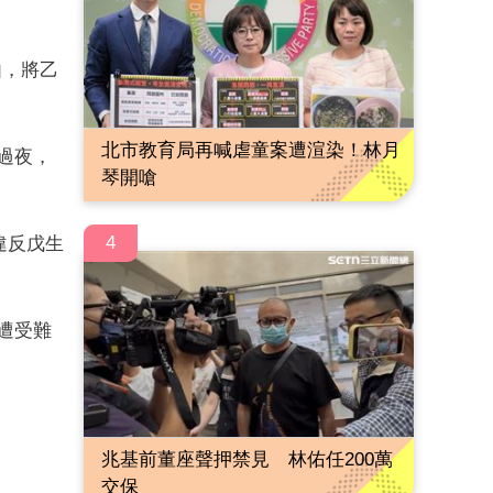
由，將乙
北市教育局再喊虐童案遭渲染！林月
處過夜，
琴開嗆
4
違反戊生
遭受難
兆基前董座聲押禁見 林佑任200萬
交保