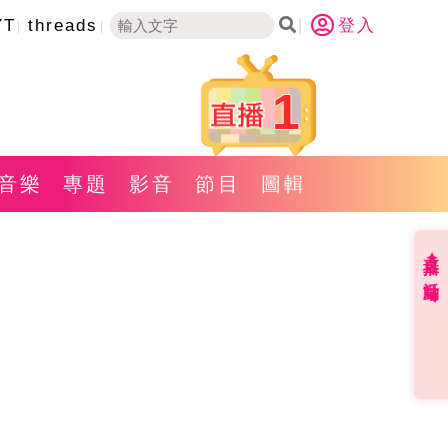
YT
threads
登入
1
音樂
專題
影音
節目
圖輯
直播✦活動