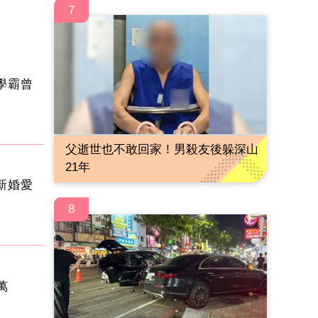
7
學霸曾
父逝世也不敢回家！男殺友後躲深山
21年
新婚愛
8
萬