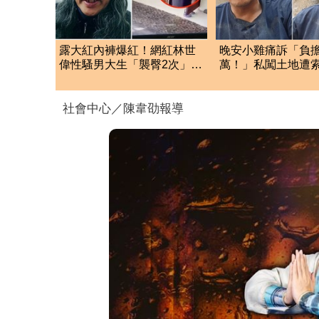
露大紅內褲爆紅！網紅林世
晚安小雞痛訴「負擔
偉性騷男大生「襲臀2次」判
萬！」私闖土地遭
賠金額出爐
潰：不接受漫天要
社會中心／陳韋劭報導