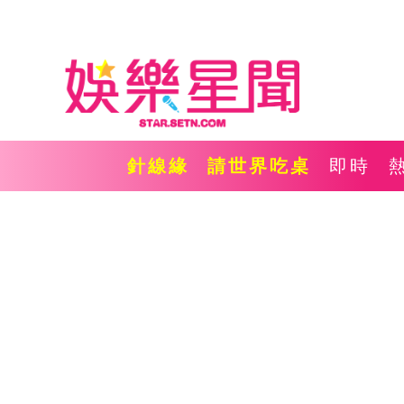
針線緣
請世界吃桌
即時