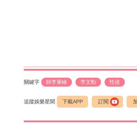
關鍵字
師李菄峻
李文勳
性侵
追蹤娛樂星聞
下載APP
訂閱