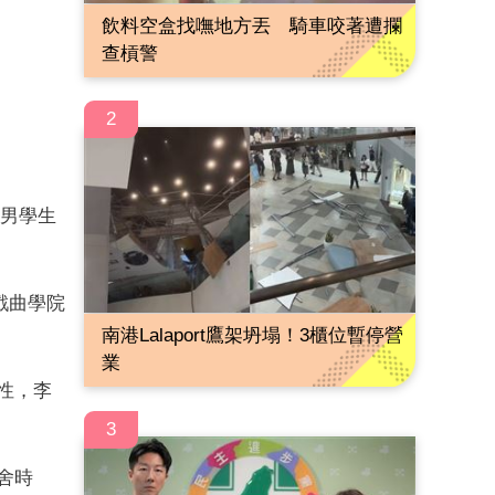
飲料空盒找嘸地方丟 騎車咬著遭攔
查槓警
2
名男學生
戲曲學院
南港Lalaport鷹架坍塌！3櫃位暫停營
業
性，李
3
舍時