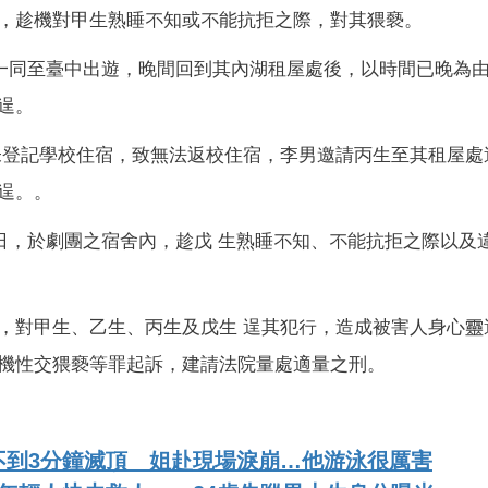
，趁機對甲生熟睡不知或不能抗拒之際，對其猥褻。
，一同至臺中出遊，晚間回到其內湖租屋處後，以時間已晚為
逞。
生因未登記學校住宿，致無法返校住宿，李男邀請丙生至其租屋
逞。。
某日，於劇團之宿舍內，趁戊 生熟睡不知、不能抗拒之際以及
，對甲生、乙生、丙生及戊生 逞其犯行，造成被害人身心靈
機性交猥褻等罪起訴，建請法院量處適量之刑。
不到3分鐘滅頂 姐赴現場淚崩…他游泳很厲害