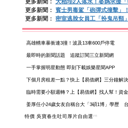
更多新聞：
大稻埕2人落水！婆媽求援「
更多新聞：
賓士男毒駕「砲彈式撞擊」
更多新聞：
密室逃脫女員工「扮鬼吊頸
高雄轎車暴衝連3撞！波及13車600戶停電
最即時的新聞話題 追蹤訂閱三立新聞網
一手掌握明星動態 即刻下載娛樂星聞APP
下個月房租差一點？快上【易借網】三分鐘解
臨時需要小額週轉？上【易借網】找人幫！資
姜厚任小24歲女友自稱台大「3碩1博」學歷 台灣
特價 吳寶春生吐司厚片自由選
PR