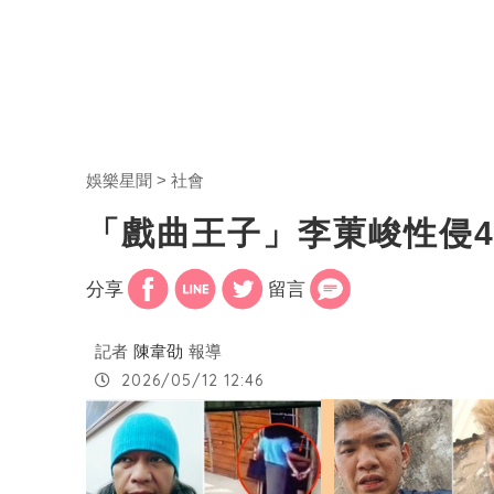
娛樂星聞
社會
「戲曲王子」李菄峻性侵
分享
留言
記者
陳韋劭
報導
2026/05/12 12:46