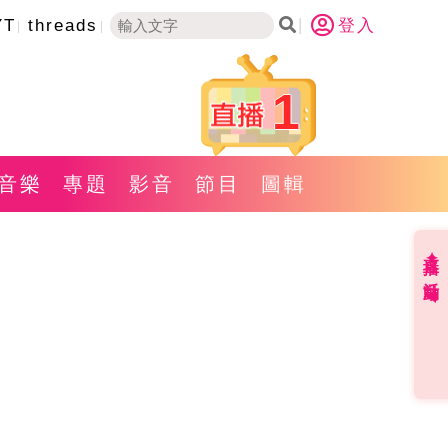
YT
threads
登入
1
音樂
專題
影音
節目
圖輯
直播✦活動