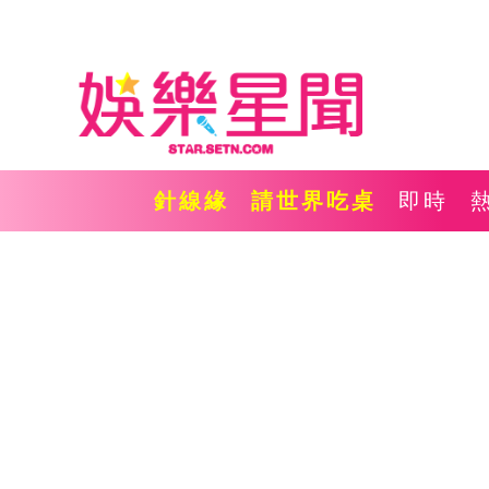
針線緣
請世界吃桌
即時