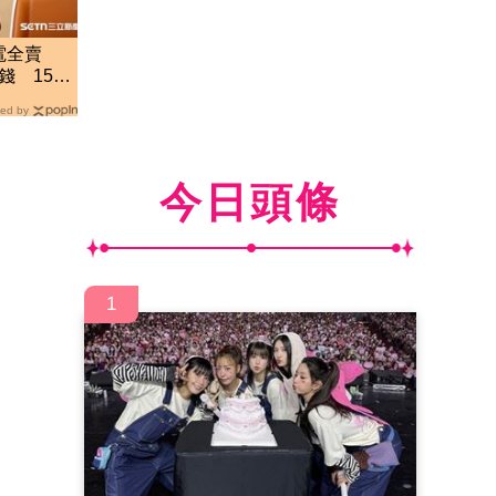
電全賣
錢 15年
ed by
今日頭條
1