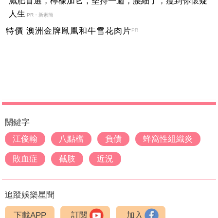
減肥首選，檸檬加它，堅持一週，腰細了，瘦到你懷疑
人生
PR・新素簡
特價 澳洲金牌鳳凰和牛雪花肉片
PR
關鍵字
江俊翰
八點檔
負債
蜂窩性組織炎
敗血症
截肢
近況
追蹤娛樂星聞
下載APP
訂閱
加入