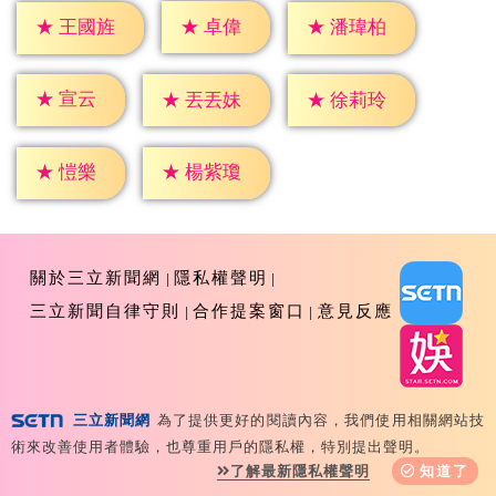
★
卓偉
★
王國旌
★
潘瑋柏
★
宣云
★
丟丟妹
★
徐莉玲
★
愷樂
★
楊紫瓊
關於三立新聞網
隱私權聲明
三立新聞自律守則
合作提案窗口
意見反應
三立新聞網
為了提供更好的閱讀內容，我們使用相關網站技
Copyright ©2026 Sanlih E-Television All Rights
術來改善使用者體驗，也尊重用戶的隱私權，特別提出聲明。
Reserved 版權所有 盜用必究 台北市內湖區舊宗路一段159
了解最新隱私權聲明
知道了
號 02-8792-8888