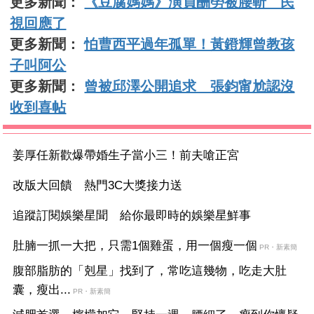
更多新聞：
《豆腐媽媽》演員酬勞被腰斬 民
視回應了
更多新聞：
怕曹西平過年孤單！黃鐙輝曾教孩
子叫阿公
更多新聞：
曾被邱澤公開追求 張鈞甯尬認沒
收到喜帖
姜厚任新歡爆帶婚生子當小三！前夫嗆正宮
改版大回饋 熱門3C大獎接力送
追蹤訂閱娛樂星聞 給你最即時的娛樂星鮮事
肚腩一抓一大把，只需1個雞蛋，用一個瘦一個
PR・新素簡
腹部脂肪的「剋星」找到了，常吃這幾物，吃走大肚
囊，瘦出...
PR・新素簡