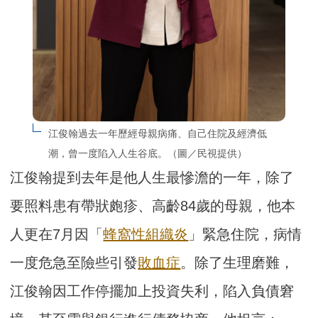
江俊翰過去一年歷經母親病痛、自己住院及經濟低
潮，曾一度陷入人生谷底。（圖／民視提供）
江俊翰提到去年是他人生最慘澹的一年，除了
要照料患有帶狀皰疹、高齡84歲的母親，他本
人更在7月因「
蜂窩性組織炎
」緊急住院，病情
一度危急至險些引發
敗血症
。除了生理磨難，
江俊翰因工作停擺加上投資失利，陷入負債窘