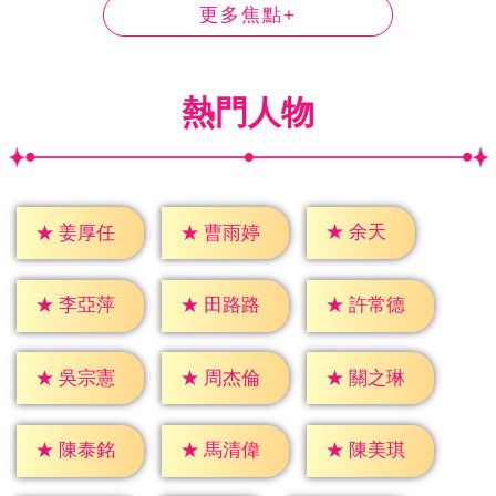
更多焦點+
熱門人物
★
余天
★
姜厚任
★
曹雨婷
★
李亞萍
★
田路路
★
許常德
★
吳宗憲
★
周杰倫
★
關之琳
★
陳泰銘
★
馬清偉
★
陳美琪