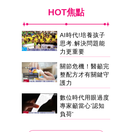
HOT焦點
AI時代!培養孩子
思考.解決問題能
力更重要
關節危機！醫籲完
整配方才有關鍵守
護力
數位時代用眼過度
專家籲當心'認知
負荷'