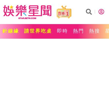
1
針線緣
請世界吃桌
即時
熱門
熱搜