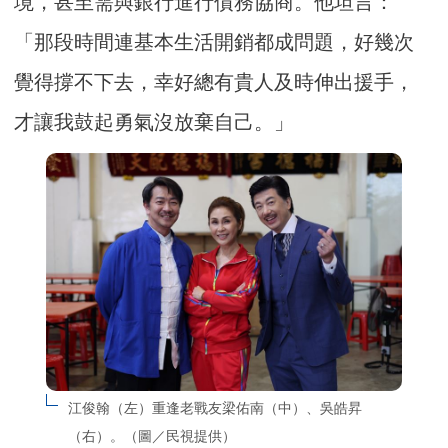
境，甚至需與銀行進行債務協商。他坦言：
「那段時間連基本生活開銷都成問題，好幾次
覺得撐不下去，幸好總有貴人及時伸出援手，
才讓我鼓起勇氣沒放棄自己。」
江俊翰（左）重逢老戰友梁佑南（中）、吳皓昇
（右）。（圖／民視提供）