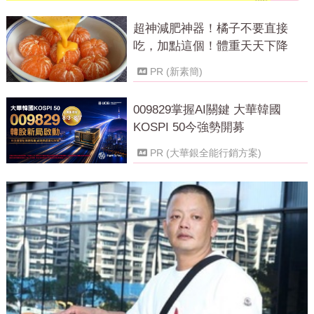
超神減肥神器！橘子不要直接
吃，加點這個！體重天天下降
PR (新素簡)
009829掌握AI關鍵 大華韓國
KOSPI 50今強勢開募
PR (大華銀全能行銷方案)