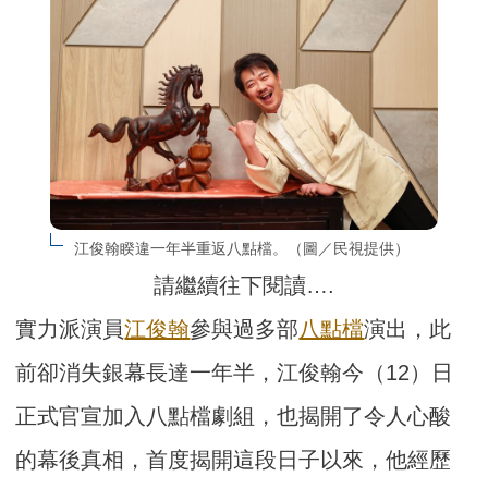
江俊翰睽違一年半重返八點檔。（圖／民視提供）
請繼續往下閱讀….
實力派演員
江俊翰
參與過多部
八點檔
演出，此
前卻消失銀幕長達一年半，江俊翰今（12）日
正式官宣加入八點檔劇組，也揭開了令人心酸
的幕後真相，首度揭開這段日子以來，他經歷