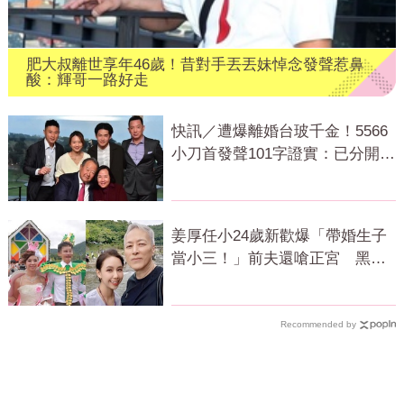
肥大叔離世享年46歲！昔對手丟丟妹悼念發聲惹鼻
酸：輝哥一路好走
快訊／遭爆離婚台玻千金！5566
小刀首發聲101字證實：已分開一
段時間
姜厚任小24歲新歡爆「帶婚生子
當小三！」前夫還嗆正宮 黑歷
史曝光
Recommended by