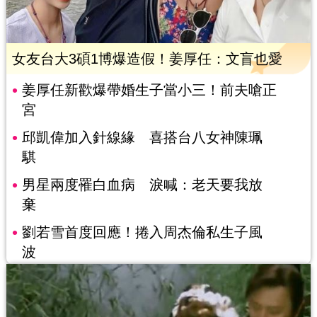
女友台大3碩1博爆造假！姜厚任：文盲也愛
姜厚任新歡爆帶婚生子當小三！前夫嗆正
宮
邱凱偉加入針線緣 喜搭台八女神陳珮
騏
男星兩度罹白血病 淚喊：老天要我放
棄
劉若雪首度回應！捲入周杰倫私生子風
波