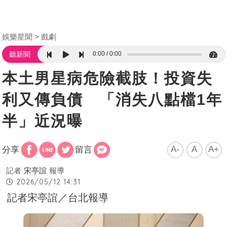
娛樂星聞
戲劇
0:00
0:00
聽新聞
本土男星病危險截肢！投資失
利又傳負債 「消失八點檔1年
半」近況曝
A-
A
A+
分享
留言
記者
宋亭誼
報導
2026/05/12 14:31
記者宋亭誼／台北報導