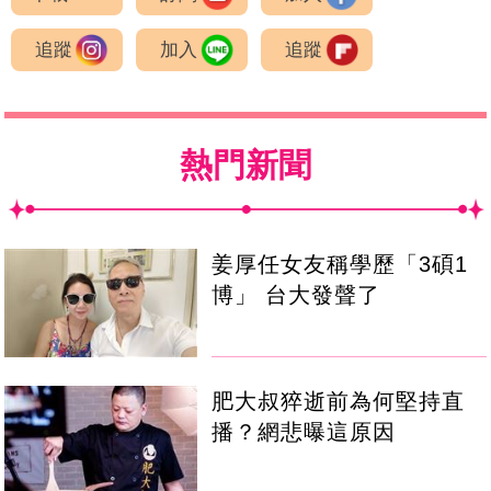
追蹤
加入
追蹤
熱門新聞
姜厚任女友稱學歷「3碩1
博」 台大發聲了
肥大叔猝逝前為何堅持直
播？網悲曝這原因