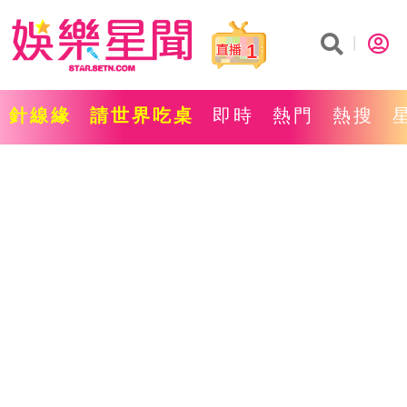
1
針線緣
請世界吃桌
即時
熱門
熱搜