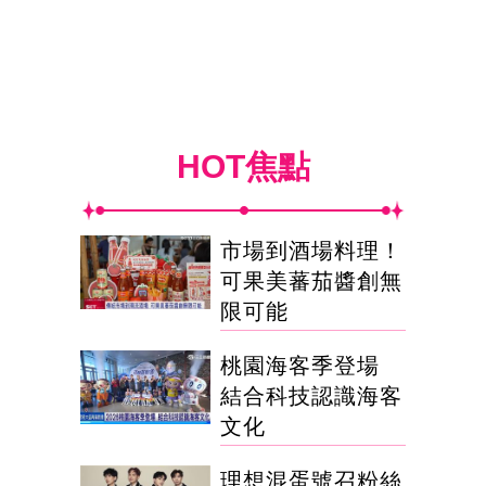
HOT焦點
市場到酒場料理！
可果美蕃茄醬創無
限可能
桃園海客季登場
結合科技認識海客
文化
理想混蛋號召粉絲