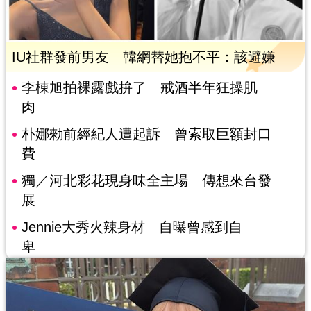
IU社群發前男友 韓網替她抱不平：該避嫌
李棟旭拍裸露戲拚了 戒酒半年狂操肌
肉
朴娜勑前經紀人遭起訴 曾索取巨額封口
費
獨／河北彩花現身味全主場 傳想來台發
展
Jennie大秀火辣身材 自曝曾感到自
卑