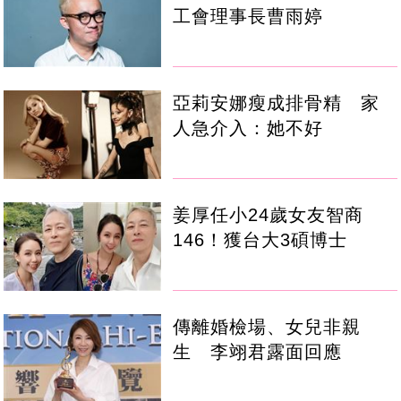
工會理事長曹雨婷
亞莉安娜瘦成排骨精 家
人急介入：她不好
姜厚任小24歲女友智商
146！獲台大3碩博士
傳離婚檢場、女兒非親
生 李翊君露面回應