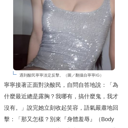
遇到酸民寧寧淡定反擊。（圖／翻攝自寧寧IG）
寧寧接著正面對決酸民，自問自答地說：「為
什麼最近總是露胸？我哪有，搞什麼鬼，我才
沒有。」說完她立刻收起笑容，語氣嚴肅地回
擊：「那又怎樣？別來『身體羞辱』（Body