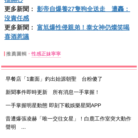
更多新聞：
影帝自爆養27隻狗全送走 遭轟：
沒責任感
更多新聞：
富尪爆性侵親弟！泰女神仍燦笑喝
喜酒惹議
推薦圖輯
性感正妹寧寧
早餐店「1畫面」釣出始源朝聖 台粉傻了
新聞事件即時更新 所有消息一手掌握！
一手掌握明星動態 即刻下載娛樂星聞APP
昔遭爆張凌赫「唯一交往女星」！白鹿工作室突大動作
聲明 ...