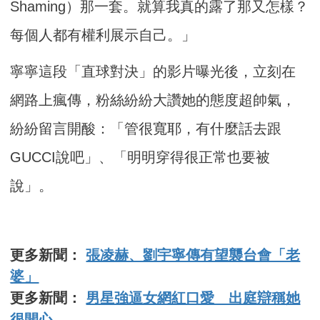
Shaming）那一套。就算我真的露了那又怎樣？
每個人都有權利展示自己。」
寧寧這段「直球對決」的影片曝光後，立刻在
網路上瘋傳，粉絲紛紛大讚她的態度超帥氣，
紛紛留言開酸：「管很寬耶，有什麼話去跟
GUCCI說吧」、「明明穿得很正常也要被
說」。
更多新聞：
張凌赫、劉宇寧傳有望襲台會「老
婆」
更多新聞：
男星強逼女網紅口愛 出庭辯稱她
很開心