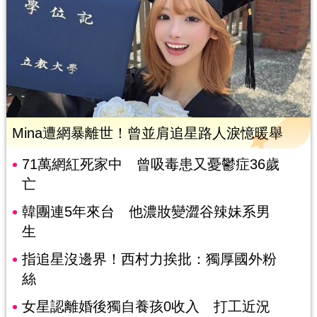
Mina遭網暴離世！曾並肩追星路人淚憶暖舉
71萬網紅死家中 曾吸毒患又憂鬱症36歲
亡
韓團連5年來台 他濃妝變澀谷辣妹系男
生
指追星沒邊界！西村力挨批：獨厚國外粉
絲
女星認離婚後獨自養孩0收入 打工近況