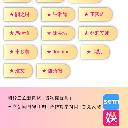
★
關之琳
★
許常德
★
王國旌
★
馬清偉
★
陳美琪
★
亞莉安娜
★
康凱
★
李多慧
★
Joeman
★
建文
★
唐綺陽
關於三立新聞網
隱私權聲明
三立新聞自律守則
合作提案窗口
意見反應