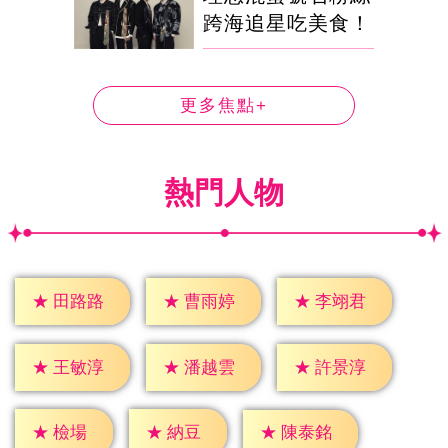
跨海追星吃美食！
更多焦點+
熱門人物
★
田路路
★
曹雨婷
★
李翊君
★
王敏淳
★
潘越雲
★
許景淳
★
檢場
★
納豆
★
陳泰銘