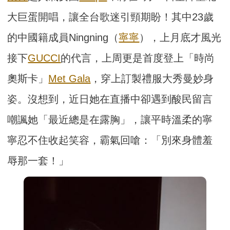
大巨蛋開唱，讓全台歌迷引頸期盼！其中23歲
的中國籍成員Ningning（
寧寧
），上月底才風光
接下
GUCCI
的代言，上周更是首度登上「時尚
奧斯卡」
Met Gala
，穿上訂製禮服大秀曼妙身
姿。沒想到，近日她在直播中卻遇到酸民留言
嘲諷她「最近總是在露胸」，讓平時溫柔的寧
寧忍不住收起笑容，霸氣回嗆：「別來身體羞
辱那一套！」