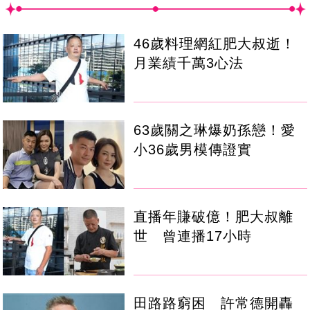
46歲料理網紅肥大叔逝！
月業績千萬3心法
63歲關之琳爆奶孫戀！愛
小36歲男模傳證實
直播年賺破億！肥大叔離
世 曾連播17小時
田路路窮困 許常德開轟