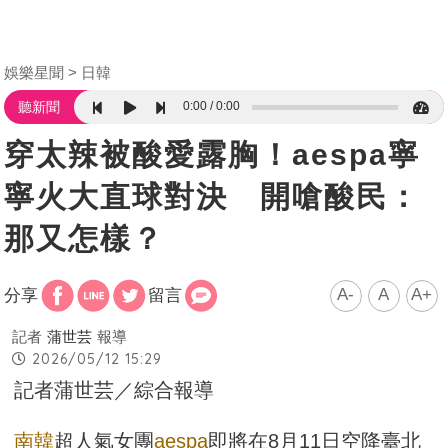
娛樂星聞
日韓
0:00
0:00
聽新聞
穿太辣被酸愛露胸！aespa寧
寧火大直球對決 開嗆酸民：
那又怎樣？
A-
A
A+
分享
留言
記者
蒲世芸
報導
2026/05/12 15:29
記者蒲世芸／綜合報導
南韓
超人氣女團
aespa
即將在8月11日空降臺北