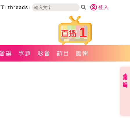
YT
threads
登入
1
音樂
專題
影音
節目
圖輯
直播✦活動