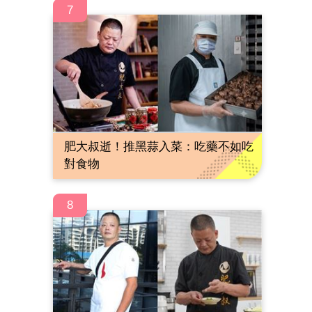
7
肥大叔逝！推黑蒜入菜：吃藥不如吃
對食物
8