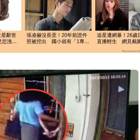
女星辭世
張凌赫沒長歪！20年前證件
追星遭網暴！26歲
兒悲洩臨
照被挖出 國小就有「1專業
直播輕生 網見截
才能」震撼網
整晚睡不著
Recommend