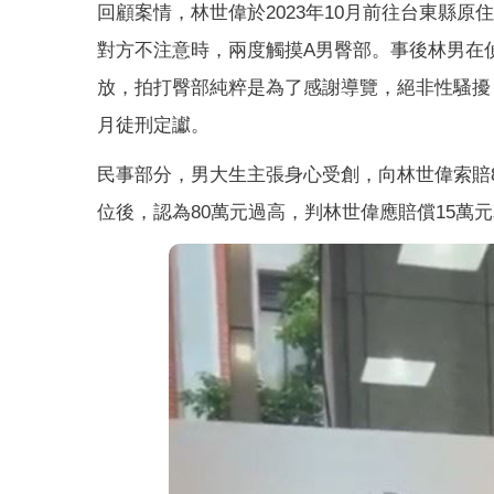
回顧案情，林世偉於2023年10月前往台東縣
對方不注意時，兩度觸摸A男臀部。事後林男在
放，拍打臀部純粹是為了感謝導覽，絕非性騷擾
月徒刑定讞。
民事部分，男大生主張身心受創，向林世偉索賠
位後，認為80萬元過高，判林世偉應賠償15萬