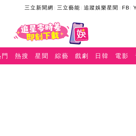
三立新聞網
三立藝能
追蹤娛樂星聞
FB
熱門
熱搜
星聞
綜藝
戲劇
日韓
電影