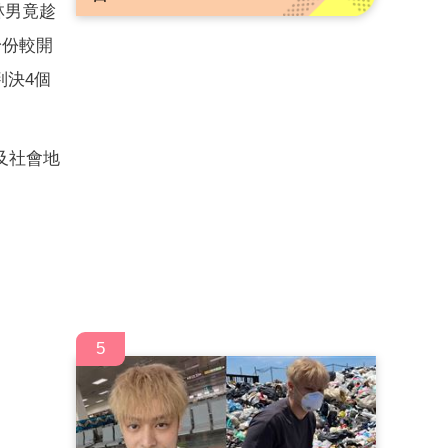
林男竟趁
身份較開
判決4個
及社會地
5