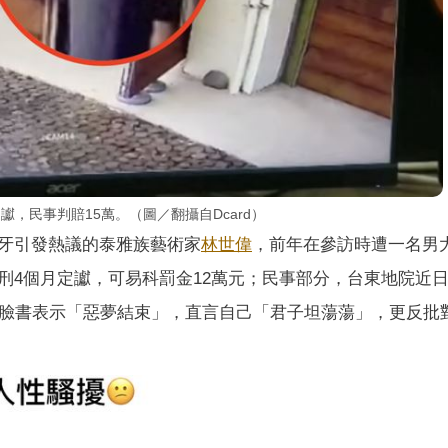
，民事判賠15萬。（圖／翻攝自Dcard）
牙引發熱議的泰雅族藝術家
林世偉
，前年在參訪時遭一名男
刑4個月定讞，可易科罰金12萬元；民事部分，台東地院近
在臉書表示「惡夢結束」，直言自己「君子坦蕩蕩」，更反批