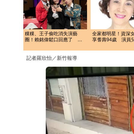
粿粿、王子偷吃消失演藝
全家都明星！資深
圈！賴銘偉鬆口回應了 兩
享耆壽94歲 演員
人最新近況曝光
終前病況
記者羅欣怡／新竹報導