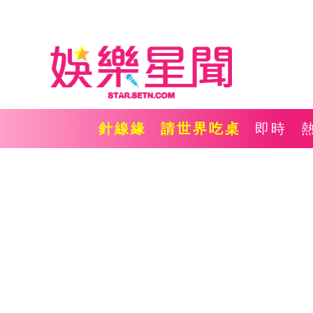
針線緣
請世界吃桌
即時