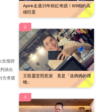
Apink走過15年粉紅奇蹟！8/8相約高
雄巨蛋
2
大生指控
日判決出
王凱靈堂照惹淚 竟是「送媽媽的禮
對方求償
物」
3