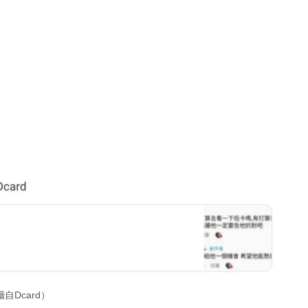
Dcard）