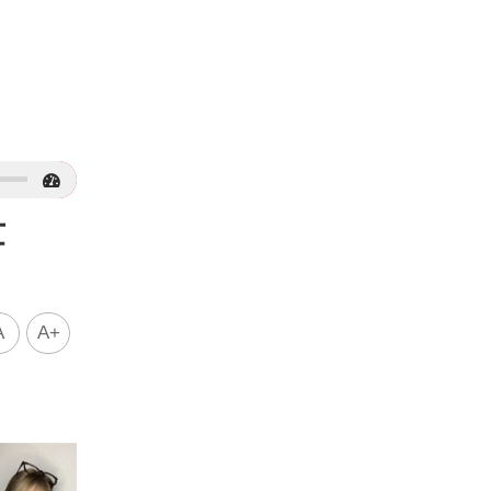
世
A
A+