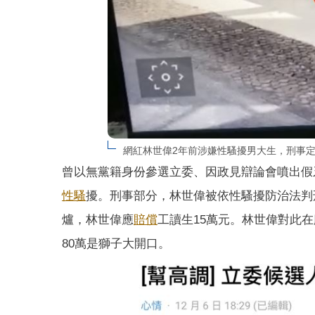
網紅林世偉2年前涉嫌性騷擾男大生，刑事定讞
曾以無黨籍身份參選立委、因政見辯論會噴出假
性騷
擾。刑事部分，林世偉被依性騷擾防治法判
爐，林世偉應
賠償
工讀生15萬元。林世偉對此
80萬是獅子大開口。