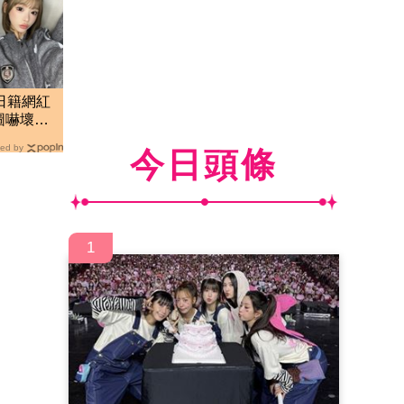
日籍網紅
圖嚇壞：
ed by
今日頭條
1