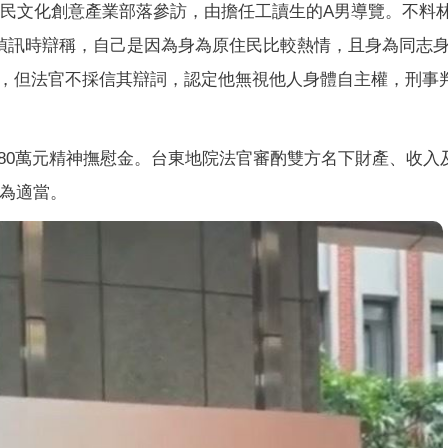
原住民文化創意產業部落參訪，由擔任工讀生的A男導覽。不料
偵訊時辯稱，自己是因為身為原住民比較熱情，且身為同志
，但法官不採信其辯詞，認定他無視他人身體自主權，刑事
80萬元精神撫慰金。台東地院法官審酌雙方名下財產、收入
元為適當。