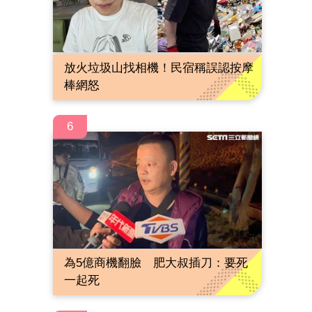
放火垃圾山找相機！民宿稱誤認按摩
棒網怒
6
為5億商機翻臉 肥大叔插刀：要死
一起死