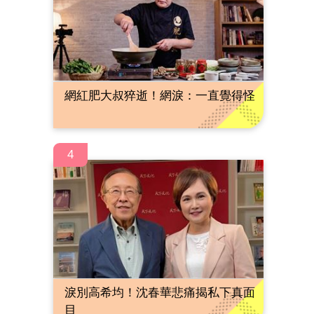
網紅肥大叔猝逝！網淚：一直覺得怪
4
淚別高希均！沈春華悲痛揭私下真面
目