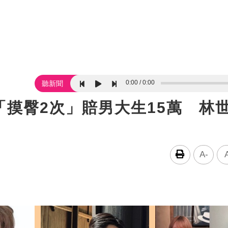
0:00
0:00
聽新聞
摸臀2次」賠男大生15萬 林
A-