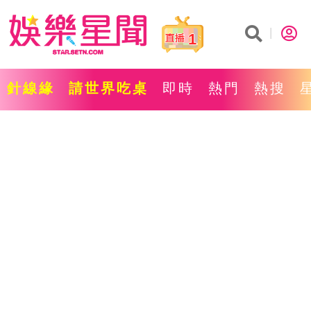
1
針線緣
請世界吃桌
即時
熱門
熱搜