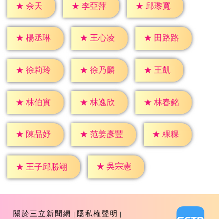
★
余天
★
李亞萍
★
邱瓈寬
★
楊丞琳
★
王心凌
★
田路路
★
王凱
★
徐莉玲
★
徐乃麟
★
林伯實
★
林逸欣
★
林春銘
★
粿粿
★
陳品妤
★
范姜彥豐
★
吳宗憲
★
王子邱勝翊
關於三立新聞網
隱私權聲明