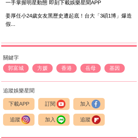
一手掌握明星動態 即刻下載娛樂星聞APP
姜厚任小24歲女友黑歷史遭起底！台大「3碩1博」爆造
假...
關鍵字
郭富城
方媛
香港
岳母
基因
追蹤娛樂星聞
下載APP
訂閱
加入
追蹤
加入
追蹤