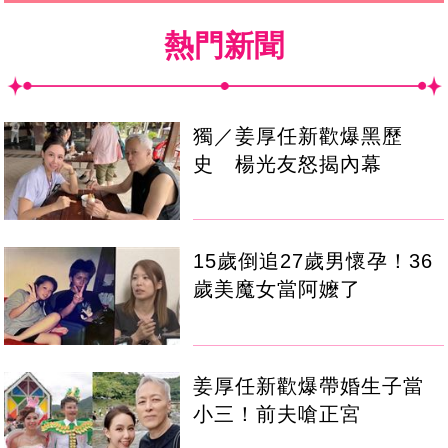
熱門新聞
獨／姜厚任新歡爆黑歷
史 楊光友怒揭內幕
15歲倒追27歲男懷孕！36
歲美魔女當阿嬤了
姜厚任新歡爆帶婚生子當
小三！前夫嗆正宮