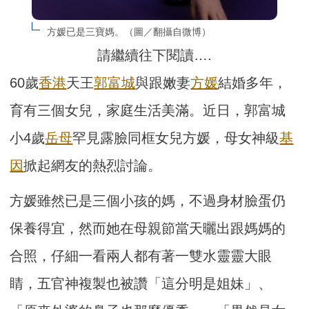
方媛已是三寶媽。（圖／翻攝自微博）
請繼續往下閱讀….
60歲
香港
天王
郭富城
與跟嫩妻
方媛
結婚多年，
育有三個女兒，家庭生活美滿。近日，郭富城
小4歲
岳母
罕見露臉同框女兒方媛，母女神級
基
因
掀起網友的熱烈討論。
方媛雖然已是三個小孩的媽，不過身材臉蛋仍
保養得宜，然而她在母親節當天曬出跟媽媽的
合照，仔細一看兩人都有著一雙水靈靈大眼
睛，五官神複製也被讚「這分明是姐妹」、