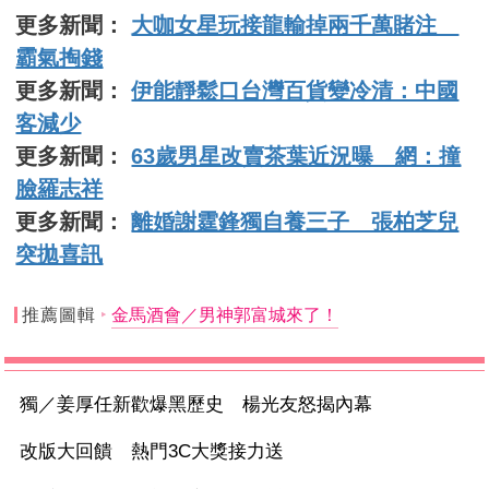
更多新聞：
大咖女星玩接龍輸掉兩千萬賭注
霸氣掏錢
更多新聞：
伊能靜鬆口台灣百貨變冷清：中國
客減少
更多新聞：
63歲男星改賣茶葉近況曝 網：撞
臉羅志祥
更多新聞：
離婚謝霆鋒獨自養三子 張柏芝兒
突拋喜訊
推薦圖輯
金馬酒會／男神郭富城來了！
獨／姜厚任新歡爆黑歷史 楊光友怒揭內幕
改版大回饋 熱門3C大獎接力送