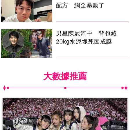
配方 網全暴動了
男星陳屍河中 背包藏
20kg水泥塊死因成謎
大數據推薦