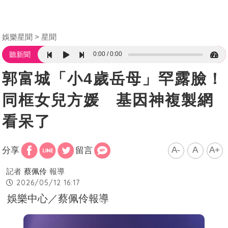
娛樂星聞
星聞
0:00
0:00
聽新聞
郭富城「小4歲岳母」罕露臉！
同框女兒方媛 基因神複製網
看呆了
A-
A
A+
分享
留言
記者
蔡佩伶
報導
2026/05/12 16:17
娛樂中心／蔡佩伶報導