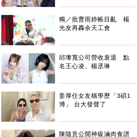
獨／批曹雨婷帳目亂 楊
光友再轟余天工會
邱瓈寬公司營收衰退 點
名王心凌、楊丞琳
姜厚任女友稱學歷「3碩1
博」 台大發聲了
陳隨意公開神級滷肉食譜