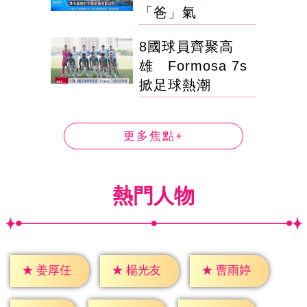
「爸」氣
8國球員齊聚高
雄 Formosa 7s
掀足球熱潮
更多焦點+
熱門人物
★
姜厚任
★
楊光友
★
曹雨婷