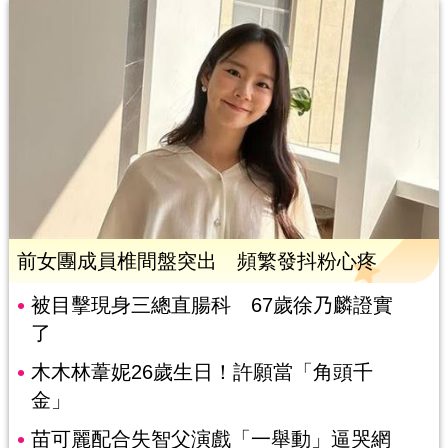
前女團成員椎間盤突出 頻繁發抖粉心疼
被目擊現身三總直腸科 67歲徐乃麟證實
了
木木林葦妮26歲生日！許願當「角頭千
金」
苗可麗配合失智父演戲「一舉動」逼哭網