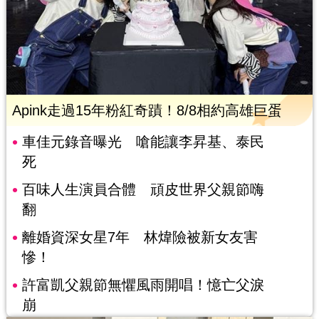
Apink走過15年粉紅奇蹟！8/8相約高雄巨蛋
車佳元錄音曝光 嗆能讓李昇基、泰民
死
百味人生演員合體 頑皮世界父親節嗨
翻
離婚資深女星7年 林煒險被新女友害
慘！
許富凱父親節無懼風雨開唱！憶亡父淚
崩