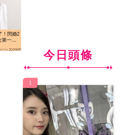
了！閃婚2
公第一時
ed by
今日頭條
1