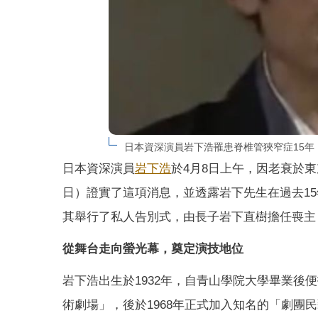
日本資深演員岩下浩罹患脊椎管狹窄症15年
日本資深演員
岩下浩
於4月8日上午，因老衰於
日）證實了這項消息，並透露岩下先生在過去1
其舉行了私人告別式，由長子岩下直樹擔任喪主
從舞台走向螢光幕，奠定演技地位
岩下浩出生於1932年，自青山學院大學畢業後
術劇場」，後於1968年正式加入知名的「劇