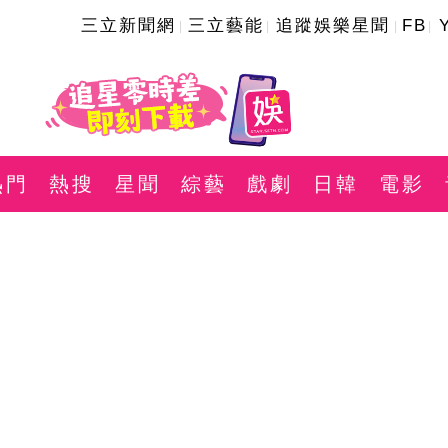
三立新聞網
三立藝能
追蹤娛樂星聞
FB
熱門
熱搜
星聞
綜藝
戲劇
日韓
電影