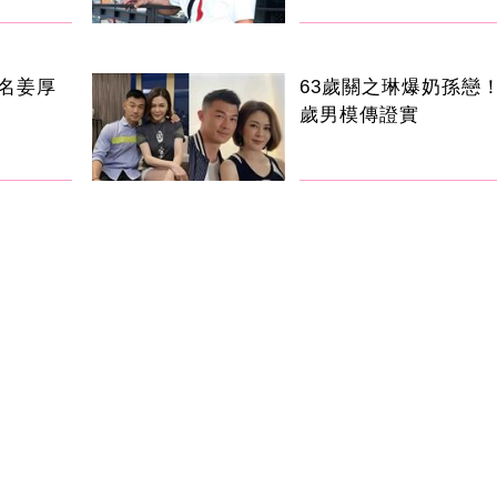
名姜厚
63歲關之琳爆奶孫戀！
歲男模傳證實