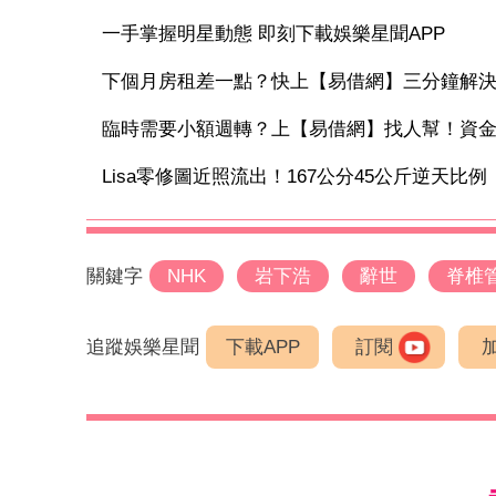
一手掌握明星動態 即刻下載娛樂星聞APP
下個月房租差一點？快上【易借網】三分鐘解
臨時需要小額週轉？上【易借網】找人幫！資
Lisa零修圖近照流出！167公分45公斤逆天比例 
關鍵字
NHK
岩下浩
辭世
脊椎
追蹤娛樂星聞
下載APP
訂閱