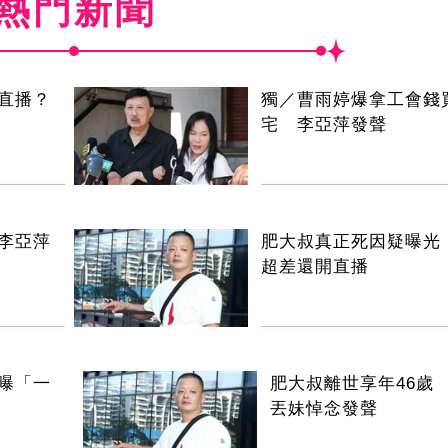
熱門新聞
直播？
獨／曹雨婷爆拿工會錢
宅 李亞萍發聲
李亞萍
肥大叔真正死因疑曝光
超差還開直播
曝「一
肥大叔離世享年46歲
丟妹悼念發聲