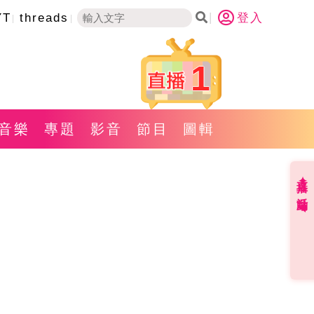
YT
threads
登入
1
音樂
專題
影音
節目
圖輯
直播✦活動