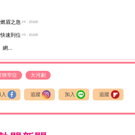
決燃眉之急
PR・易借網
金快速到位
PR・易借網
網...
管狹窄症
大河劇
加入
追蹤
加入
追蹤