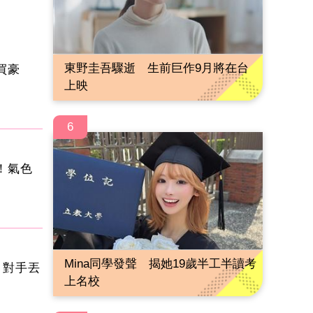
東野圭吾驟逝 生前巨作9月將在台
買豪
上映
6
！氣色
Mina同學發聲 揭她19歲半工半讀考
 對手丟
上名校