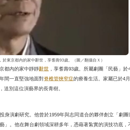
，於東京都內的家中辭世，享耆壽93歲。（圖／翻攝自Ｘ）
東京都內的家中靜靜
辭世
，享耆壽93歲。所屬劇團「民藝」於今
5年間一直堅強地面對
脊椎管狹窄症
的療養生活。家屬已於4月
，送別這位演藝界的長青樹。
便投身演劇研究。他曾於1959年與志同道合的夥伴創立「劇團
團民藝」。他在舞台劇領域深耕多年，憑藉著紮實的演技功底，