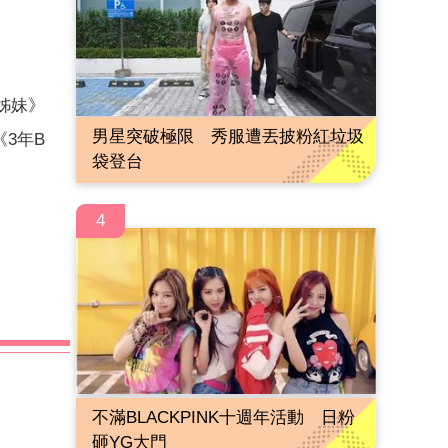
姊妹》
男星突破極限 秀服遭丟披粉紅垃圾
3年B
袋登台
4
不滿BLACKPINK十週年活動 日粉
砸YG大門