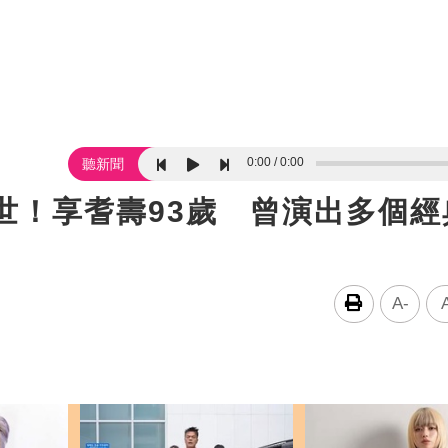
0:00
0:00
聽新聞
世！享耆壽93歲 曾演出多個經
A-