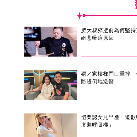
肥大叔猝逝前為何堅持
網悲曝這原因
獨／家樓梯門口重摔 
路邊倒地送醫
愷樂認女兒早產 道歉
度裝呼吸機」