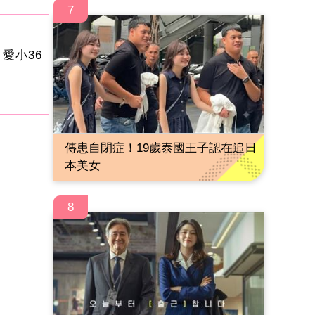
7
愛小36
傳患自閉症！19歲泰國王子認在追日
本美女
8