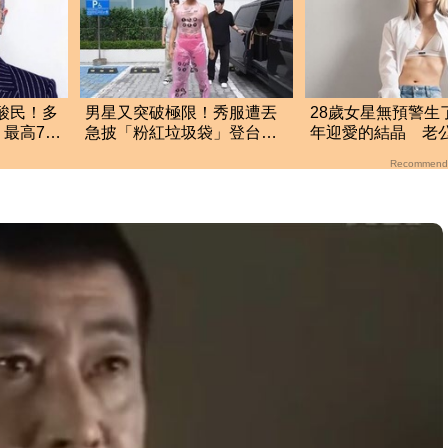
擊酸民！多
男星又突破極限！秀服遭丟
28歲女星無預警生
最高700
急披「粉紅垃圾袋」登台
年迎愛的結晶 老
全場看傻眼
間「1動作」放閃
Recommend