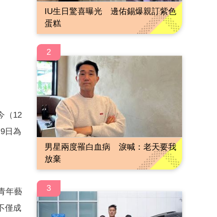
IU生日驚喜曝光 邊佑錫爆親訂紫色
蛋糕
2
（12
9日為
男星兩度罹白血病 淚喊：老天要我
放棄
3
青年藝
不僅成