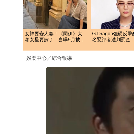
女神要變人妻！《同伊》大
G-Dragon強硬反
咖女星要嫁了 喜曝9月披婚
名惡評者遭判罰金 
紗嫁企業家男友
萬韓元
娛樂中心／綜合報導