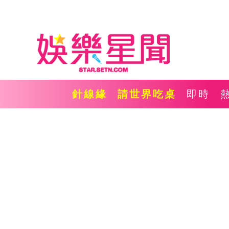
針線緣
請世界吃桌
即時