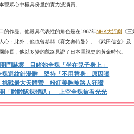
本觀眾心中極具份量的實力派演員。
的作品。他最具代表性的角色是在1967年
NHK
大河劇
《三
人心；此外，他也曾參與《賽文奧特曼》、《武田信玄》及《
園師長，他以多變的戲路見證了日本電視史的黃金時代。
媽媽開門嚇壞 目睹她全裸「坐在兒子身上」
全裸迴紋針湯唯 堅持「不用替身」原因曝
」挑戰最大天體營 粉紅美胸被路人狂讚
點開「啦啦隊裸體趴」 上空全裸被看光光