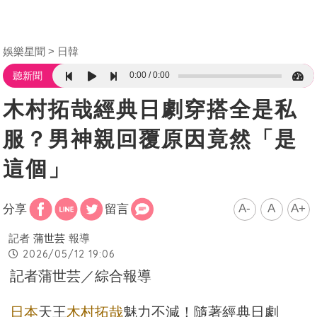
娛樂星聞
日韓
0:00
0:00
聽新聞
木村拓哉經典日劇穿搭全是私
服？男神親回覆原因竟然「是
這個」
A-
A
A+
分享
留言
記者
蒲世芸
報導
2026/05/12 19:06
記者蒲世芸／綜合報導
日本
天王
木村拓哉
魅力不減！隨著經典日劇