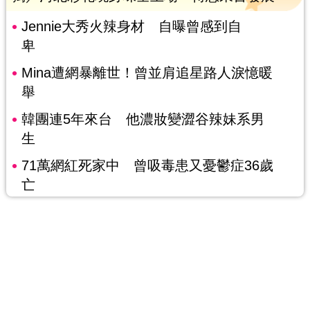
Jennie大秀火辣身材 自曝曾感到自
卑
Mina遭網暴離世！曾並肩追星路人淚憶暖
舉
韓團連5年來台 他濃妝變澀谷辣妹系男
生
71萬網紅死家中 曾吸毒患又憂鬱症36歲
亡