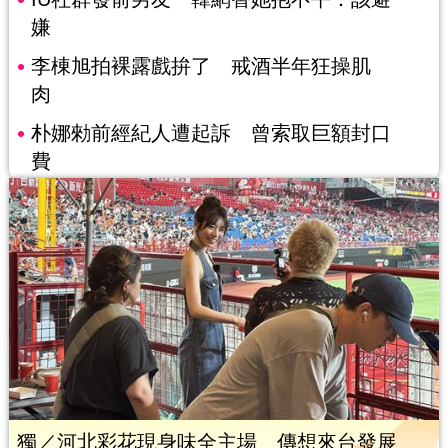
嫌
李棟旭拍裸露戲拚了 戒酒半年狂操肌
肉
朴娜勑前經紀人遭起訴 曾索取巨額封口
費
獨／河北彩花現身味全主場 傳想來台發展