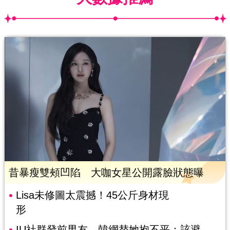
昔暴瘦雙頰凹陷 大咖女星公開露臉狀態曝
Lisa未修圖太震撼！45公斤身材現
形
IU社群發前男友 韓網替她抱不平：該避