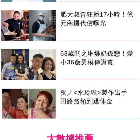
肥大叔曾狂播17小時！億
元商機代價曝光
63歲關之琳爆奶孫戀！愛
小36歲男模傳證實
獨／<水玲瓏>製作出手
田路路領到退休金
大數據推薦