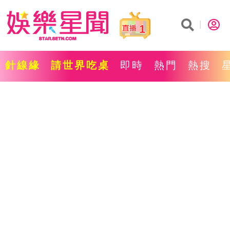
1
針線緣
請世界吃桌
即時
熱門
熱搜