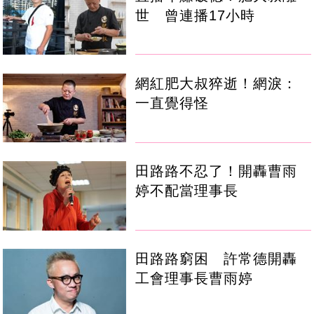
世 曾連播17小時
網紅肥大叔猝逝！網淚：
一直覺得怪
田路路不忍了！開轟曹雨
婷不配當理事長
田路路窮困 許常德開轟
工會理事長曹雨婷