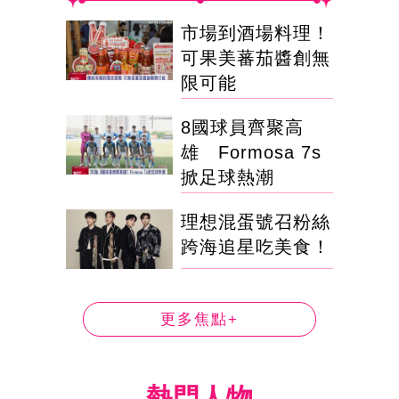
市場到酒場料理！
可果美蕃茄醬創無
限可能
8國球員齊聚高
雄 Formosa 7s
掀足球熱潮
理想混蛋號召粉絲
跨海追星吃美食！
更多焦點+
熱門人物