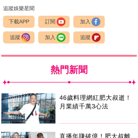
追蹤娛樂星聞
下載APP
訂閱
加入
追蹤
加入
追蹤
熱門新聞
46歲料理網紅肥大叔逝！
月業績千萬3心法
直播年賺破億！肥大叔離