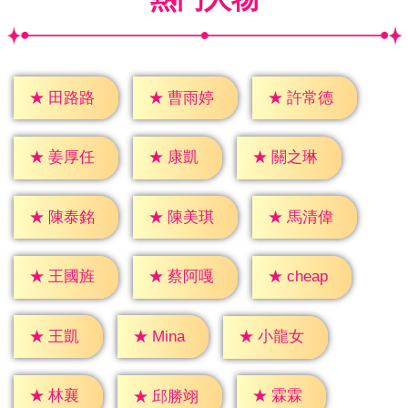
★
田路路
★
曹雨婷
★
許常德
★
康凱
★
姜厚任
★
關之琳
★
陳泰銘
★
陳美琪
★
馬清偉
★
cheap
★
王國旌
★
蔡阿嘎
★
王凱
★
Mina
★
小龍女
★
林襄
★
霖霖
★
邱勝翊