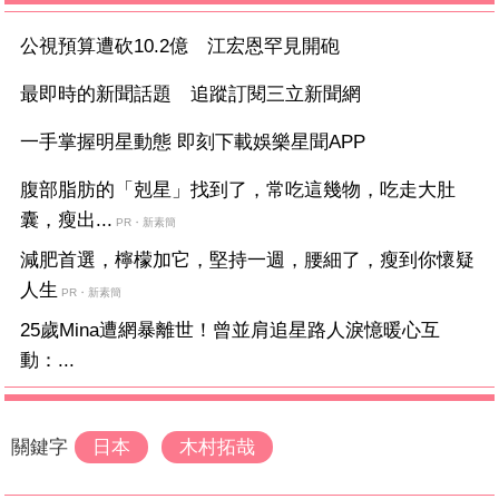
公視預算遭砍10.2億 江宏恩罕見開砲
最即時的新聞話題 追蹤訂閱三立新聞網
一手掌握明星動態 即刻下載娛樂星聞APP
腹部脂肪的「剋星」找到了，常吃這幾物，吃走大肚
囊，瘦出...
PR・新素簡
減肥首選，檸檬加它，堅持一週，腰細了，瘦到你懷疑
人生
PR・新素簡
25歲Mina遭網暴離世！曾並肩追星路人淚憶暖心互
動：...
關鍵字
日本
木村拓哉