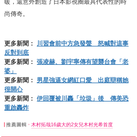
暖，還意外創造了日本影視圈最具代表性的時
尚傳奇。
更多新聞：
川習會前中方急發聲 怒喊對這事
反對到底
更多新聞：
張凌赫、劉宇寧傳有望襲台會「老
婆」
更多新聞：
男星強逼女網紅口愛 出庭辯稱她
很開心
更多新聞：
伊回覆被川轟「垃圾」後 傳美恐
重啟轟炸
推薦圖輯
木村拓哉16歲大的2女兒木村光希首度