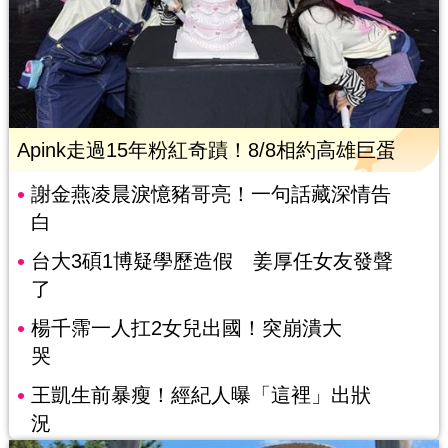
Apink走過15年粉紅奇蹟！8/8相約高雄巨蛋
謝金燕凌晨淚憶豬哥亮！一句話藏深情告
白
台大3碩1博疑學歷造假 姜厚任女友發聲
了
楊千霈一人扛2女兒出國！突崩潰大
哭
王凱生前暴瘦！經紀人曝「這裡」出狀
況