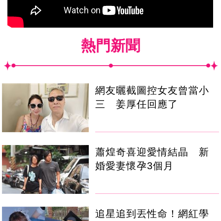
熱門新聞
網友曬截圖控女友曾當小
三 姜厚任回應了
蕭煌奇喜迎愛情結晶 新
婚愛妻懷孕3個月
追星追到丟性命！網紅學