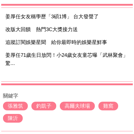
姜厚任女友稱學歷「3碩1博」 台大發聲了
改版大回饋 熱門3C大獎接力送
追蹤訂閱娛樂星聞 給你最即時的娛樂星鮮事
姜厚任71歲生日放閃！小24歲女友童芯曝「武林聚會」
驚...
關鍵字
張雅筑
釣凱子
高爾夫球場
雞窩
陳沂