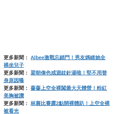
更多新聞：
Albee激戰忘鎖門！男友媽睹她全
裸坐兒子
更多新聞：
梁朝偉色戒迴紋針湯唯！堅不用替
身原因曝
更多新聞：
薔薔上空全裸闖最大天體營！粉紅
美胸被讚
更多新聞：
林襄比賽露2點開裸體趴！上空全裸
被看光