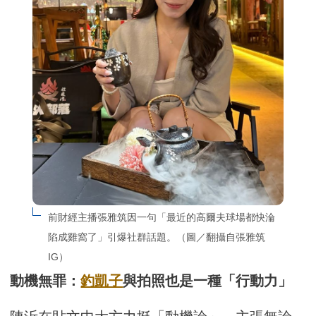
前財經主播張雅筑因一句「最近的高爾夫球場都快淪
陷成雞窩了」引爆社群話題。（圖／翻攝自張雅筑
IG）
動機無罪：
釣凱子
與拍照也是一種「行動力」