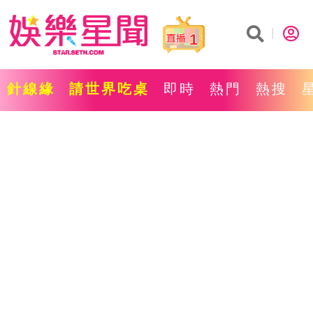
1
針線緣
請世界吃桌
即時
熱門
熱搜