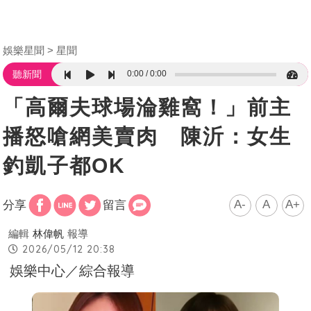
娛樂星聞
星聞
0:00
0:00
聽新聞
「高爾夫球場淪雞窩！」前主
播怒嗆網美賣肉 陳沂：女生
釣凱子都OK
A-
A
A+
分享
留言
編輯
林偉帆
報導
2026/05/12 20:38
娛樂中心／綜合報導