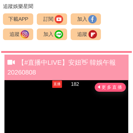
追蹤娛樂星聞
下載APP
訂閱
加入
追蹤
加入
追蹤
【#直播中LIVE】安妞👋 韓娛午報
20260808