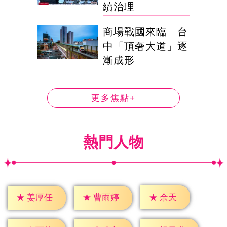
續治理
商場戰國來臨 台
中「頂奢大道」逐
漸成形
更多焦點+
熱門人物
★
余天
★
姜厚任
★
曹雨婷