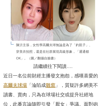
陳沂主張，女性學高爾夫球無論是為了「釣凱子」、
穿美衣拍照，還是在社群展現高級形象，「通通都
OK」。（圖／翻攝自臉書）
請繼續往下閱讀….
近日一名位前財經主播發文抱怨，感嘆喜愛的
高爾夫球場
「淪陷成
雞窩
」，質疑許多網美不
讀書、賣肉，只為在球場社交或提升社經地
位，此番言論隨即引發「厭女」爭議。面對砲