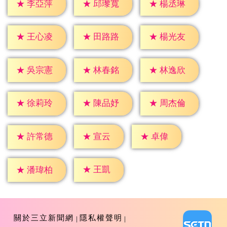
★
李亞萍
★
邱瓈寬
★
楊丞琳
★
王心凌
★
田路路
★
楊光友
★
吳宗憲
★
林春銘
★
林逸欣
★
徐莉玲
★
陳品妤
★
周杰倫
★
宣云
★
卓偉
★
許常德
★
王凱
★
潘瑋柏
關於三立新聞網
隱私權聲明