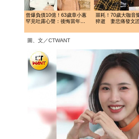
曾爆負債10億！63歲章小蕙
噩耗！70歲大咖音
罕見吐露心聲：後悔當年嫁
猝逝 妻悲痛發文
給鍾鎮濤
是我一生摯愛
圖、文／CTWANT