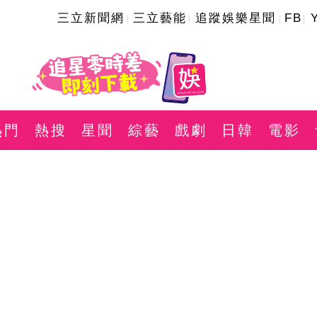
三立新聞網
三立藝能
追蹤娛樂星聞
FB
熱門
熱搜
星聞
綜藝
戲劇
日韓
電影