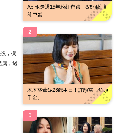
Apink走過15年粉紅奇蹟！8/8相約高
雄巨蛋
2
展後，橫
透露，過
木木林葦妮26歲生日！許願當「角頭
千金」
3