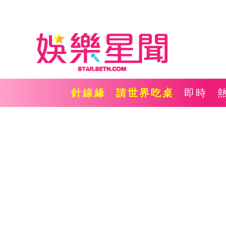
針線緣
請世界吃桌
即時