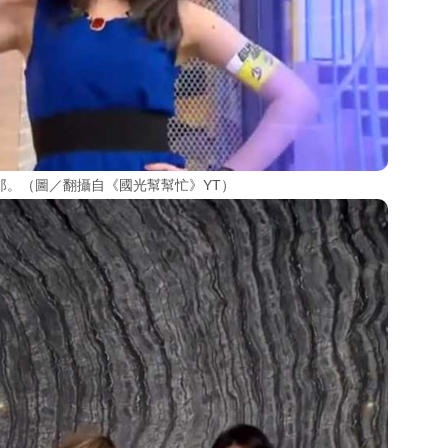
郎。（圖／翻攝自《國光幫幫忙》YT）