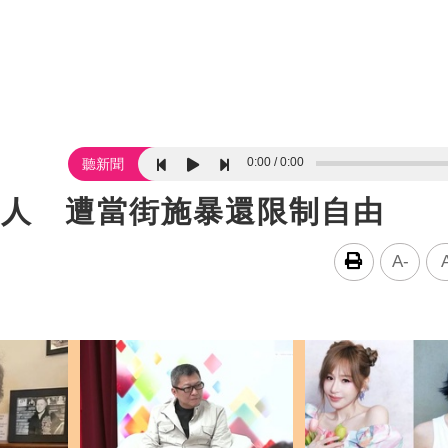
0:00
0:00
聽新聞
情人 遭當街施暴還限制自由
A-