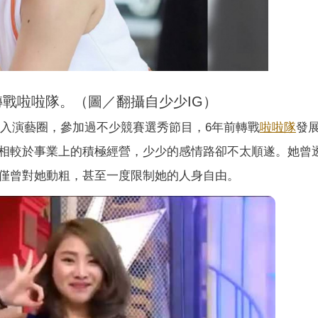
轉戰啦啦隊。（圖／翻攝自少少IG）
年踏入演藝圈，參加過不少競賽選秀節目，6年前轉戰
啦啦隊
發
相較於事業上的積極經營，少少的感情路卻不太順遂。她曾
僅曾對她動粗，甚至一度限制她的人身自由。