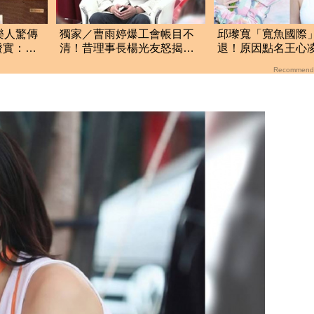
樂人驚傳
獨家／曹雨婷爆工會帳目不
邱瓈寬「寬魚國際
證實：他
清！昔理事長楊光友怒揭金
退！原因點名王心
流內幕：亂七八糟
琳網笑翻：太誠實
Recommend