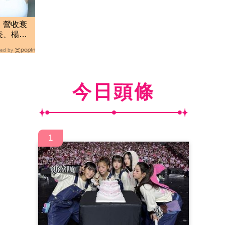
」營收衰
凌、楊丞
ed by
今日頭條
1