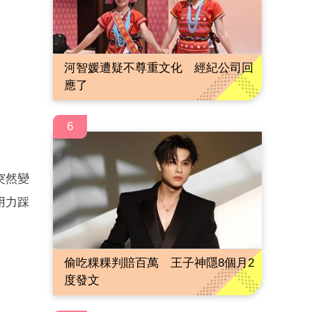
河智媛遭疑不尊重文化 經紀公司回
應了
6
突然變
用力踩
偷吃粿粿判賠百萬 王子神隱8個月2
度發文