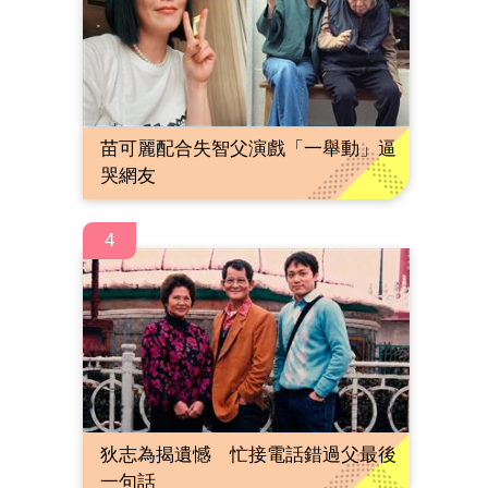
苗可麗配合失智父演戲「一舉動」逼
哭網友
4
狄志為揭遺憾 忙接電話錯過父最後
一句話