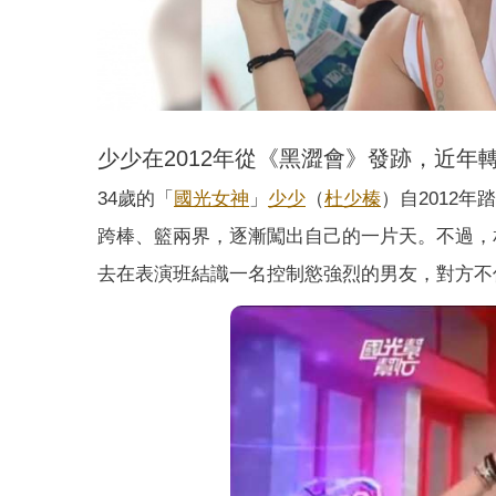
少少在2012年從《黑澀會》發跡，近年
34歲的「
國光女神
」
少少
（
杜少榛
）自2012
跨棒、籃兩界，逐漸闖出自己的一片天。不過，
去在表演班結識一名控制慾強烈的男友，對方不