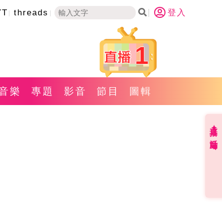
YT
threads
登入
1
音樂
專題
影音
節目
圖輯
直播✦活動