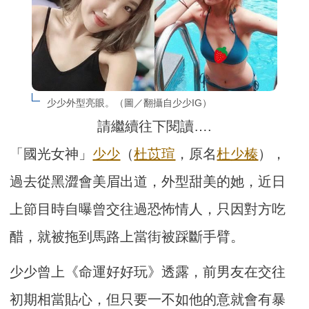
少少外型亮眼。（圖／翻攝自少少IG）
請繼續往下閱讀….
「國光女神」
少少
（
杜苡瑄
，原名
杜少榛
），
過去從黑澀會美眉出道，外型甜美的她，近日
上節目時自曝曾交往過恐怖情人，只因對方吃
醋，就被拖到馬路上當街被踩斷手臂。
少少曾上《命運好好玩》透露，前男友在交往
初期相當貼心，但只要一不如他的意就會有暴