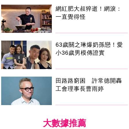
網紅肥大叔猝逝！網淚：
一直覺得怪
63歲關之琳爆奶孫戀！愛
小36歲男模傳證實
田路路窮困 許常德開轟
工會理事長曹雨婷
大數據推薦