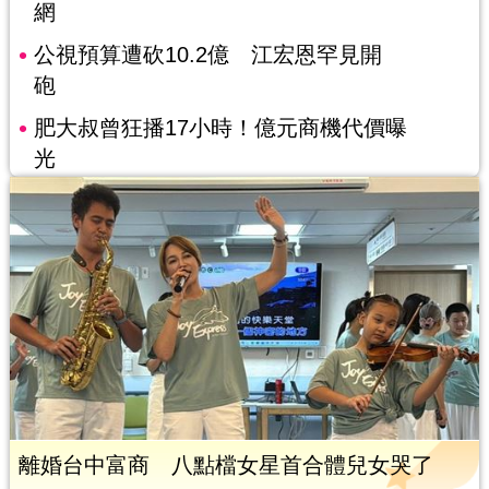
網
公視預算遭砍10.2億 江宏恩罕見開
砲
肥大叔曾狂播17小時！億元商機代價曝
光
離婚台中富商 八點檔女星首合體兒女哭了