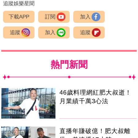
追蹤娛樂星聞
下載APP
訂閱
加入
追蹤
加入
追蹤
熱門新聞
46歲料理網紅肥大叔逝！
月業績千萬3心法
直播年賺破億！肥大叔離