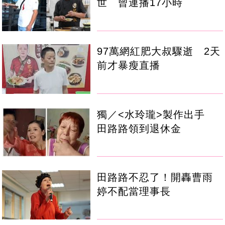
世 曾連播17小時
97萬網紅肥大叔驟逝 2天
前才暴瘦直播
獨／<水玲瓏>製作出手
田路路領到退休金
田路路不忍了！開轟曹雨
婷不配當理事長