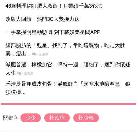
46歲料理網紅肥大叔逝！月業績千萬3心法
改版大回饋 熱門3C大獎接力送
一手掌握明星動態 即刻下載娛樂星聞APP
腹部脂肪的「剋星」找到了，常吃這幾物，吃走大肚
囊，瘦出...
PR・新素簡
減肥首選，檸檬加它，堅持一週，腰細了，瘦到你懷疑
人生
PR・新素簡
禾浩辰暴瘦成皮包骨！滿臉鮮血「頭塞水池險窒息」狼
狽模樣...
關鍵字
少少
杜苡瑄
杜少榛