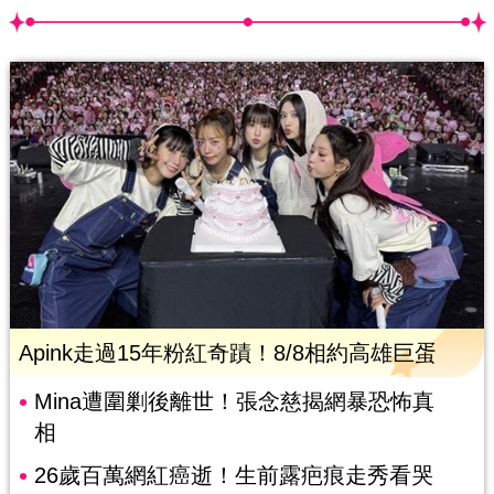
Apink走過15年粉紅奇蹟！8/8相約高雄巨蛋
Mina遭圍剿後離世！張念慈揭網暴恐怖真
相
26歲百萬網紅癌逝！生前露疤痕走秀看哭