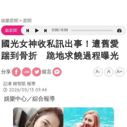
娛樂星聞
星聞
0:00
0:00
聽新聞
國光女神收私訊出事！遭舊愛
踹到骨折 跪地求饒過程曝光
A-
A
A+
分享
留言
記者 鍾智凱 報導
2026/05/13 09:44
娛樂中心／綜合報導