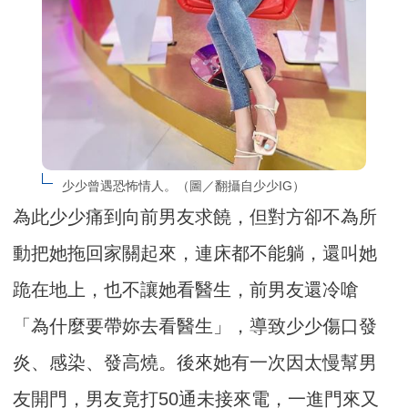
少少曾遇恐怖情人。（圖／翻攝自少少IG）
為此少少痛到向前男友求饒，但對方卻不為所
動把她拖回家關起來，連床都不能躺，還叫她
跪在地上，也不讓她看醫生，前男友還冷嗆
「為什麼要帶妳去看醫生」，導致少少傷口發
炎、感染、發高燒。後來她有一次因太慢幫男
友開門，男友竟打50通未接來電，一進門來又