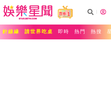
1
針線緣
請世界吃桌
即時
熱門
熱搜