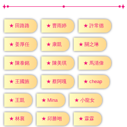
★
田路路
★
曹雨婷
★
許常德
★
康凱
★
姜厚任
★
關之琳
★
陳泰銘
★
陳美琪
★
馬清偉
★
cheap
★
王國旌
★
蔡阿嘎
★
王凱
★
Mina
★
小龍女
★
林襄
★
霖霖
★
邱勝翊