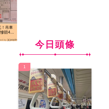
元！吊車
慘賠445
會
ed by
今日頭條
1