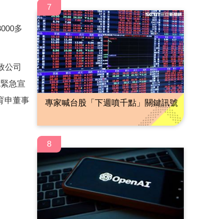
7
00多
致公司
也緊急宣
育申董事
專家喊台股「下週噴千點」關鍵訊號
8