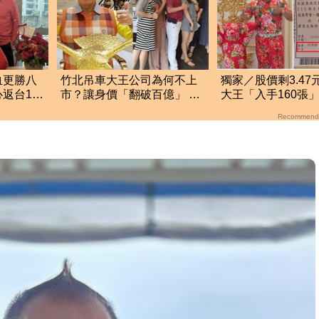
血更勝八
竹北吊車大王公司為何不上
獨家／股價剩3.47
返台13
市？讓身價「翻破百億」 網
大王「入手160張」
揭驚人內幕
萬：出席股東說明
Recommend