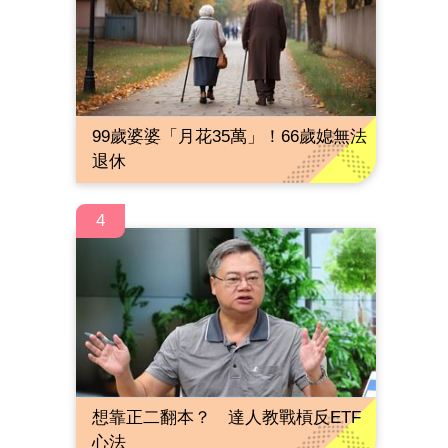
99歲婆婆「月花35萬」！66歲媳無法
退休
4
想靠正二翻本？ 達人教戰槓反ETF
心法