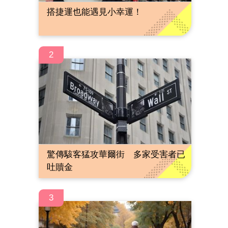
搭捷運也能遇見小幸運！
2
驚傳駭客猛攻華爾街 多家受害者已
吐贖金
3