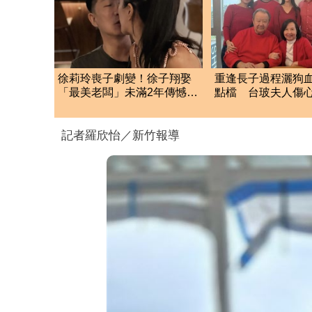
徐莉玲喪子劇變！徐子翔娶
重逢長子過程灑狗
「最美老闆」未滿2年傳憾
點檔 台玻夫人傷心
事 她棄繼承藏隱情
年後奇蹟找回
記者羅欣怡／新竹報導