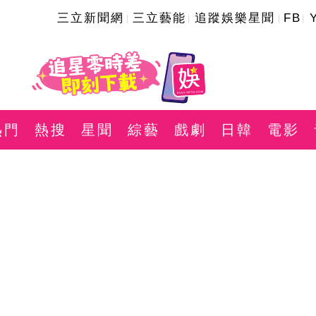
三立新聞網
三立藝能
追蹤娛樂星聞
FB
熱門
熱搜
星聞
綜藝
戲劇
日韓
電影