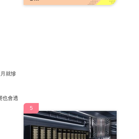
個月就慘
龑也會透
5