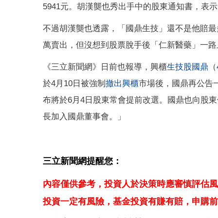
5941元。胡漢龑也秀出手中的股東通知書，表
不過胡漢龑也透露，「國鼎生技」還不是他賠最多
萬賣出，但沒想到股票脫手後「仁新醫藥」一路
《三立新聞網》日前也報導，興櫃
生技股
國鼎
（
於4月10日被強制
撤出興櫃
市場後，國鼎再公告
布將於6月4日股東常會提前改選。國鼎也向股
長加入國鼎董事會。」
三立新聞網提醒您：
內容僅供參考，投資人於決策時應審慎評估風
投資一定有風險，基金投資有賺有賠，申購前