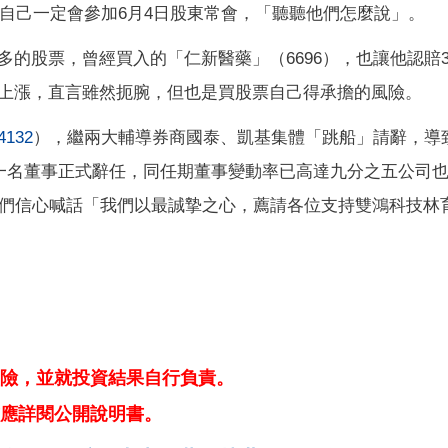
示自己一定會參加6月4日股東常會，「聽聽他們怎麼說」。
的股票，曾經買入的「仁新醫藥」（6696），也讓他認賠30
上漲，直言雖然扼腕，但也是買股票自己得承擔的風險。
4132
），繼兩大輔導券商國泰、凱基集體「跳船」請辭，導
一名董事正式辭任，同任期董事變動率已高達九分之五公司
東們信心喊話「我們以最誠摯之心，薦請各位支持雙鴻科技林
險，並就投資結果自行負責。
應詳閱公開說明書。