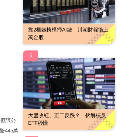
靠2根鐵軌橫掃AI鏈 川湖財報衝上
萬金股
6
大盤收紅、正二反跌？ 拆解槓反
，但該公
ETF秒懂
445萬