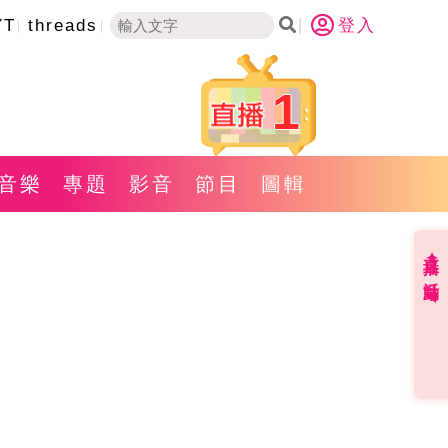
YT
threads
登入
1
音樂
專題
影音
節目
圖輯
直播✦活動