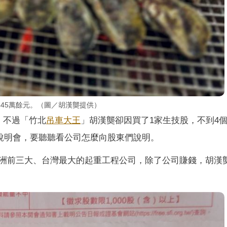
45萬餘元。（圖／胡漢龑提供）
，不過「竹北
吊車大王
」胡漢龑卻因買了1家生技股，不到4
東說明會，要聽聽看公司怎麼向股東們說明。
洲前三大、台灣最大的起重工程公司，除了公司賺錢，胡漢