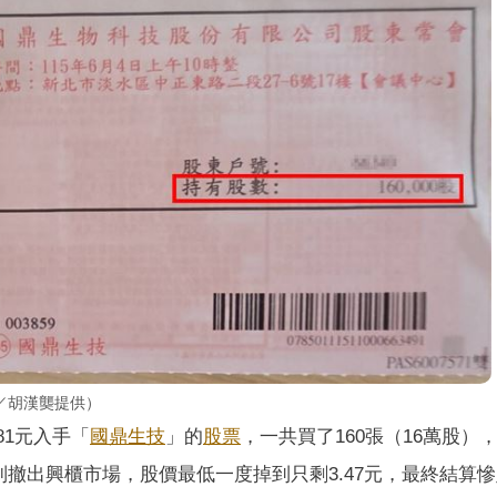
／胡漢龑提供）
81元入手「
國鼎生技
」的
股票
，一共買了160張（16萬股）
撤出興櫃市場，股價最低一度掉到只剩3.47元，最終結算慘賠