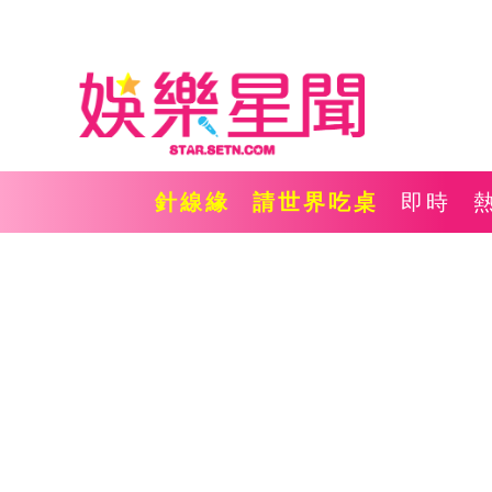
針線緣
請世界吃桌
即時