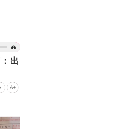
萬：出
A
A+