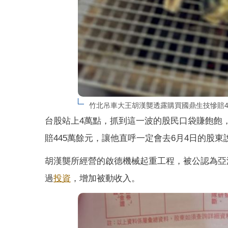
竹北吊車大王胡漢龑透露購買國鼎生技慘賠4
台股站上4萬點，抓到這一波的股民口袋賺飽飽
賠445萬餘元，讓他直呼一定會去6月4日的股
胡漢龑所經營的啟德機械起重工程，被公認為亞
過
投資
，增加被動收入。