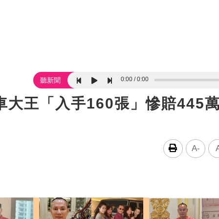
0:00
0:00
聽新聞
車大王「入手160張」慘賠445
A-