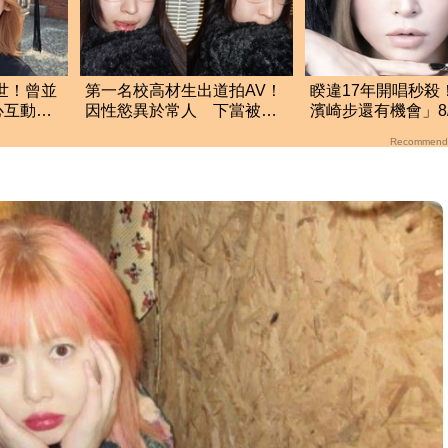
離世！曾並
第一名校高材生出道拍AV！
睽違17年開唱秒殺
心互動：
因性慾異於常人 下當被封
濱崎步還有機會」8
「變態少女」
天⋯搶票時間曝
Recommend