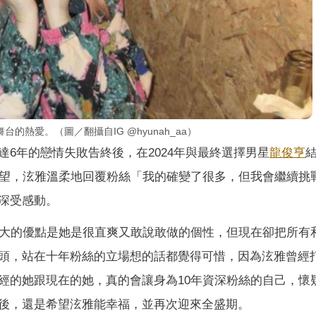
熱愛。（圖／翻攝自IG @hyunah_aa）
達6年的戀情失敗告終後，在2024年與最終選擇男星
龍俊亨
望，泫雅溫柔地回覆粉絲「我的確變了很多，但我會繼續挑
深受感動。
最大的優點是她是很直爽又敢說敢做的個性，但現在卻把所有
頭，站在十年粉絲的立場想的話都覺得可惜，因為泫雅曾經
經的她跟現在的她，真的會讓身為10年資深粉絲的自己，懷
後，還是希望泫雅能幸福，並再次迎來全盛期。