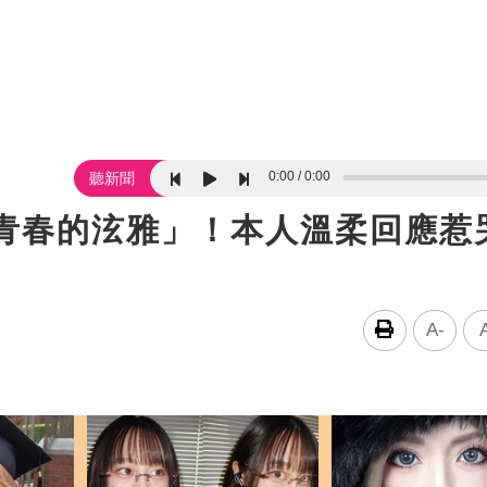
0:00
0:00
聽新聞
是青春的泫雅」！本人溫柔回應惹
A-