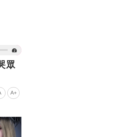
哭眾
A
A+