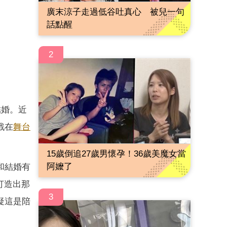
廣末涼子走過低谷吐真心 被兒一句
話點醒
2
結婚。近
戰在
舞台
15歲倒追27歲男懷孕！36歲美魔女當
阿嬤了
和結婚有
打造出那
3
疑這是陪