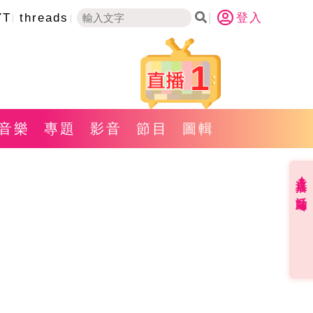
YT
threads
登入
1
音樂
專題
影音
節目
圖輯
直播✦活動