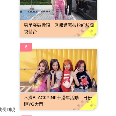
男星突破極限 秀服遭丟披粉紅垃圾
袋登台
6
不滿BLACKPINK十週年活動 日粉
砸YG大門
成長到現