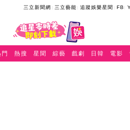
三立新聞網
三立藝能
追蹤娛樂星聞
FB
熱門
熱搜
星聞
綜藝
戲劇
日韓
電影