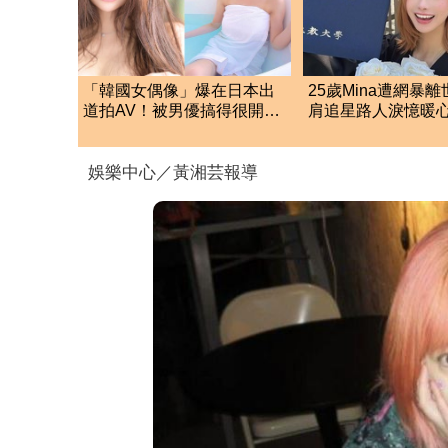
「韓國女偶像」爆在日本出
25歲Mina遭網暴
道拍AV！被男優搞得很開
肩追星路人淚憶暖
心 達人揭驚人真相
她真的很善良
娛樂中心／黃湘芸報導