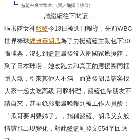
籃籃被爆大頭症。(圖／翻攝自臉書）
請繼續往下閱讀….
啦啦隊女神
籃籃
今13日被週刊報導，先前WBC
世界棒球
經典賽
胡瓜
為了力挺籃籃主動包下30
張球票，沒想到籃籃最後沒入圍國家應援隊，
到了日本球場，她改跑去和真正的應援團同框
蹭人氣，引來其他人不滿。而賽後胡瓜請客找
大家一起去吃高級 河豚料理，籃籃也帶朋友不
請自來，甚至錄影都最晚報到被工作人員酸：
「瓜哥要叫聲姊了」，指稱籃籃、胡瓜父女般
情誼也出現變化，對此籃籃剛發文554字回應