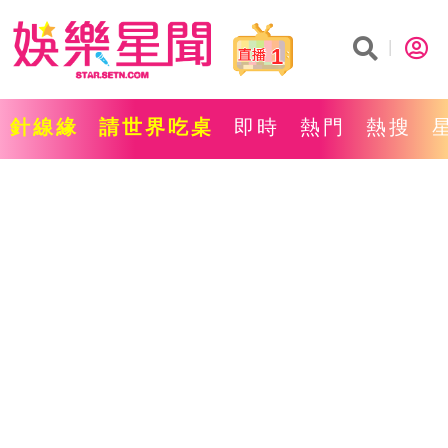
1
針線緣
請世界吃桌
即時
熱門
熱搜