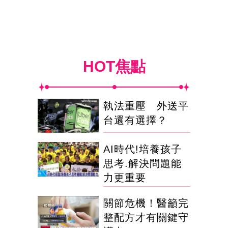
HOT焦點
執法重壓 外送平
台還有選擇？
AI時代!培養孩子
思考.解決問題能
力更重要
關節危機！醫籲完
整配方才有關鍵守