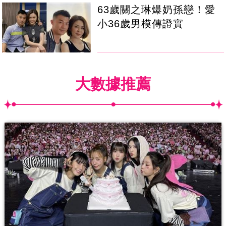
63歲關之琳爆奶孫戀！愛
小36歲男模傳證實
大數據推薦