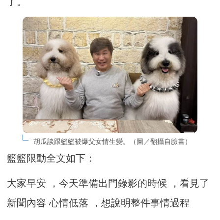
了。
胡瓜談跟籃籃被爆父女情生變。（圖／翻攝自臉書）
籃籃限動全文如下：
大家早安 ，今天準備出門錄影的時候 ，看見了
新聞內容 心情低落 ，想說明整件事情過程