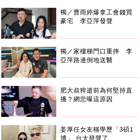
獨／曹雨婷爆拿工會錢買
豪宅 李亞萍發聲
獨／家樓梯門口重摔 李
亞萍路邊倒地送醫
肥大叔猝逝前為何堅持直
播？網悲曝這原因
姜厚任女友稱學歷「3碩1
博」 台大發聲了