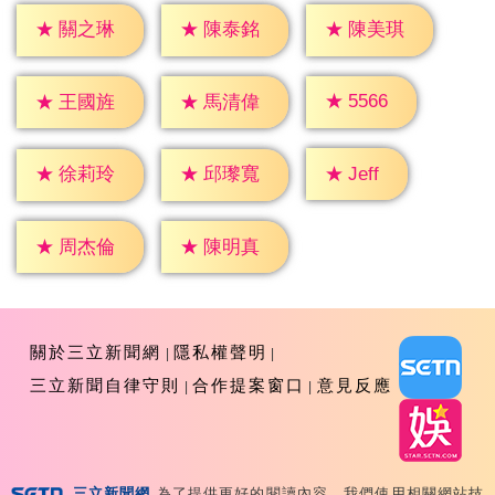
★
關之琳
★
陳泰銘
★
陳美琪
★
5566
★
王國旌
★
馬清偉
★
Jeff
★
徐莉玲
★
邱瓈寬
★
周杰倫
★
陳明真
關於三立新聞網
隱私權聲明
三立新聞自律守則
合作提案窗口
意見反應
三立新聞網
為了提供更好的閱讀內容，我們使用相關網站技