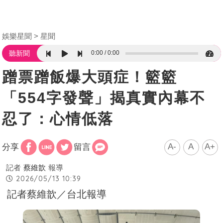
娛樂星聞
星聞
0:00
0:00
聽新聞
蹭票蹭飯爆大頭症！籃籃
「554字發聲」揭真實內幕不
忍了：心情低落
A-
A
A+
分享
留言
記者
蔡維歆
報導
2026/05/13 10:39
記者蔡維歆／台北報導