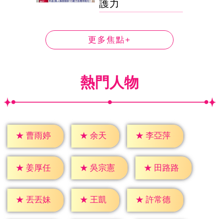
護力
更多焦點+
熱門人物
★
余天
★
曹雨婷
★
李亞萍
★
姜厚任
★
吳宗憲
★
田路路
★
王凱
★
丟丟妹
★
許常德