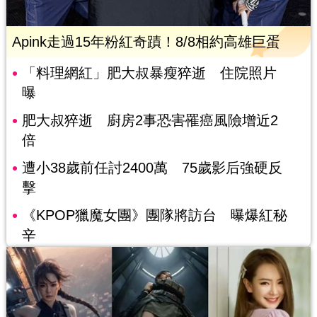
Apink走過15年粉紅奇蹟！8/8相約高雄巨蛋
「料理網紅」肥大叔暴瘦猝逝 住院照片
曝
肥大叔猝逝 廚房2事恐害罹癌風險增近2
倍
遭小38歲前任討2400萬 75歲影后強硬反
擊
《KPOP獵魔女團》團隊將訪台 曝爆紅秘
辛