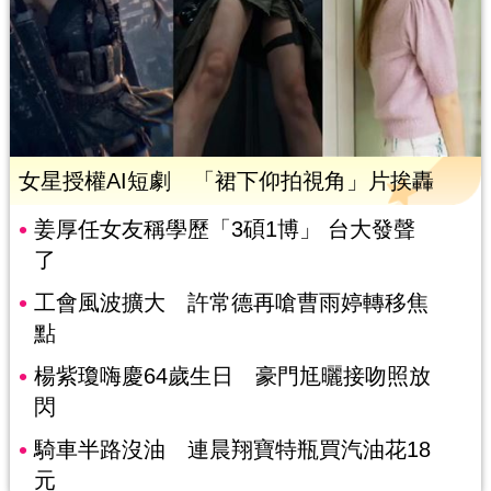
女星授權AI短劇 「裙下仰拍視角」片挨轟
姜厚任女友稱學歷「3碩1博」 台大發聲
了
工會風波擴大 許常德再嗆曹雨婷轉移焦
點
楊紫瓊嗨慶64歲生日 豪門尪曬接吻照放
閃
騎車半路沒油 連晨翔寶特瓶買汽油花18
元