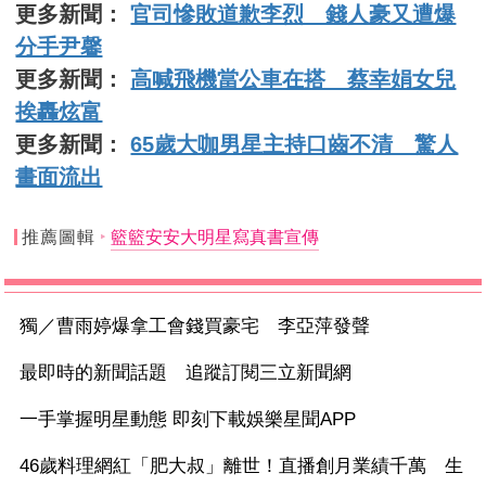
更多新聞：
官司慘敗道歉李烈 錢人豪又遭爆
分手尹馨
更多新聞：
高喊飛機當公車在搭 蔡幸娟女兒
挨轟炫富
更多新聞：
65歲大咖男星主持口齒不清 驚人
畫面流出
推薦圖輯
籃籃安安大明星寫真書宣傳
獨／曹雨婷爆拿工會錢買豪宅 李亞萍發聲
最即時的新聞話題 追蹤訂閱三立新聞網
一手掌握明星動態 即刻下載娛樂星聞APP
46歲料理網紅「肥大叔」離世！直播創月業績千萬 生