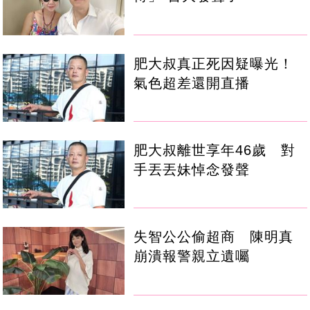
肥大叔真正死因疑曝光！
氣色超差還開直播
肥大叔離世享年46歲 對
手丟丟妹悼念發聲
失智公公偷超商 陳明真
崩潰報警親立遺囑