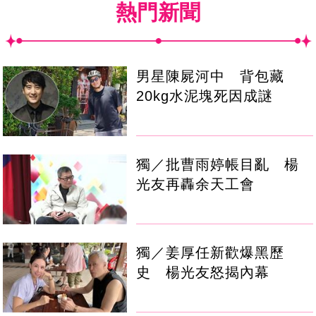
熱門新聞
男星陳屍河中 背包藏
20kg水泥塊死因成謎
獨／批曹雨婷帳目亂 楊
光友再轟余天工會
獨／姜厚任新歡爆黑歷
史 楊光友怒揭內幕