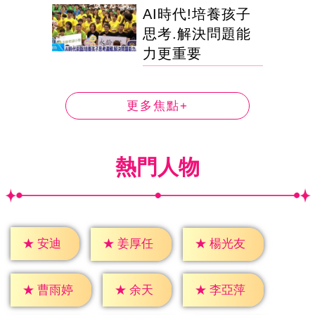
AI時代!培養孩子
思考.解決問題能
力更重要
更多焦點+
熱門人物
★
安迪
★
姜厚任
★
楊光友
★
余天
★
曹雨婷
★
李亞萍