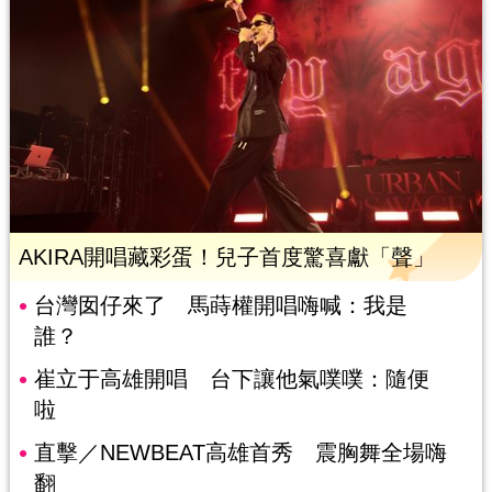
AKIRA開唱藏彩蛋！兒子首度驚喜獻「聲」
台灣囡仔來了 馬蒔權開唱嗨喊：我是
誰？
崔立于高雄開唱 台下讓他氣噗噗：隨便
啦
直擊／NEWBEAT高雄首秀 震胸舞全場嗨
翻