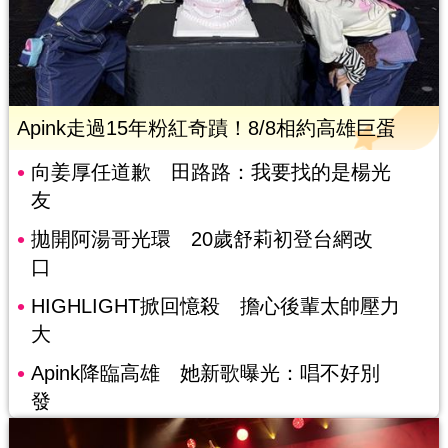
Apink走過15年粉紅奇蹟！8/8相約高雄巨蛋
向姜厚任道歉 田路路：我要找的是楊光
友
拋開阿湯哥光環 20歲舒莉初登台網改
口
HIGHLIGHT掀回憶殺 擔心後輩太帥壓力
大
Apink降臨高雄 她新歌曝光：唱不好別
發