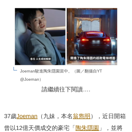
Joeman駛進陶朱隱園當中。（圖／翻攝自YT 
@Joeman）
請繼續往下閱讀….
37歲
Joeman
（九妹，本名
翁雋明
），近日開箱
曾以12億天價成交的豪宅「
陶朱隱園
」，並將