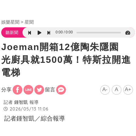
娛樂星聞
星聞
0:00
0:00
聽新聞
Joeman開箱12億陶朱隱園
光廚具就1500萬！特斯拉開進
電梯
A-
A
A+
分享
留言
記者
鍾智凱
報導
2026/05/13 11:06
記者鍾智凱／綜合報導