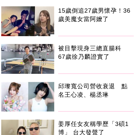
15歲倒追27歲男懷孕！36
歲美魔女當阿嬤了
被目擊現身三總直腸科
67歲徐乃麟證實了
邱瓈寬公司營收衰退 點
名王心凌、楊丞琳
姜厚任女友稱學歷「3碩1
博」 台大發聲了