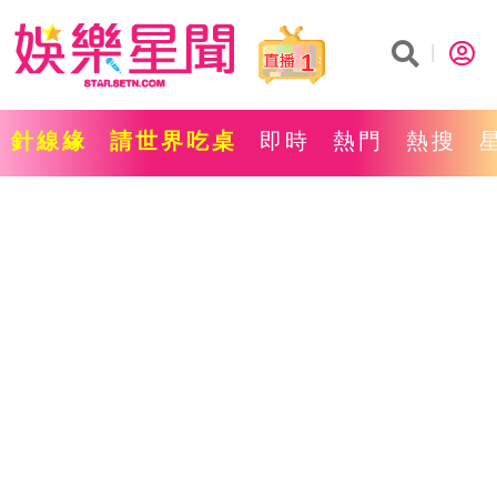
1
針線緣
請世界吃桌
即時
熱門
熱搜