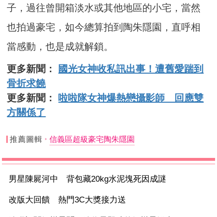
子，過往曾開箱淡水或其他地區的小宅，當然
也拍過豪宅，如今總算拍到陶朱隱園，直呼相
當感動，也是成就解鎖。
更多新聞：
國光女神收私訊出事！遭舊愛踹到
骨折求饒
更多新聞：
啦啦隊女神爆熱戀攝影師 回應雙
方關係了
推薦圖輯
信義區超級豪宅陶朱隱園
男星陳屍河中 背包藏20kg水泥塊死因成謎
改版大回饋 熱門3C大獎接力送