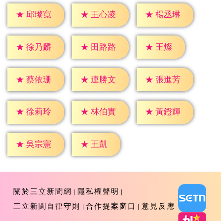
★
邱瓈寬
★
王心凌
★
楊丞琳
★
王燦
★
徐乃麟
★
田路路
★
蔡依珊
★
連勝文
★
張進芳
★
徐莉玲
★
林伯實
★
黃鐙輝
★
王凱
★
吳宗憲
關於三立新聞網
隱私權聲明
三立新聞自律守則
合作提案窗口
意見反應