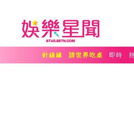
針線緣
請世界吃桌
即時