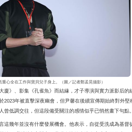
活重心全在工作與寶貝兒子身上。（圖／記者鄭孟晃攝影）
大廈》、影集《孔雀魚》而結緣，才子導演與實力派影后的
於2023年被直擊深夜幽會，但尹馨在後續宣傳期始終對外堅
人曾低調交往，但這段備受關注的感情似乎已悄然畫下句點
言這幾年並沒有什麼發展機會。他表示，自從受洗成為基督