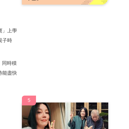
寶」上學
親子時
，同時積
待能盡快
5