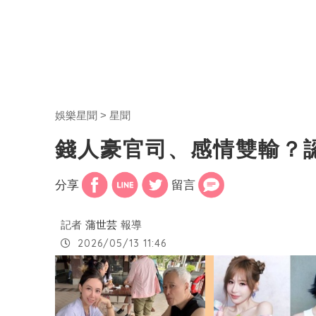
娛樂星聞
星聞
錢人豪官司、感情雙輸？
分享
留言
記者
蒲世芸
報導
2026/05/13 11:46