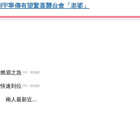
劉宇寧傳有望驚喜襲台會「老婆」
決燃眉之急
PR・易借網
金快速到位
PR・易借網
兩人最新近...