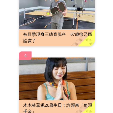
」
被目擊現身三總直腸科 67歲徐乃麟
證實了
4
木木林葦妮26歲生日！許願當「角頭
千金」