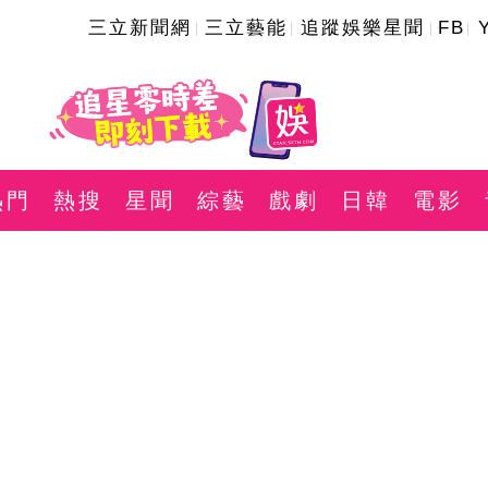
三立新聞網
三立藝能
追蹤娛樂星聞
FB
熱門
熱搜
星聞
綜藝
戲劇
日韓
電影