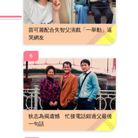
苗可麗配合失智父演戲「一舉動」逼
哭網友
6
狄志為揭遺憾 忙接電話錯過父最後
一句話