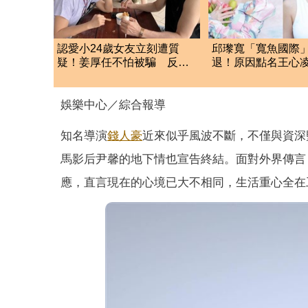
認愛小24歲女友立刻遭質
邱瓈寬「寬魚國際
疑！姜厚任不怕被騙 反
退！原因點名王心
嗆：是我佔便宜吧！
琳網笑翻：太誠實
娛樂中心／綜合報導
知名導演
錢人豪
近來似乎風波不斷，不僅與資深
馬影后尹馨的地下情也宣告終結。面對外界傳言
應，直言現在的心境已大不相同，生活重心全在