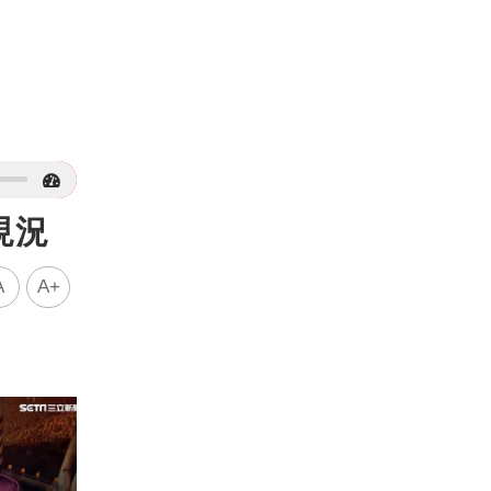
現況
A
A+