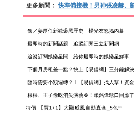
更多新聞：
快準備接機！男神張凌赫、
獨／姜厚任新歡爆黑歷史 楊光友怒揭內幕
最即時的新聞話題 追蹤訂閱三立新聞網
追蹤訂閱娛樂星聞 給你最即時的娛樂星鮮事
下個月房租差一點？快上【易借網】三分鐘解
臨時需要小額週轉？上【易借網】找人幫！資
粿粿、王子偷吃消失演藝圈！賴銘偉鬆口回應了 
特價 【買1+1】大顯威風自動直傘_5色
PR