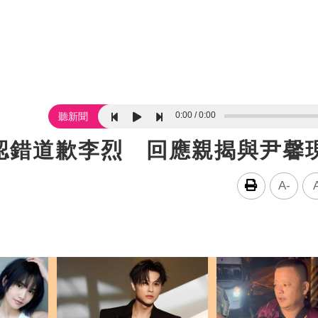
0:00
0:00
聽新聞
認錯道歉李烈 回應親揭與尹馨
A-