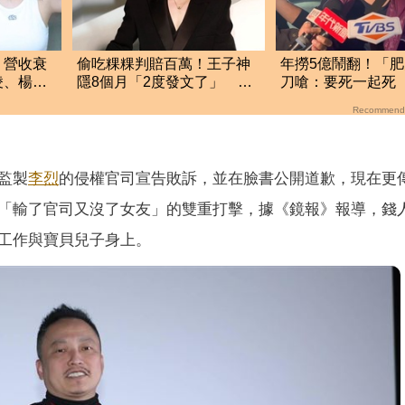
」營收衰
偷吃粿粿判賠百萬！王子神
年撈5億鬧翻！「
凌、楊丞
隱8個月「2度發文了」 最
刀嗆：要死一起死
新近況曝光
「肉眼酒測」惹怒
Recommend
監製
李烈
的侵權官司宣告敗訴，並在臉書公開道歉，現在更
「輸了官司又沒了女友」的雙重打擊，據《鏡報》報導，錢
工作與寶貝兒子身上。