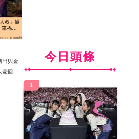
肥大叔」插
 車禍
網
ed by
今日頭條
傳出與金
人豪回
1