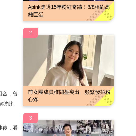
Apink走過15年粉紅奇蹟！8/8相約高
雄巨蛋
2
前女團成員椎間盤突出 頻繁發抖粉
組合，曾
心疼
稱彼此
。
3
徒後，看