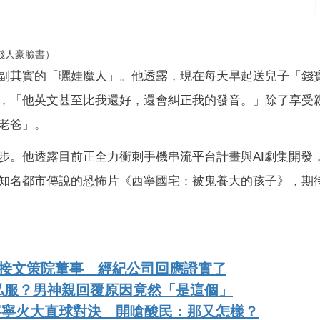
錢人豪臉書）
副其實的「曬娃魔人」。他透露，現在每天早起送兒子「錢
，「他英文甚至比我還好，還會糾正我的發音。」除了享受
老爸」。
步。他透露目前正全力衝刺手機串流平台計畫與AI劇集開發
知名都市傳說的恐怖片《西寧國宅：被鬼養大的孩子》，期
底接文策院董事 經紀公司回應證實了
私服？男神親回覆原因竟然「是這個」
a寧寧火大直球對決 開嗆酸民：那又怎樣？