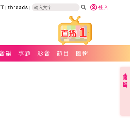
YT
threads
登入
1
音樂
專題
影音
節目
圖輯
直播✦活動